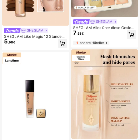
SHEGLAM
SHEGLAM Alles über diese Gesicht
SHEGLAM
7
spalette - Vanille Konturierung
,58€
SHEGLAM Like Magic 12 Stunden
5
Voller Abdeckung Concealer - Nud
,98€
1
andere Händler
e