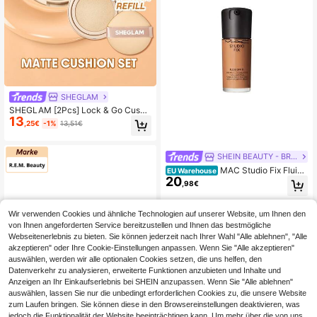
SHEGLAM
SHEGLAM [2Pcs] Lock & Go Cushi
13
on Set Foundation und Nachfüllpac
,25€
-1%
13,51€
kung Marken-Schönheit Kosmetik
Make-up für Frauen und Mädchen
SHEIN BEAUTY - BRANDS
MAC Studio Fix Fluid
EU Warehouse
20
SPF 15 Foundation NW35 30 ml
,98€
Wir verwenden Cookies und ähnliche Technologien auf unserer Website, um Ihnen den
von Ihnen angeforderten Service bereitzustellen und Ihnen das bestmögliche
Webseitenerlebnis zu bieten. Sie können jederzeit nach Ihrer Wahl "Alle ablehnen", "Alle
akzeptieren" oder Ihre Cookie-Einstellungen anpassen. Wenn Sie "Alle akzeptieren"
auswählen, werden wir alle optionalen Cookies setzen, die uns helfen, den
Datenverkehr zu analysieren, erweiterte Funktionen anzubieten und Inhalte und
Anzeigen an Ihr Einkaufserlebnis bei SHEIN anzupassen. Wenn Sie "Alle ablehnen"
auswählen, lassen Sie nur die unbedingt erforderlichen Cookies zu, die unsere Website
zum Laufen bringen. Sie können diese in den Browsereinstellungen deaktivieren, was
jedoch die Funktionalität der Website beeinträchtigen kann. Um mehr über die von uns