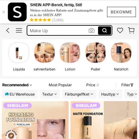
Foundation
SHEIN APP-Bereit, fertig, Stil!
×
Weitere exklusive Rabatte und Zusatzangebote gibt
Sheglam
BEKOMME
es in der SHEIN APP!
(5,000)
Make Up
Foundaiton
Sheglam Fondation
Foundation
Liquida
sahnenfarben
Lotion
Puder
Natürlich
Recommended
Most Popular
Price
Filter
EU Warehouse
Textur
Färbungeffket
Hauttyp
Typ