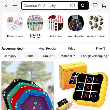
Coconut Oil Squishy
Tarotkarten Deutsch
Taro Karten
Squishies
Billard &
Kartenspiele
Dartspiele
Würfelspiele
Andere Spiele
Snooker
Recommended
Most Popular
Price
Filter
Category
Farbe
Größe
Material
Energieversorgung