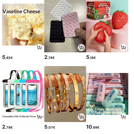
5
2
5
,62€
,74€
,18€
2
5
10
,78€
,07€
,69€