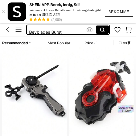
Kreiselspielzeug
SHEIN APP-Bereit, fertig, Stil!
×
Beyblade
Weitere exklusive Rabatte und Zusatzangebote gibt
BEKOMME
es in der SHEIN APP!
Blayblade
(5,000)
Beyblades Burst
Bayblayd
Recommended
Most Popular
Price
Filter
Kreiselspielzeug
Beyblade