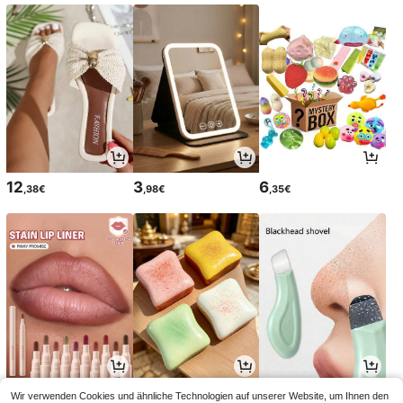
12
3
6
,38€
,98€
,35€
5
2
2
Wir verwenden Cookies und ähnliche Technologien auf unserer Website, um Ihnen den
,58€
,88€
,88€