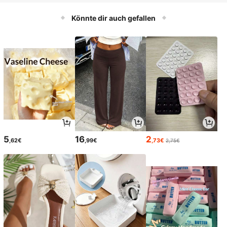
Könnte dir auch gefallen
5
16
2
,62€
,99€
,73€
2,75€