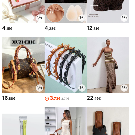
4
4
12
,15€
,28€
,81€
16
3
22
,88€
,73€
,49€
3,74€