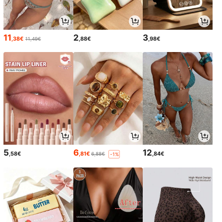
11
2
3
,38€
,88€
,98€
11,49€
5
6
12
,58€
,81€
,84€
6,88€
-1%