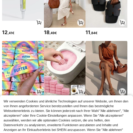
12
18
11
,41€
,49€
,84€
4
3
15
Wir verwenden Cookies und ähnliche Technologien auf unserer Website, um Ihnen den
,28€
,07€
,99€
von Ihnen angeforderten Service bereitzustellen und Ihnen das bestmögliche
Webseitenerlebnis zu bieten. Sie können jederzeit nach Ihrer Wahl "Alle ablehnen", "Alle
akzeptieren" oder Ihre Cookie-Einstellungen anpassen. Wenn Sie "Alle akzeptieren"
auswählen, werden wir alle optionalen Cookies setzen, die uns helfen, den
Datenverkehr zu analysieren, erweiterte Funktionen anzubieten und Inhalte und
Anzeigen an Ihr Einkaufserlebnis bei SHEIN anzupassen. Wenn Sie "Alle ablehnen"