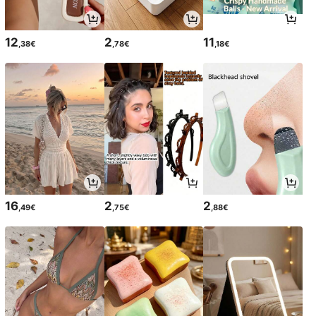
12
2
11
,38€
,78€
,18€
16
2
2
,49€
,75€
,88€