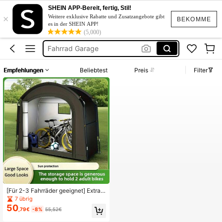
Vordach
SHEIN APP-Bereit, fertig, Stil!
×
Dachplatten
Weitere exklusive Rabatte und Zusatzangebote gibt
BEKOMME
es in der SHEIN APP!
Garage Auto
(5,000)
Fahrrad Garage
Trapezblech
Empfehlungen
Beliebtest
Preis
Filter
Vordach
Dachplatten
[Für 2-3 Fahrräder geeignet] Extrag
roßes Fahrradschutzunterstand für
7 übrig
Outdoor - UV-Schutz, für 2-2 Fahrr
50
,79€
-8%
55,52€
äder, tragbar & faltbar für Garage/G
arten-Lagerung