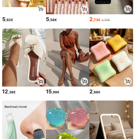
5
5
2
,62€
,58€
,73€
2,75€
12
15
2
,38€
,99€
,88€