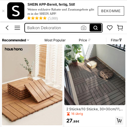
Terassenfliesen
SHEIN APP-Bereit, fertig, Stil!
×
Balkon
Weitere exklusive Rabatte und Zusatzangebote gibt
BEKOMME
es in der SHEIN APP!
Balkon Boden
(5,000)
Balkon Dekoration
Balkon Bodenplatten
Recommended
Most Popular
Price
Filter
Terassenfliesen
Balkon
2 Stücke/10 Stücke, 30*30cm/11,8
*11,8 Zoll Outdoor wasserdicht korr
16 übrig
osionsbeständig Kunststoff Holz, ei
27
nfache Installation, flammhemmen
,88€
d, verschleißfest, korrosionsbestän