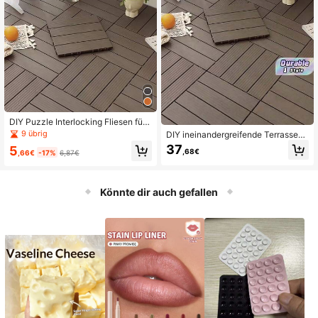
DIY Puzzle Interlocking Fliesen für
Terrasse/Veranda Bodenbelag für O
9 übrig
DIY ineinandergreifende Terrassen
utdoor Hof Garten
-/Gartenbodenfliesen, Kunststoff-O
37
5
,68€
,66€
-17%
6,87€
utdoor-Balkon-Bodenbelag
Könnte dir auch gefallen