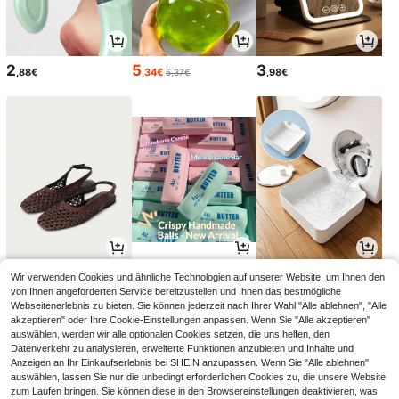
2
5
3
,88€
,34€
,98€
5,37€
19
11
2
Wir verwenden Cookies und ähnliche Technologien auf unserer Website, um Ihnen den
,88€
,18€
,78€
19,98€
von Ihnen angeforderten Service bereitzustellen und Ihnen das bestmögliche
Webseitenerlebnis zu bieten. Sie können jederzeit nach Ihrer Wahl "Alle ablehnen", "Alle
akzeptieren" oder Ihre Cookie-Einstellungen anpassen. Wenn Sie "Alle akzeptieren"
auswählen, werden wir alle optionalen Cookies setzen, die uns helfen, den
Datenverkehr zu analysieren, erweiterte Funktionen anzubieten und Inhalte und
Anzeigen an Ihr Einkaufserlebnis bei SHEIN anzupassen. Wenn Sie "Alle ablehnen"
auswählen, lassen Sie nur die unbedingt erforderlichen Cookies zu, die unsere Website
zum Laufen bringen. Sie können diese in den Browsereinstellungen deaktivieren, was