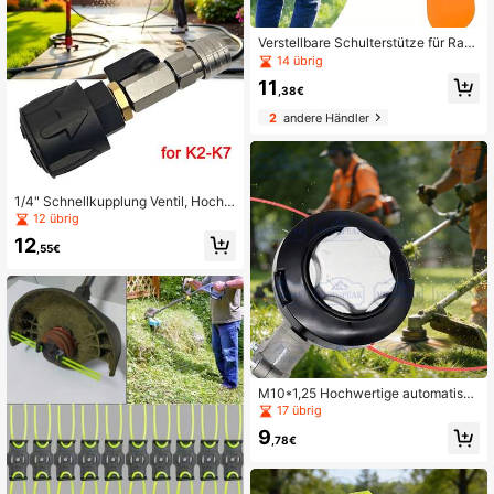
Verstellbare Schulterstütze für Rase
nmäher & Trimmer - bequem, langa
14 übrig
nhaltend, Design in Orange mit sch
11
warzen Riemen, ideal für die Rasen
,38€
pflege Outdoor, Rasenmäherwerkze
2
andere Händler
uge
1/4" Schnellkupplung Ventil, Hochd
ruckreiniger Sprühdüse, Hochdruck
12 übrig
schlauch Ventilschalter, geeignet fü
12
r Fahrzeug, Garten und Straßenreini
,55€
gung
M10*1,25 Hochwertige automatisch
e Rasenmäher-Spule, geeignet für
17 übrig
Garten-Maschinen und Benzin-Ras
9
enmäher. Garten-Werkzeug Grastri
,78€
mmer-Spule, Rasenmäher-Zubehör,
Grastrimmer-Spule, Garten-Werkze
ug-Zubehör, tragbare Benzin-Rase