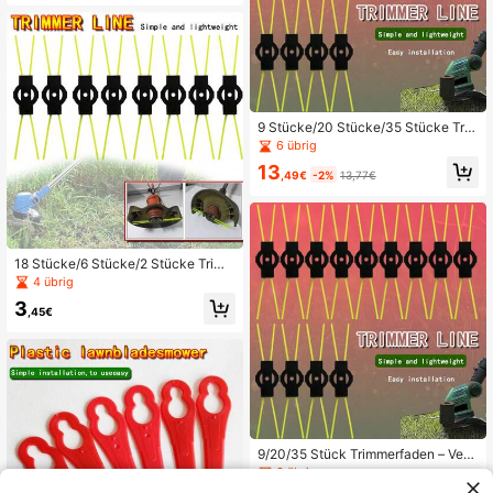
r
9 Stücke/20 Stücke/35 Stücke Tri
mmer-Schnur - Rasentrimmer-Sch
6 übrig
nur - Verschleißfeste Ersatzteile für
13
Rasenmäher-Trimmerkopf - Geeign
,49€
-2%
13,77€
et für verschiedene Rasentrimmer f
ür den Außenbereich und Garten
18 Stücke/6 Stücke/2 Stücke Trim
merleine - Rasentrimmerleine - Vers
4 übrig
chleißfeste Ersatzteile für Rasentri
3
mmerkopf - Geeignet für verschied
,45€
ene Rasentrimmer im Außenbereich
und Garten
9/20/35 Stück Trimmerfaden – Vers
chleißfeste Ersatzteile für Rasentri
3 übrig
mmerköpfe – Geeignet für verschie