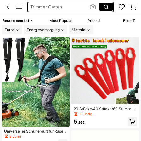
Trimmer Garten
Rasentrimmer Akku
Recommended
Most Popular
Price
Filter
Garten Werkzeug
Farbe
Energieversorgung
Material
Rasentrimmer
20 Stücke/40 Stücke/60 Stücke R
asenmäher Kunststoffklingen Zube
10 übrig
hör - Rasenmäher Klingen Zubehör
5
- Gartenpflege Rasenwerkzeug Zu
,26€
behör
Universeller Schultergurt für Rasen
mäher, verdicktes Nylon mit atmung
8 übrig
saktivem Schwamm-Schulterpolste