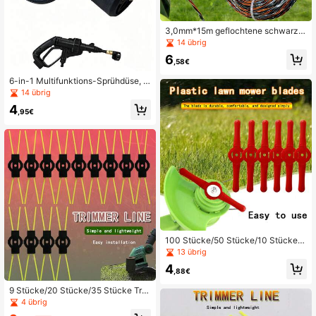
3,0mm*15m geflochtene schwarze,
orange und graue Trimmer-Linie, 1
14 übrig
Rolle, Nylon-Trimmer-Linie für Rase
6
nmäher, Rasentrimmer, Gartenpfleg
,58€
e
6-in-1 Multifunktions-Sprühdüse, H
ochdruck Universal-Sprühkopf, gee
14 übrig
ignet für Gartenbewässerung, Pflan
4
zenbewässerung, Fahrzeugwäsche
,95€
100 Stücke/50 Stücke/10 Stücke K
unststoff-Trimmerblätter für Rasen
13 übrig
mäher, einfache Kontrolle von Unkr
4
aut, rote Kunststoff-Grasmesser, ge
,88€
eignet für kabellose Trimmer/Kante
nschneider, langanhaltend und sch
9 Stücke/20 Stücke/35 Stücke Tri
nell austauschbar, rote Farbe für ein
mmer-Schnur - Rasenmäher Trimm
4 übrig
fache Identifizierung
er-Schnur - Verschleißfeste Mäher-