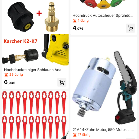
her-Motor 40-5 44-5
Hochdruck Autoscheuer Sprühdüs
e, Reinigungsdüse, 1/4 Schnellverbi
1 übrig
ndung Wasserspray Pistolen Düse,
4
geeignet für Fahrzeuge, Straßen, G
,07€
arten Reinigung
Hochdruckreiniger Schlauch Adapt
er Druckrohr Schnellverbinder Konv
29 übrig
erter Fitting für Karcher Hochdruckr
6
einiger, Ersatzteile und Zubehör
,93€
21V 14-Zahn Motor, 550 Motor, Lith
ium-betriebener Einhand-Säge Mot
17 übrig
or, Elektrische Kettensäge, Mini Säg