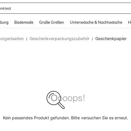
enkleid
and down arrow keys to navigate search Zuletzt gesucht and Suche und Finde. Pr
dung
Bademode
Große Größen
Unterwäsche & Nachtwäsche
H
rganisation
Geschenkverpackungszubehör
Geschenkpapier
/
/
Kein passendes Produkt gefunden. Bitte versuchen Sie es erneut.