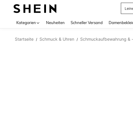
Lein
Use up 
Kategorien
Neuheiten
Schneller Versand
Damenbeklei
Startseite
Schmuck & Uhren
Schmuckaufbewahrung & -o
/
/