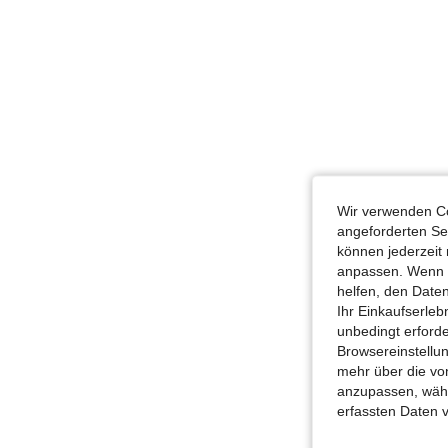
Wir verwenden Co
angeforderten Ser
können jederzeit 
anpassen. Wenn Si
helfen, den Date
Ihr Einkaufserle
unbedingt erford
Browsereinstellun
mehr über die vo
anzupassen, wähle
erfassten Daten 