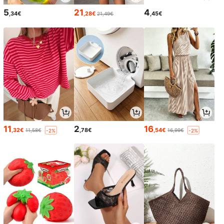
5
21
4
,34€
,28€
,45€
21,49€
11
2
16
,32€
,78€
,54€
11,58€
16,99€
-2%
-2%