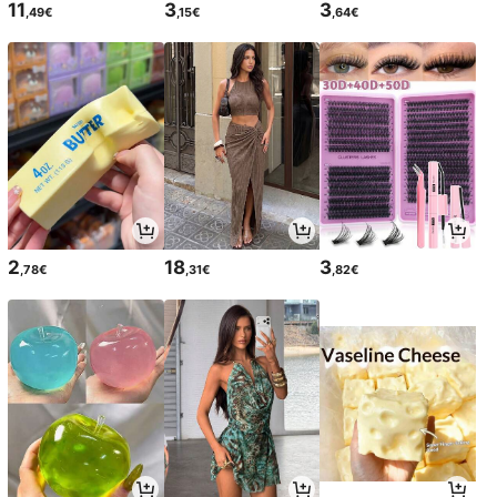
11
3
3
,49€
,15€
,64€
2
18
3
,78€
,31€
,82€