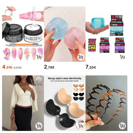
4
2
7
,51€
,78€
,20€
4,54€