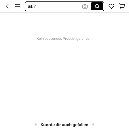
Kleid Baumwolle
Kurze Hose Männer
Kleid Weiß Sommer
Kurze Kleider Sommer
Kein passendes Produkt gefunden.
Könnte dir auch gefallen