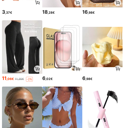
3
18
16
,37€
,28€
,98€
11
6
6
,06€
,02€
,98€
11,35€
-2%