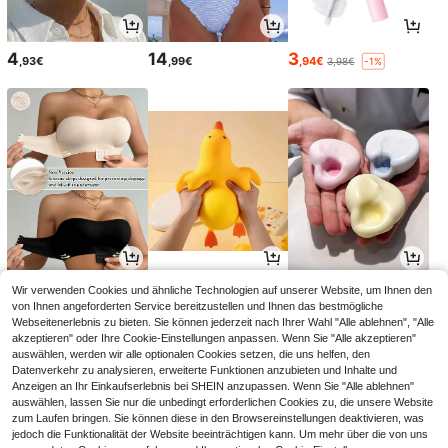
4
14
3
,93€
,99€
,94€
3,98€
-1%
11
5
3
Wir verwenden Cookies und ähnliche Technologien auf unserer Website, um Ihnen den
,49€
,48€
,78€
von Ihnen angeforderten Service bereitzustellen und Ihnen das bestmögliche
Webseitenerlebnis zu bieten. Sie können jederzeit nach Ihrer Wahl "Alle ablehnen", "Alle
akzeptieren" oder Ihre Cookie-Einstellungen anpassen. Wenn Sie "Alle akzeptieren"
auswählen, werden wir alle optionalen Cookies setzen, die uns helfen, den
Datenverkehr zu analysieren, erweiterte Funktionen anzubieten und Inhalte und
Anzeigen an Ihr Einkaufserlebnis bei SHEIN anzupassen. Wenn Sie "Alle ablehnen"
auswählen, lassen Sie nur die unbedingt erforderlichen Cookies zu, die unsere Website
zum Laufen bringen. Sie können diese in den Browsereinstellungen deaktivieren, was
jedoch die Funktionalität der Website beeinträchtigen kann. Um mehr über die von uns