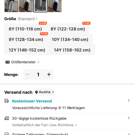
Größe
Standard
4 left
9 left
6Y
(110-116 cm)
8Y
(122-128 cm)
9 left
9Y
(128-134 cm)
10Y
(134-140 cm)
12Y
(146-152 cm)
14Y
(158-162 cm)
Größenberater
Menge:
Versand nach
Austria
Kostenloser Versand
Voraussichtliche Lieferung:
6-11 Werktagen
30-tägige kostenlose Rückgabe
Vorbehaltlich der Fair-Use-Richtlinie
Sichere Zahlungen · Datenschutz