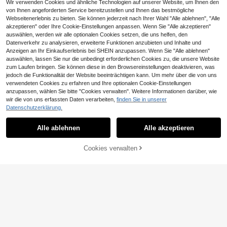
Wir verwenden Cookies und ähnliche Technologien auf unserer Website, um Ihnen den
von Ihnen angeforderten Service bereitzustellen und Ihnen das bestmögliche
Webseitenerlebnis zu bieten. Sie können jederzeit nach Ihrer Wahl "Alle ablehnen", "Alle
akzeptieren" oder Ihre Cookie-Einstellungen anpassen. Wenn Sie "Alle akzeptieren"
auswählen, werden wir alle optionalen Cookies setzen, die uns helfen, den
Datenverkehr zu analysieren, erweiterte Funktionen anzubieten und Inhalte und
Anzeigen an Ihr Einkaufserlebnis bei SHEIN anzupassen. Wenn Sie "Alle ablehnen"
auswählen, lassen Sie nur die unbedingt erforderlichen Cookies zu, die unsere Website
zum Laufen bringen. Sie können diese in den Browsereinstellungen deaktivieren, was
jedoch die Funktionalität der Website beeinträchtigen kann. Um mehr über die von uns
verwendeten Cookies zu erfahren und Ihre optionalen Cookie-Einstellungen
anzupassen, wählen Sie bitte "Cookies verwalten". Weitere Informationen darüber, wie
Sparklyn
wir die von uns erfassten Daten verarbeiten,
finden Sie in unserer
23
SHEIN Sparklyn Twee
Datenschutzerklärung.
EU Warehouse
n-Mädchen Karottenhose mit Patch
9
SHEIN Tween Mädchen Tween Mä
,20€
9,29€
work-Print, Urlaub, Sommer, Reisen
dchen Ritter Stickerei Kordelzug Ta
37 übrig
Alle ablehnen
Alle akzeptieren
ille locker lässig Jogginghose
11
,49€
Cookies verwalten
ZUM WARENKORB HINZUFÜGEN