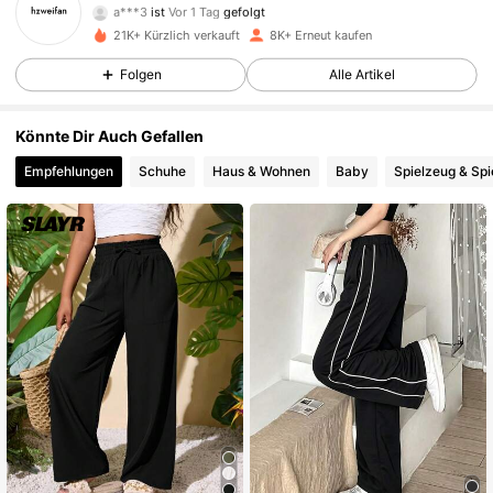
a***3
ist
Vor 1 Tag
gefolgt
3.3K Follower
4,90
21K+ Kürzlich verkauft
8K+ Erneut kaufen
Folgen
Alle Artikel
3.3K Follower
4,90
3.3K Follower
4,90
Könnte Dir Auch Gefallen
Empfehlungen
Schuhe
Haus & Wohnen
Baby
Spielzeug & Spi
3.3K Follower
4,90
3.3K Follower
4,90
3.3K Follower
4,90
3.3K Follower
4,90
3.3K Follower
4,90
3.3K Follower
4,90