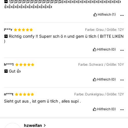
🥰🥰🥰🥰🥰🥰🥰🥰🥰🥰🥰🥰🥰👍👍👍👍👍👍👍👍👍👍👍👍👍👍👍
👍👍👍👍👍👍👍👍👍👍👍👍
Hilfreich
(1)
l***r
Farbe: Grau / Größe: 12Y
Richtig
comfy
!!
Superr
sch
ö
n
und
gem
ü
tlich
(
BITTE
LIKEN
)
Hilfreich
(0)
h***1
Farbe: Schwarz / Größe: 10Y
Gut
👍
Hilfreich
(0)
n***t
Farbe: Dunkelgrau / Größe: 12Y
Sieht
gut
aus
,
ist
gem
ü
tlich
,
alles
supi
.
Hilfreich
(0)
3.3K Follower
4,90
hzweifan