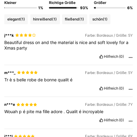
Kleiner
Richtige Größe
Größer
1%
93%
6%
elegant
(1)
hinreißend
(1)
fließend
(1)
schön
(1)
j***k
Farbe: Bordeaux / Größe: 5Y
Beautiful
dress
on
and
the
material
is
nice
and
soft
lovely
for
a
Xmas
party
Hilfreich
(0)
m***_
Farbe: Bordeaux / Größe: 5Y
Tr
è
s
belle
robe
de
bonne
qualit
é
Hilfreich
(0)
n***e
Farbe: Bordeaux / Größe: 7Y
Wouah
p
é
pite
ma
fille
adore
.
Qualit
é
incroyable
Hilfreich
(0)
j***l
Farbe: Bordeaux / Größe: 6Y