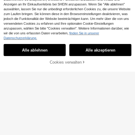
Anzeigen an Ihr Einkaufserlebnis bei SHEIN anzupassen. Wenn Sie "Alle ablehnen"
auswählen, lassen Sie nur die unbedingt erforderlichen Cookies zu, die unsere Website
zum Laufen bringen. Sie können diese in den Browsereinstellungen deaktivieren, was
6
jedoch die Funktionalität der Website beeinträchtigen kann. Um mehr über die von uns
verwendeten Cookies zu erfahren und Ihre optionalen Cookie-Einstellungen
SHEIN Kleine Mädchen Einfarbiges
anzupassen, wählen Sie bitte "Cookies verwalten". Weitere Informationen darüber, wie
Puffärmel Figurbetontes Lässig Klei
39 übrig
wir die von uns erfassten Daten verarbeiten,
finden Sie in unserer
d
4
12
Datenschutzerklärung.
,37€
12,49€
Jugendliches Kleine Mädchen süße
s Tüll-Prinzessinnenkleid, ärmellos,
13
Alle ablehnen
Alle akzeptieren
,36€
13,49€
Kragen, Formelles Kleid, Sommer
Cookies verwalten
ZUM WARENKORB HINZUFÜGEN
5