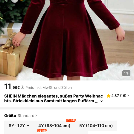
1/8
11
,99€
Preis inkl. MwSt. und Zöllen
SHEIN Mädchen elegantes, süßes Party Weihnac
4,87
(
16
)
hts-Strickkleid aus Samt mit langen Puffärm
eln, Schleife am Rücken und Mesh-Einsätze
n, rot, geeignet für Kinder Freizeitmode, Rückke
hr zur Schule, Eröffnungszeremonie, Alltagsmo
Größe
Standard
de, Schule, Reisen, Sport, Herbst/Winter
26 left
8Y
-
12Y
4Y
(98-104 cm)
5Y
(104-110 cm)
32 left