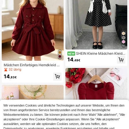
10
SHEIN Kleine Mädchen Kleid i
NEW
n Schwarz und Weiß mit Polka Dot
14
,49€
s, Rundhalsausschnitt, Patchwork-
Mädchen Einfarbiges Hemdkleid mi
Design, Rüschensaum, großer Schl
t Knopfleiste und Halbkragen, modi
eife, geeignet für Familienurlaub, Pa
32 übrig
sches Formelles Kleid geeignet für
rty, Geburtstag und andere Anlässe,
14
Frühling, Sommer, Herbst und Winte
niedlich, elegant und modisch, zeigt
,83€
r
Prinzessinnenstil, kann mit Mama, T
ochter oder Schwester getragen we
rden, Herbst/Winter
Wir verwenden Cookies und ähnliche Technologien auf unserer Website, um Ihnen den
von Ihnen angeforderten Service bereitzustellen und Ihnen das bestmögliche
Webseitenerlebnis zu bieten. Sie können jederzeit nach Ihrer Wahl "Alle ablehnen", "Alle
akzeptieren" oder Ihre Cookie-Einstellungen anpassen. Wenn Sie "Alle akzeptieren"
auswählen, werden wir alle optionalen Cookies setzen, die uns helfen, den
Datenverkehr zu analysieren, erweiterte Funktionen anzubieten und Inhalte und