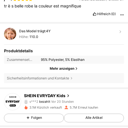
tr
è
s
belle
robe
la
couleur
est
magnifique
Hilfreich
(0)
Das Model trägt:
4Y
Höhe:
110.0
Produktdetails
Zusammensetzung:
95% Polyester, 5% Elasthan
Mehr anzeigen
Sicherheitsinformationen und Kontakte
427K Follower
4,90
SHEIN EVRYDAY Kids
s***2
bezahlt
Vor 20 Stunden
f***1
ist
Vor 5 Stunden
gefolgt
3.1M Kürzlich verkauft
5.7M Erneut kaufen
427K Follower
4,90
Folgen
Alle Artikel