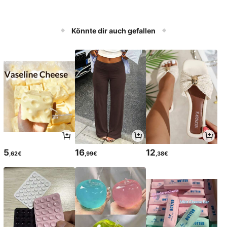
Könnte dir auch gefallen
5
16
12
,62€
,99€
,38€