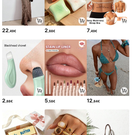
22
2
7
,49€
,88€
,49€
2
5
12
,88€
,58€
,84€