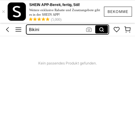
Kleid Weiß Sommer
SHEIN APP-Bereit, fertig, Stil!
×
Kurze Kleider Sommer
Weitere exklusive Rabatte und Zusatzangebote gibt
BEKOMME
es in der SHEIN APP!
Bikini
(5,000)
Kleid Baumwolle
Kurze Hose Männer
Kleid Weiß Sommer
Kurze Kleider Sommer
Kein passendes Produkt gefunden.