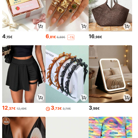
4
6
16
,15€
,81€
,98€
6,88€
-1%
12
3
3
,37€
,73€
,98€
12,49€
3,74€