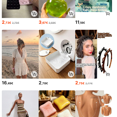
2
3
11
,73€
,67€
,18€
2,75€
3,68€
16
2
2
,49€
,78€
,75€
2,77€