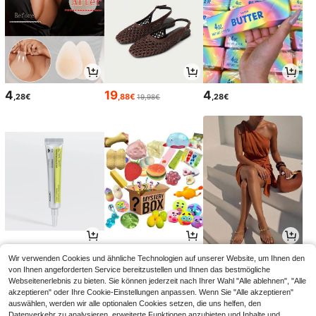
4
19
4
,28€
,88€
,28€
19,98€
12
6
15
Wir verwenden Cookies und ähnliche Technologien auf unserer Website, um Ihnen den
,41€
,35€
,99€
von Ihnen angeforderten Service bereitzustellen und Ihnen das bestmögliche
Webseitenerlebnis zu bieten. Sie können jederzeit nach Ihrer Wahl "Alle ablehnen", "Alle
akzeptieren" oder Ihre Cookie-Einstellungen anpassen. Wenn Sie "Alle akzeptieren"
auswählen, werden wir alle optionalen Cookies setzen, die uns helfen, den
Datenverkehr zu analysieren, erweiterte Funktionen anzubieten und Inhalte und