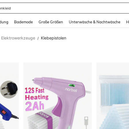
enkleid
and down arrow keys to navigate search Zuletzt gesucht and Suche und Finde. Pr
dung
Bademode
Große Größen
Unterwäsche & Nachtwäsche
H
Elektrowerkzeuge
Klebepistolen
/