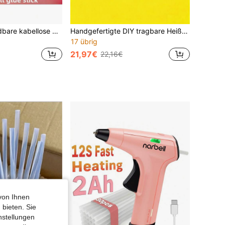
USB wiederaufladbare kabellose Heißklebepistole mit 10 Stücke Klebesticks, praktisch für DIY Basteleien, Kunstprojekte und Heimreparaturen
Handgefertigte DIY tragbare Heißklebepistole, Lithium-Ionen-Batterie betriebene Heißklebepistole, USB wiederaufladbare kabellose tragbare Heißklebepistole, Mini kompakte Heißklebesticks
17 übrig
21,97€
22,16€
von Ihnen
 bieten. Sie
nstellungen