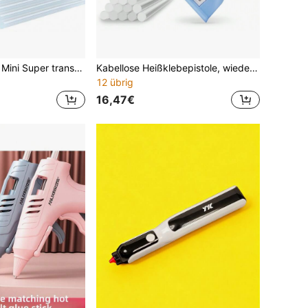
10/50/100 Stück Mini Super transparente Heißklebstoff-Sticks, transparenter Heißklebstoff, glatt und klar, geruchlos, starke Haftung, kompatibel mit den meisten Heißklebepistolen, geeignet für DIY, Kunst, Handwerk, Versiegelung, Holzbearbeitung, Kunststoff, Stoff, Keramik usw. Die Arbeitszeit der Produktwerkzeuge kann eine Abweichung von 5% aufweisen.
Kabellose Heißklebepistole, wiederaufladbare Heißklebepistole mit 2000mAh Batterie, 7mm*15 Klebestifte, ideal für DIY, Basteln und Reparaturwerkzeuge
12 übrig
16,47€