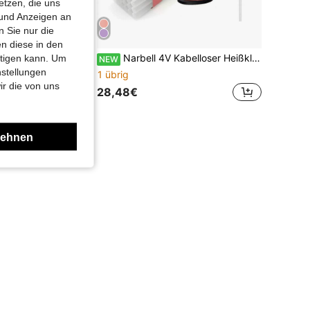
etzen, die uns
 und Anzeigen an
 Sie nur die
n diese in den
100/50/30/20/10 Stück Mini Ultra Klare Heißklebesticks, Transparenter Heißkleber, Glatt und Transparent, Rauchfrei und Geruchlos, Starke Haftung, Geeignet für die meisten Heißklebepistolen, Geeignet für DIY, Kunst, Handwerk, Versiegelung, Holzbearbeitung, Kunststoff, Stoff, Keramik, usw. Die Arbeitszeit des Produktwerkzeugs kann eine Abweichung von 5% haben.
Narbell 4V Kabelloser Heißklebepistole, 12s schnelles Vorheizen, Typ-C Aufladung, 2000mAh Akku, 7mm*30 Klebesticks, Intelligentes Automatik-Ausschalten, geeignet für DIY/Basteln/Reparaturen
htigen kann. Um
NEW
nstellungen
1 übrig
ir die von uns
28,48€
er
lehnen