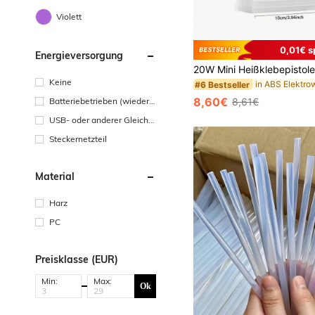
Violett
0,01€ s
Energieversorgung
Keine
#6 Bestseller
8,60€
Batteriebetrieben (wiedera
8,61€
ufladbare Batterie)
USB- oder anderer Gleichst
romanschluss
Steckernetzteil
Material
Harz
PC
Preisklasse (EUR)
Min:
Max:
Ok