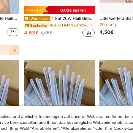
0,02€ sparen
100 Stück Mini transparente Heißklebstoff-Sticks, Größe 0,27 Zoll, glatt transparent, geruchlos, starker Klebstoff, kompatibel mit den meisten Klebepistolen, geeignet für DIY, Kunst, Handwerk, Versiegelung, Holzbearbeitung, Kunststoff, Stoff, Keramik usw. Die Menge und Größe können bis zu 5% abweichen.
1 Set 20W Heißklebepistole mit 20 Stücke 7mm klaren Klebstoffstangen, Mini-Klebepistole, Haushalts-Temperaturmessgerät und Reparaturwerkzeuge. Geeignet für Bastelarbeiten, Glasverarbeitung, Kartenherstellung und andere kleine tragbare Projekte.
EU Warehouse
29 übrig
in ABS Elektrowerkzeuge
#9 Bestseller
4,50€
4,63€
4,65€
okies und ähnliche Technologien auf unserer Website, um Ihnen den 
vice bereitzustellen und Ihnen das bestmögliche Webseitenerlebnis zu
nach Ihrer Wahl "Alle ablehnen", "Alle akzeptieren" oder Ihre Cookie-Ei