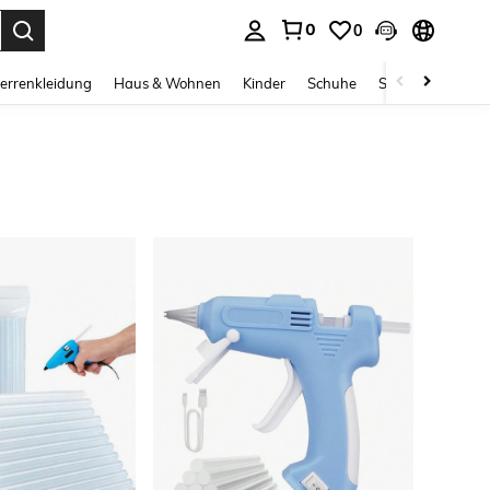
0
0
ess Enter to select.
errenkleidung
Haus & Wohnen
Kinder
Schuhe
Schmuck & Acces