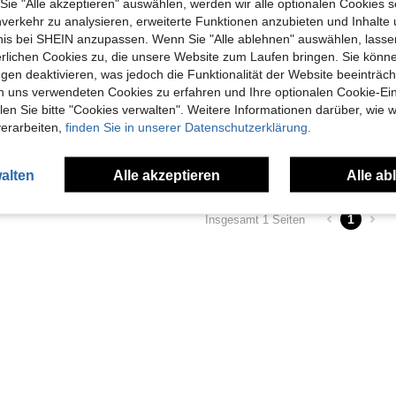
e "Alle akzeptieren" auswählen, werden wir alle optionalen Cookies s
nverkehr zu analysieren, erweiterte Funktionen anzubieten und Inhalte
bnis bei SHEIN anzupassen. Wenn Sie "Alle ablehnen" auswählen, lassen
erlichen Cookies zu, die unsere Website zum Laufen bringen. Sie könne
100 Stück Mini Ultra-klare Heißklebstoff-Sticks, 0,27 cm x 10 cm transparenter Heißklebstoff, glatt, geruchlos, starke Haftung, kompatibel mit den meisten Klebepistolen, geeignet für DIY, Kunst, Handwerk, Versiegelung, Holzbearbeitung, Kunststoff, Stoff, Keramik
100 Stück Mini Super Klare Heißklebstoff-Sticks, 0,27 x 7,87 Zoll transparenter Heißklebstoff, glatt und klar, rauchfrei und geruchlos, starke Klebefähigkeit, kompatibel mit den meisten Klebepistolen, geeignet für DIY, Kunst, Handwerk, Versiegelung, Holzbearbeitung, Kunststoff, Stoff, Keramik. Es kann einen Unterschied von bis zu 5% bei der Anzahl der Arbeitspunkte für das Produkt-Werkzeug geben.
gen deaktivieren, was jedoch die Funktionalität der Website beeinträc
n uns verwendeten Cookies zu erfahren und Ihre optionalen Cookie-Ei
39 übrig
22 übrig
n Sie bitte "Cookies verwalten". Weitere Informationen darüber, wie w
4,48€
3,86€
verarbeiten,
finden Sie in unserer Datenschutzerklärung.
Viele Stammkunden
4
andere Händl
4
andere Händler
alten
Alle akzeptieren
Alle ab
1
Insgesamt 1 Seiten