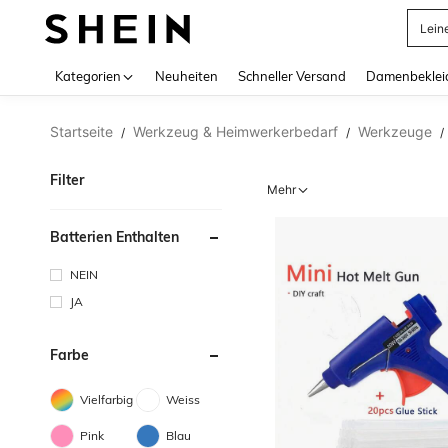
Lein
Use up 
Kategorien
Neuheiten
Schneller Versand
Damenbeklei
Startseite
Werkzeug & Heimwerkerbedarf
Werkzeuge
/
/
/
Filter
Mehr
Batterien Enthalten
NEIN
JA
Farbe
Vielfarbig
Weiss
Pink
Blau