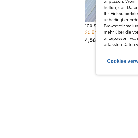
anpassen. Wenn Si
helfen, den Date
Ihr Einkaufserle
unbedingt erford
Browsereinstellun
mehr über die vo
30 übrig
anzupassen, wähle
4,58€
erfassten Daten 
Cookies verw