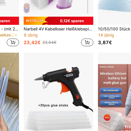
paren
0,12€ sparen
20W Mini Heißklebepistole - (mit 20 Stück 100mm x 7mm) 7mm Klebesticks kompatibel, ideal für Basteln und Heimwerken. Hobby, Basteln, Heimwerken, Stoff, Holz, Glas, Karton, Schalter, für DIY Kunst. Europlug Haushaltsreparatur-Werkzeug mit Thermowärme
Narbell 4V Kabelloser Heißklebepistole, 12 Sek. Schnellaufheizung, USB-C Ladeanschluss, 2000mAh Eingebauter Akku, 7mm*30 Klebesticks enthalten, Intelligentes Automatisches Ausschalten, ideal für DIY/Basteln/Reparaturprojekte
8 übrig
14 übrig
in ABS Elektrowerkzeuge
23,42€
3,87€
23,54€