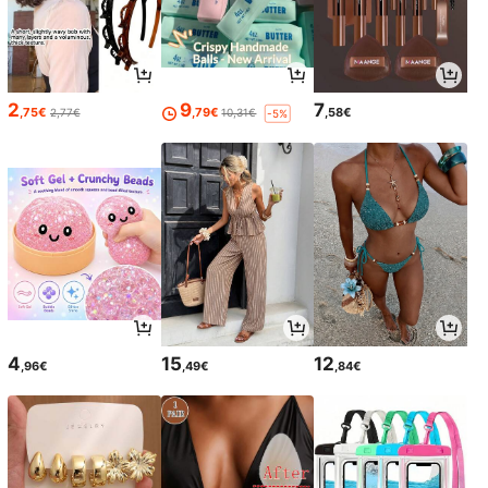
2
9
7
,75€
,79€
,58€
2,77€
10,31€
-5%
4
15
12
,96€
,49€
,84€