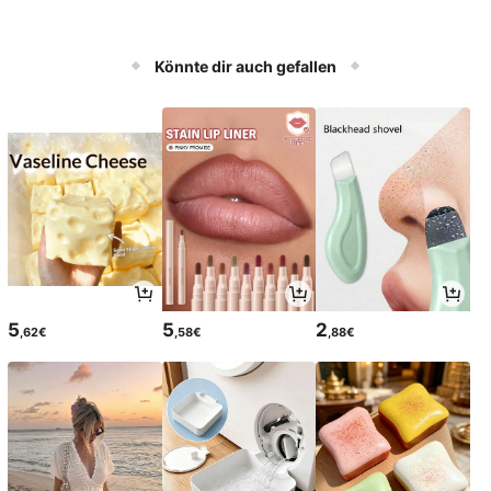
Könnte dir auch gefallen
5
5
2
,62€
,58€
,88€