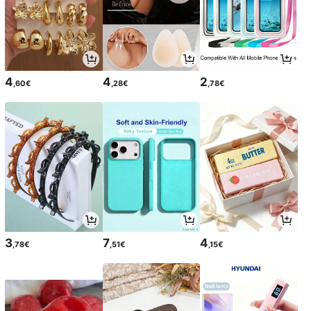
4
4
2
,60€
,28€
,78€
3
7
4
,78€
,51€
,15€