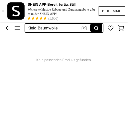
Kurze Kleider Sommer
SHEIN APP-Bereit, fertig, Stil!
×
Bikini
Weitere exklusive Rabatte und Zusatzangebote gibt
BEKOMME
es in der SHEIN APP!
Kleid Baumwolle
(5,000)
Kurze Hose Männer
Kleid Weiß Sommer
Kurze Kleider Sommer
Kein passendes Produkt gefunden.