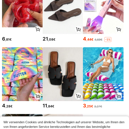
6
21
4
,81€
,08€
,44€
4,69€
-5%
4
11
3
,28€
,84€
,25€
3,27€
Wir verwenden Cookies und ähnliche Technologien auf unserer Website, um Ihnen den
von Ihnen angeforderten Service bereitzustellen und Ihnen das bestmögliche