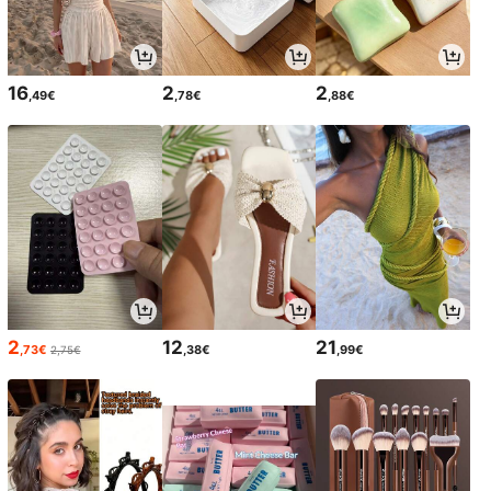
16
2
2
,49€
,78€
,88€
2
12
21
,73€
,38€
,99€
2,75€