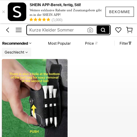
Kurze Hose Männer
SHEIN APP-Bereit, fertig, Stil!
×
Weitere exklusive Rabatte und Zusatzangebote gibt
Golftasche
BEKOMME
es in der SHEIN APP!
(5,000)
Kurze Kleider Sommer
Bikini
Kleid Baumwolle
Recommended
Most Popular
Price
Filter
Kurze Hose Männer
Geschlecht
Golftasche