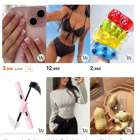
3
12
2
,94€
,99€
,88€
3,98€
-1%