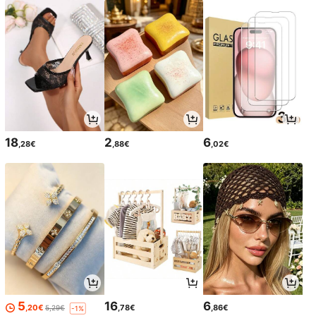
18
2
6
,28€
,88€
,02€
5
16
6
,20€
,78€
,86€
5,29€
-1%