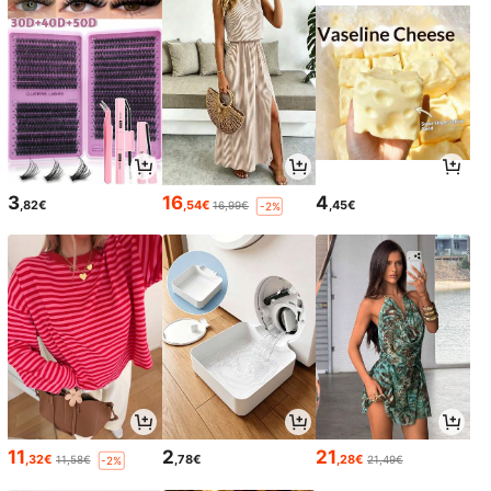
3
16
4
,82€
,54€
,45€
16,99€
-2%
11
2
21
,32€
,78€
,28€
11,58€
21,49€
-2%