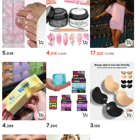
5
4
17
,03€
,51€
,32€
4,54€
17,49€
4
7
3
,28€
,20€
,15€