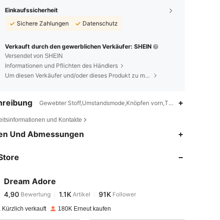
Einkaufssicherheit
Sichere Zahlungen
Datenschutz
Verkauft durch den gewerblichen Verkäufer: SHEIN
Versendet von SHEIN
Informationen und Pflichten des Händlers
Um diesen Verkäufer und/oder dieses Produkt zu melden
hreibung
Gewebter Stoff,Umstandsmode,Knöpfen vorn,Taschen ,Kontrastb
eitsinformationen und Kontakte
4,90
1.1K
91K
en Und Abmessungen
Store
4,90
1.1K
91K
Dream Adore
4,90
1.1K
91K
Bewertung
Artikel
Follower
s***k
bezahlt
Vor 1 Tag
Kürzlich verkauft
180K Erneut kaufen
4,90
1.1K
91K