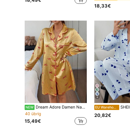
18,33€
4
Dream Adore Damen Nachthemd mit Revers, vorne offen, Schleife, gestreiftem Muster und langen Ärmeln
SHEIN Damen Pyjama-Set mit Kragen, Herz
NEW
EU Warehouse
40 übrig
20,82€
15,49€