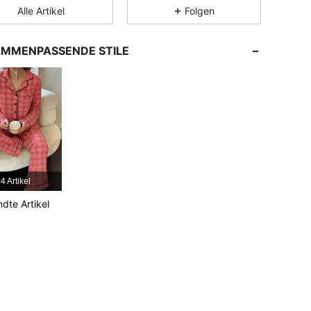
Alle Artikel
Folgen
4,90
1.1K
91K
MMENPASSENDE STILE
4,90
1.1K
91K
4,90
1.1K
91K
4,90
1.1K
91K
4 Artikel
dte Artikel
4,90
1.1K
91K
4,90
1.1K
91K