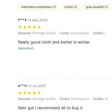
wärmstens empfohlen (1)
schön (1)
gute Qualität (1)
f***3
14 May,2026
Gesamt: Richtige Größe, Farbe: Dunkelgrün, Größe: L
Gesamt:
Richtige Größe
Farbe:
Dunkelgrün
Größe:
L
Really good cloth and better in winter
übersetzen
a***s
14 Jul,2026
Gesamt: Richtige Größe, Farbe: Dunkelgrün, Größe: M
Gesamt:
Richtige Größe
Farbe:
Dunkelgrün
Größe:
M
Sehr gut i recommend all to buy it