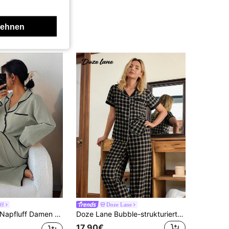
lehnen
ff
Doze Lane
Napfluff Damen Pyjama Set mit Kontrastbesatz am Kragen, weite Langarmbluse
Doze Lane Bubble-strukturierte karierte Farbblock Kurzarm & Hose Damen Pyjama Set
17,90€