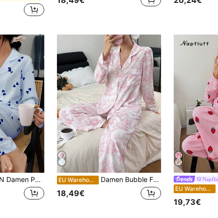
-Streifen-Muster, langärmeliges Oberteil und Hose, blau-weiß, Herbst-Winter Kleidung
Damen Bubble Falten Muster Cardigan Kragen Pyjama Set, Rosa Pyjama Set, Weiches Pyjama Set mit Langarm-Oberteil & Hose, Schlafanzug Damen mit Muster, Herbst & Winter Kleidung
Napflu
EU Warehouse
Na
EU Warehouse
18,49€
19,73€