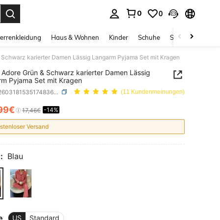
0
0
ess Enter to select.
errenkleidung
Haus & Wohnen
Kinder
Schuhe
Schmuck & Acces
 Schwarz karierter Damen Lässig Langarm Pyjama Set mit Kragen
Adore Grün & Schwarz karierter Damen Lässig
m Pyjama Set mit Kragen
SKU: si260318153517483694013
(11 Kundenmeinungen)
99€
-14%
ICE AND AVAILABILITY
17,46€
stenloser Versand
:
Blau
e
US
Standard