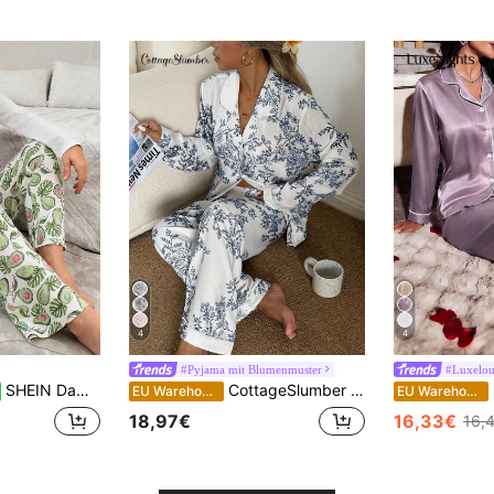
4
4
#Pyjama mit Blumenmuster
#Luxelo
SHEIN Damen Baumwolle 2 Stücke süßes Avocado bedrucktes Langarmhemd & Avocado Muster Schlafhose Homewear süßes Pyjama Set
CottageSlumber Damen Bubble Crinkle Blume Muster Langarm Pyjama Set
L
EU Warehouse
EU Warehouse
18,97€
16,33€
16,