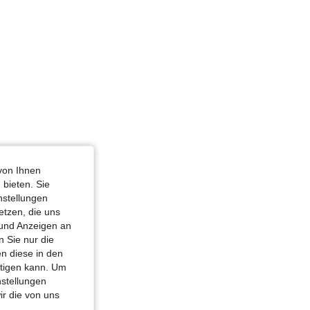
röße: S
von Ihnen
 bieten. Sie
nstellungen
etzen, die uns
 und Anzeigen an
 Sie nur die
n diese in den
htigen kann. Um
nstellungen
ir die von uns