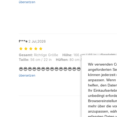
übersetzen
f***e
2 Jul,2026
Gesamt: Richtige Größe, Höhe: 166 cm / 65 in, Gewicht: 60 kg / 132 lbs
Gesamt:
Richtige Größe
Höhe:
166 cm / 65 in
Gewicht:
Taille:
56 cm / 22 in
Hüften:
80 cm / 31 in
Farbe:
Pink
Wir verwenden Co
😎😎😎😎😎😎😎😎😎😎😎😎😎😎
angeforderten Ser
können jederzeit 
übersetzen
anpassen. Wenn Si
helfen, den Date
Ihr Einkaufserle
unbedingt erford
Browsereinstellun
Mehr Bewertung
mehr über die vo
anzupassen, wähle
erfassten Daten 