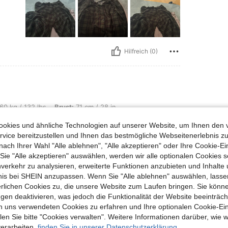
Hilfreich (0)
, Brust: 71 cm / 28 in, Taille: 56 cm / 22 in, Hüften: 80 cm / 31 in, Farbe: Pink, G
60 kg / 132 lbs
Brust:
71 cm / 28 in
Größe:
S
okies und ähnliche Technologien auf unserer Website, um Ihnen den 
vice bereitzustellen und Ihnen das bestmögliche Webseitenerlebnis zu
nach Ihrer Wahl "Alle ablehnen", "Alle akzeptieren" oder Ihre Cookie-Ei
e "Alle akzeptieren" auswählen, werden wir alle optionalen Cookies s
nverkehr zu analysieren, erweiterte Funktionen anzubieten und Inhalte
Hilfreich (0)
bnis bei SHEIN anzupassen. Wenn Sie "Alle ablehnen" auswählen, lassen
erlichen Cookies zu, die unsere Website zum Laufen bringen. Sie könne
gen deaktivieren, was jedoch die Funktionalität der Website beeinträc
en Ansehen
n uns verwendeten Cookies zu erfahren und Ihre optionalen Cookie-Ei
n Sie bitte "Cookies verwalten". Weitere Informationen darüber, wie w
verarbeiten,
finden Sie in unserer Datenschutzerklärung.