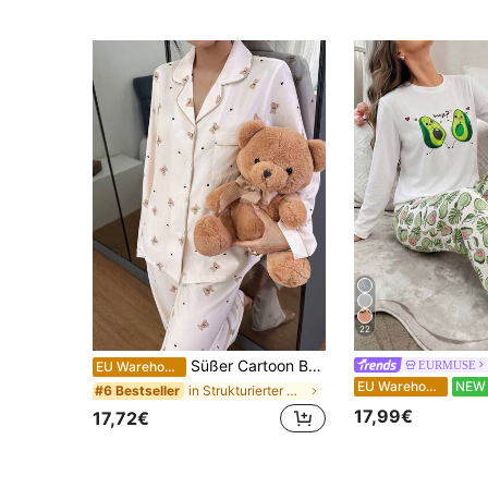
22
Süßer Cartoon Bär Muster Kragen Top & Hose Damen Pyjama Set Weicher Pyjama Set Bär Muster Pyjamas Nachtwäsche Damen Süße Nachtwäsche, Herbst & Winter Kleidung
EURMUSE
EU Warehouse
EU Warehouse
NEW
in Strukturierter Crêpe Damen Nachtwäsche
#6 Bestseller
17,99€
17,72€