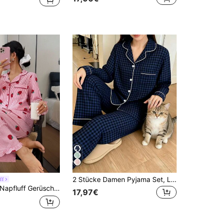
2 Stücke Damen Pyjama Set, Langarm Top und Hose, lässige weite Homewear mit Kragen, bequem für Zuhause und Outdoor, geeignet für Frühling, Sommer, Herbst und Winter (Muster zufällig)
ff
pfluff Gerüschtes gestreiftes Erdbeere Volant Saum Top & Hose Damen Pyjama Set, Erdbeere Pyjama Set, Erdbeere Outfit Damen, Süßer Pyjama Set für Damen, Herbst Winter Kleidung
17,97€