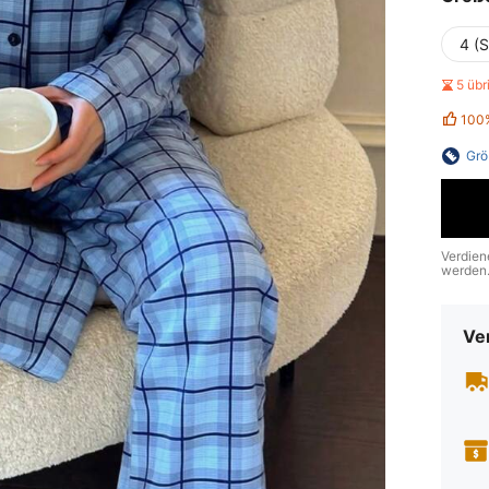
4 (S
5 üb
100
Grö
Verdien
werden
Ve