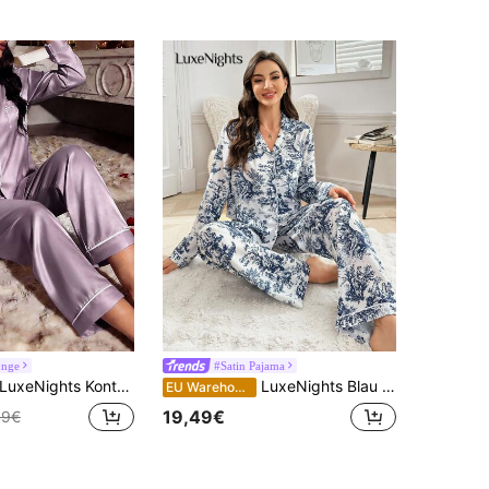
unge
#Satin Pajama
uxeNights Kontrast Paspel Knopf-Oberteil & Hose Satin Pyjama Set, Herbst Winter Kleidung kuschelig und elegante Details
LuxeNights Blau & Weiß Baum Muster Hemdkragen Langarm Pyjama Set, Herbst Winter Kleidung kuschelig und elegant
EU Warehouse
19,49€
49€