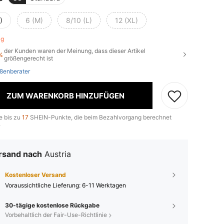
)
6 (M)
8/10 (L)
12 (XL)
rig
der Kunden waren der Meinung, dass dieser Artikel
%
größengerecht ist
ßenberater
ZUM WARENKORB HINZUFÜGEN
e bis zu
17
SHEIN-Punkte, die beim Bezahlvorgang berechnet
.
rsand nach
Austria
Kostenloser Versand
Voraussichtliche Lieferung:
6-11 Werktagen
30-tägige kostenlose Rückgabe
Vorbehaltlich der Fair-Use-Richtlinie