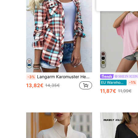
14
Langarm Karomuster Hemd mit Umlegekragen, Knopfleiste, Tasche, Lässig Rosa Frühling
SHEIN ICON
-3%
EU Warehouse
-1%
13,82€
14,35€
11,87€
11,99€