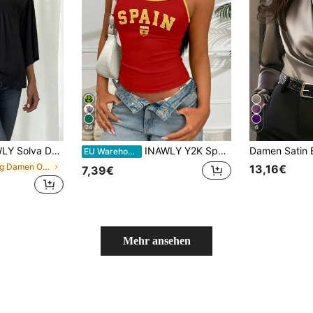
24
6
arbiges sexy gerafftes Langarm-Top, Freizeitkleidung
INAWLY Y2K Spanien Buchstabe Grafik Trägerhemd Grafik T-Shirts Damen Tops
EU Warehouse
in Lang Damen Oberteile
13,16€
7,39€
Mehr ansehen