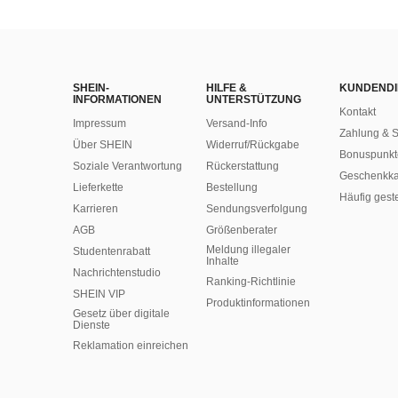
SHEIN-
HILFE &
KUNDENDI
INFORMATIONEN
UNTERSTÜTZUNG
Kontakt
Impressum
Versand-Info
Zahlung & S
Über SHEIN
Widerruf/Rückgabe
Bonuspunkt
Soziale Verantwortung
Rückerstattung
Geschenkka
Lieferkette
Bestellung
Häufig gest
Karrieren
Sendungsverfolgung
AGB
Größenberater
Meldung illegaler
Studentenrabatt
Inhalte
Nachrichtenstudio
Ranking-Richtlinie
SHEIN VIP
​Produktinformationen
Gesetz über digitale
Dienste
Reklamation einreichen