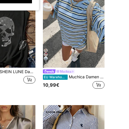
9
HEIN LUNE Damen Lässig Totenkopf Strass Halloween Muster Grafik Trägershirt, Trägershirt, Sommer, Lässig
Muchica
Muchica Damen blaues gestreiftes, locker sitzendes Kurzarm T-Shirt, Neuankömmling für den Sommer
EU Warehouse
10,99€