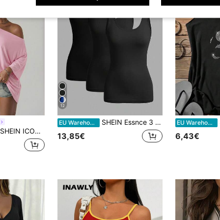
12
SHEIN Essnce 3 Stück lässige einfarbige schwarze Trägershirts, slim fit, geeignet für Sommerausflüge und Strandlayering
S
EU Warehouse
EU Warehouse
SHEIN ICON Damen Lässiges Loose Fit Raglan Ärmel T-Shirt, Einfarbig
13,85€
6,43€