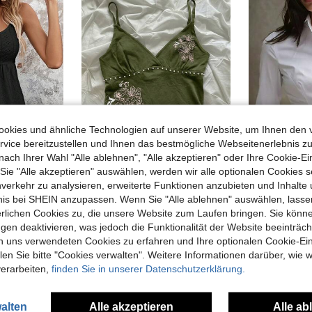
okies und ähnliche Technologien auf unserer Website, um Ihnen den 
vice bereitzustellen und Ihnen das bestmögliche Webseitenerlebnis zu
nach Ihrer Wahl "Alle ablehnen", "Alle akzeptieren" oder Ihre Cookie-Ei
e "Alle akzeptieren" auswählen, werden wir alle optionalen Cookies s
16
nverkehr zu analysieren, erweiterte Funktionen anzubieten und Inhalte
Hibiskusblumen-Muster Lässig Ärmelloses Cami-Top, Sommer-Tops, Strandoutfits für Frauen
Neue elegante Bluse für Damen, modisches weißes Langarm-Hemd mit Knöpfen und
EU Warehouse
-1%
bnis bei SHEIN anzupassen. Wenn Sie "Alle ablehnen" auswählen, lassen
a Urlaubs-Lässig vielseitiges einfarbiges Trägerhemd
erlichen Cookies zu, die unsere Website zum Laufen bringen. Sie könne
8,29€
12,86€
12,
gen deaktivieren, was jedoch die Funktionalität der Website beeinträc
n uns verwendeten Cookies zu erfahren und Ihre optionalen Cookie-Ei
n Sie bitte "Cookies verwalten". Weitere Informationen darüber, wie w
verarbeiten,
finden Sie in unserer Datenschutzerklärung.
alten
Alle akzeptieren
Alle ab