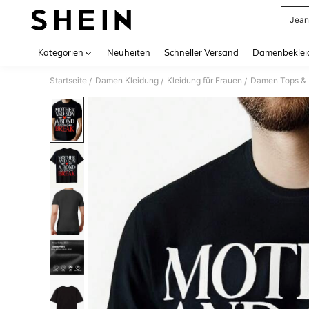
Jean
Use up 
Kategorien
Neuheiten
Schneller Versand
Damenbeklei
Startseite
Damen Kleidung
Kleidung für Frauen
Damen Tops & B
/
/
/