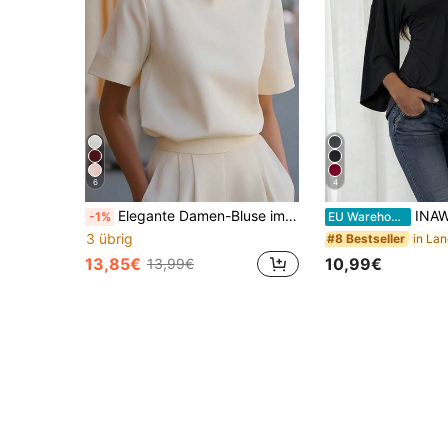
6
4
Elegante Damen-Bluse im chinesischen Stil mit Stehkragen und kurzen Ärmeln, einfarbig, für Sommer, Lässig, Urlaub, College, Strand und Büro
INAWLY Solva Damen Einf
-1%
EU Warehouse
3 übrig
#8 Bestseller
13,85€
10,99€
13,99€