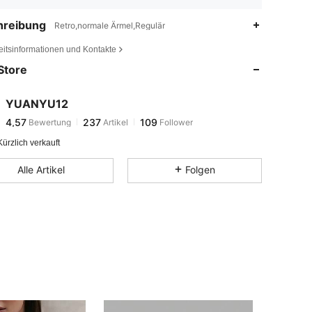
hreibung
Retro,normale Ärmel,Regulär
4,57
237
109
eitsinformationen und Kontakte
4,57
237
109
Store
4,57
237
109
4,57
237
109
YUANYU12
4,57
237
109
Bewertung
Artikel
Follower
a***5
ist
Vor 1 Tag
gefolgt
4,57
237
109
ürzlich verkauft
4,57
237
109
Alle Artikel
Folgen
4,57
237
109
4,57
237
109
4,57
237
109