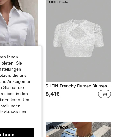
von Ihnen
 bieten. Sie
nstellungen
etzen, die uns
 und Anzeigen an
 plissiertem Design, hochwertig und sophisticated, minimalistischer professioneller Stil, geeignet für Casual-Anlässe und Frühlingsdates
SHEIN Frenchy Damen Blumen-Spitze Cut-Out Kurzarm Crop Top, elegante weiße Sommer-Bluse mit transparentem Crop, Damen Sweetheart-Ausschnitt gerafftes Abendessen-Top
 Sie nur die
8,41€
n diese in den
99€
htigen kann. Um
nstellungen
ir die von uns
lehnen