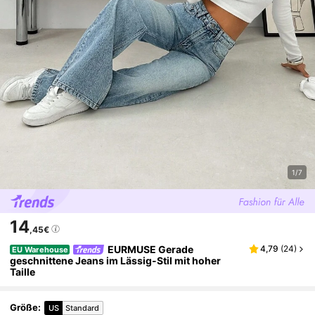
1/7
14
,45€
EURMUSE Gerade
4,79
(
24
)
EU Warehouse
geschnittene Jeans im Lässig-Stil mit hoher
Taille
Größe
:
US
Standard