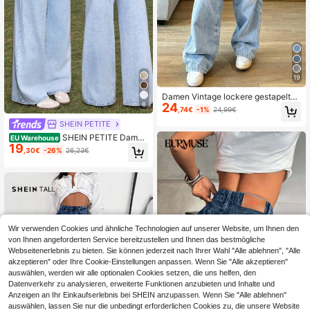
19
Damen Vintage lockere gestapelte
8
24
gerade Bein Jeans Lässig Frühling
,74€
-1%
24,99€
Herbst
SHEIN PETITE
SHEIN PETITE Damen
EU Warehouse
19
Slim Fit Gerade Bein Jeans in Petite
,30€
-26%
26,23€
Größe, Blau Sommer für Frauen, Str
eetwear für Frauen, Sommer für Fra
uen, Weite Jeans, Cowgirl für Fraue
n, Rave Festival, Konzert Frauen, C
ountry Konzert, Country Frauen, Fli
eßende Jeans, Club Frauen Jeans
Wir verwenden Cookies und ähnliche Technologien auf unserer Website, um Ihnen den
von Ihnen angeforderten Service bereitzustellen und Ihnen das bestmögliche
Webseitenerlebnis zu bieten. Sie können jederzeit nach Ihrer Wahl "Alle ablehnen", "Alle
akzeptieren" oder Ihre Cookie-Einstellungen anpassen. Wenn Sie "Alle akzeptieren"
auswählen, werden wir alle optionalen Cookies setzen, die uns helfen, den
Datenverkehr zu analysieren, erweiterte Funktionen anzubieten und Inhalte und
Anzeigen an Ihr Einkaufserlebnis bei SHEIN anzupassen. Wenn Sie "Alle ablehnen"
auswählen, lassen Sie nur die unbedingt erforderlichen Cookies zu, die unsere Website