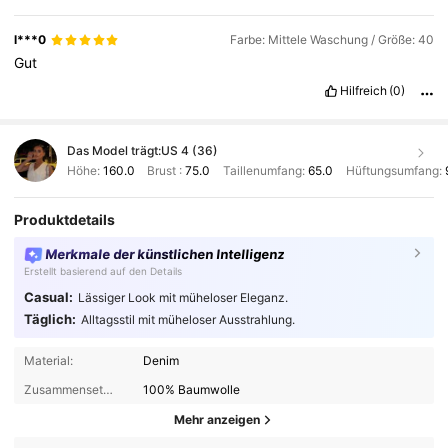
l***0
Farbe: Mittele Waschung / Größe: 40
Gut
Hilfreich
(0)
Das Model trägt:
US 4 (36)
Höhe:
160.0
Brust :
75.0
Taillenumfang:
65.0
Hüftungsumfang:
Produktdetails
Merkmale der künstlichen Intelligenz
Erstellt basierend auf den Details
Casual:
Lässiger Look mit müheloser Eleganz.
Täglich:
Alltagsstil mit müheloser Ausstrahlung.
Material:
Denim
Zusammensetzung:
100% Baumwolle
Mehr anzeigen