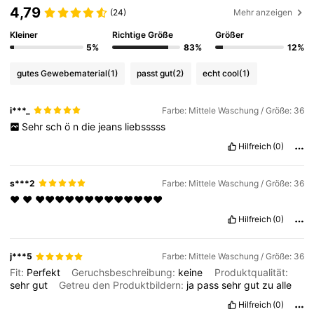
4,79
(24)
Mehr anzeigen
Kleiner
Richtige Größe
Größer
5%
83%
12%
gutes Gewebematerial
(1)
passt gut
(2)
echt cool
(1)
i***_
Farbe: Mittele Waschung / Größe: 36
Sehr
sch
ö
n
die
jeans
liebsssss
Hilfreich
(0)
s***2
Farbe: Mittele Waschung / Größe: 36
❤️
❤️
❤️❤️❤️❤️❤️❤️❤️❤️❤️❤️❤️❤️❤️
Hilfreich
(0)
j***5
Farbe: Mittele Waschung / Größe: 36
Fit:
Perfekt
Geruchsbeschreibung:
keine
Produktqualität:
sehr
gut
Getreu den Produktbildern:
ja
pass
sehr
gut
zu
alle
Hilfreich
(0)