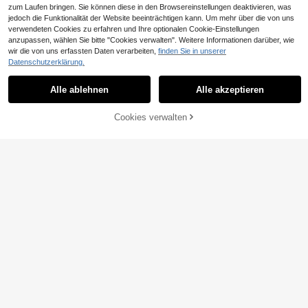
zum Laufen bringen. Sie können diese in den Browsereinstellungen deaktivieren, was
5
jedoch die Funktionalität der Website beeinträchtigen kann. Um mehr über die von uns
EURMUSE
verwendeten Cookies zu erfahren und Ihre optionalen Cookie-Einstellungen
anzupassen, wählen Sie bitte "Cookies verwalten". Weitere Informationen darüber, wie
EURMUSE Gerade ge
EU Warehouse
11
23
wir die von uns erfassten Daten verarbeiten,
finden Sie in unserer
schnittene Jeans im lässigen Stil mi
,02€
t hoher Taille
Datenschutzerklärung.
SHEIN Tall
SHEIN Tall 100% Bau
EU Warehouse
Alle ablehnen
Alle akzeptieren
17
mwolle, Hoher Bund, Weite Beine, L
,24€
17,26€
anger Saum, Lange Jeans
ZUM WARENKORB
Cookies verwalten
JETZT EINKAUFEN
HINZUFÜGEN
19
Mid-Waist Retro Stretch Jeans mit
3/4-Länge, Schlitzsaum, Slim Fit, T
#1 Bestseller
in Taste Jeans
apered Leg, Denim Shorts, geeignet
19
10