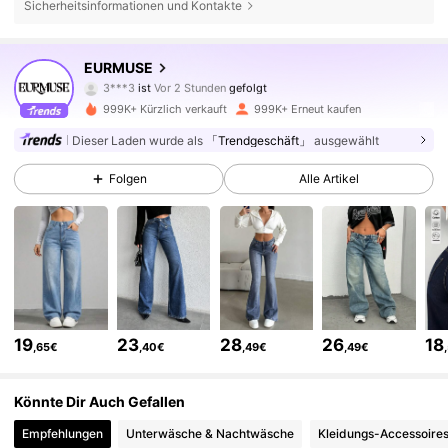
Sicherheitsinformationen und Kontakte
355K Follower
4,75
EURMUSE
3***3
ist
Vor 2 Stunden
gefolgt
r***m
ist am Durchsuchen
355K Follower
4,75
999K+ Kürzlich verkauft
999K+ Erneut kaufen
Dieser Laden wurde als
「Trendgeschäft」
ausgewählt
355K Follower
4,75
Folgen
Alle Artikel
355K Follower
4,75
355K Follower
4,75
19
23
28
26
18
,65€
,40€
,49€
,49€
355K Follower
4,75
Könnte Dir Auch Gefallen
Empfehlungen
Unterwäsche & Nachtwäsche
Kleidungs-Accessoire
355K Follower
4,75