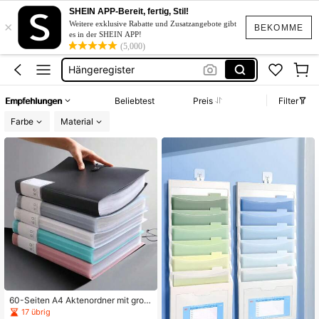
Klassenzimmer
SHEIN APP-Bereit, fertig, Stil!
×
Weitere exklusive Rabatte und Zusatzangebote gibt
BEKOMME
Büro Zubehör
es in der SHEIN APP!
(5,000)
Hängeregister
Ordner
Classroom
Empfehlungen
Beliebtest
Preis
Filter
Klassenzimmer
Farbe
Material
60-Seiten A4 Aktenordner mit groß
er Kapazität, 4 Farben erhältlich, ho
17 übrig