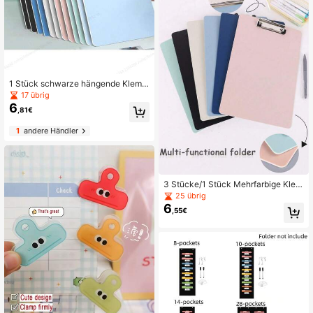
1 Stück schwarze hängende Klemm
brett, geeignet für Büro, Schule, Unt
17 übrig
ernehmensnutzung
6
,81€
1
andere Händler
3 Stücke/1 Stück Mehrfarbige Klem
mbretter, Hängende Ordner, Tragbar
25 übrig
e Hartpappe-Clips, Geeignet für Bür
6
,55€
o, Flur, Schule, Zuhause Memo-Auf
hängung, Schulanfangszubehör, Sc
hulanfangszeit