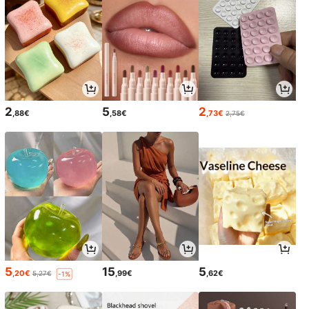
2
5
2
,88€
,58€
,73€
2,75€
5
15
5
,20€
,99€
,62€
5,27€
-1%