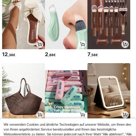
12
2
7
,38€
,88€
,58€
16
11
3
Wir verwenden Cookies und ähnliche Technologien auf unserer Website, um Ihnen den
,98€
,18€
,98€
von Ihnen angeforderten Service bereitzustellen und Ihnen das bestmögliche
Webseitenerlebnis zu bieten. Sie können jederzeit nach Ihrer Wahl "Alle ablehnen", "Alle