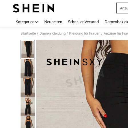
Anzu
Use up 
Kategorien
Neuheiten
Schneller Versand
Damenbeklei
Startseite
Damen Kleidung
Kleidung für Frauen
Anzüge für Fra
/
/
/