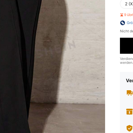
2 (X
9 üb
Grö
Nicht d
Verdien
werden
Ve