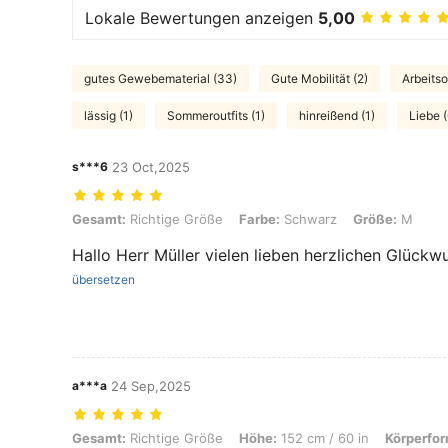
Lokale Bewertungen anzeigen
5,00
gutes Gewebematerial (33)
Gute Mobilität (2)
Arbeitsou
lässig (1)
Sommeroutfits (1)
hinreißend (1)
Liebe (
s***6
23 Oct,2025
Gesamt: Richtige Größe, Farbe: Schwarz, Größe: M
Gesamt:
Richtige Größe
Farbe:
Schwarz
Größe:
M
Hallo Herr Müller vielen lieben herzlichen Glück
übersetzen
a***a
24 Sep,2025
Gesamt: Richtige Größe, Höhe: 152 cm / 60 in, Körperform: Dreieck,
Gesamt:
Richtige Größe
Höhe:
152 cm / 60 in
Körperfor