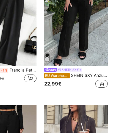
Franclia Petite Damen Knopf Bund gerade geschnittene lockere lässige Anzughose, Petite Damen
SHEIN SXY
-1%
SHEIN SXY Anzughose mit weitem Bein für Herbst/Winter
EU Warehouse
9€
22,99€