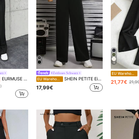
16
arz
#Zeitloses Schwarz
EU Warehouse
EURMUSE Einfache Business Hose für Damen Einfarbig für den täglichen Gebrauch
SHEIN PETITE Einfarbige Anzughose mit schrägen Taschen für Herbst/Winter, für zierliche Frauen
EU Warehouse
21,77€
21,9
)
17,99€