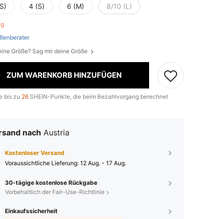
S)
4 (S)
6 (M)
8/10 (L)
rig
ßenberater
eine Größe? Sag mir deine Größe
ZUM WARENKORB HINZUFÜGEN
e bis zu
26
SHEIN-Punkte, die beim Bezahlvorgang berechnet
.
rsand nach
Austria
Kostenloser Versand
Voraussichtliche Lieferung:
12 Aug. - 17 Aug.
30-tägige kostenlose Rückgabe
Vorbehaltlich der Fair-Use-Richtlinie
Einkaufssicherheit