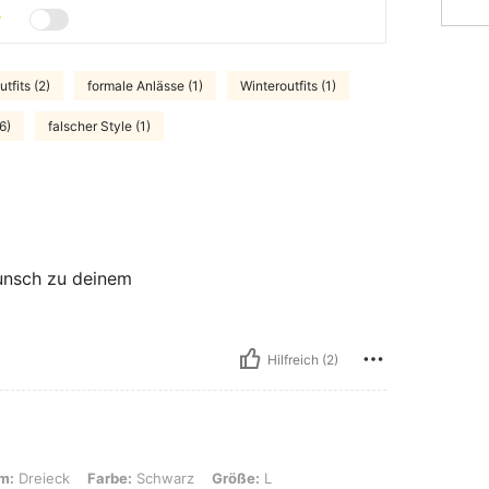
tfits (2)
formale Anlässe (1)
Winteroutfits (1)
6)
falscher Style (1)
wunsch zu deinem
Hilfreich (2)
 Farbe: Schwarz, Größe: L
m:
Dreieck
Farbe:
Schwarz
Größe:
L