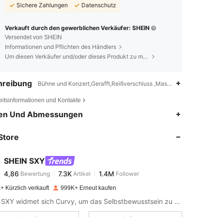
Sichere Zahlungen
Datenschutz
Verkauft durch den gewerblichen Verkäufer: SHEIN
Versendet von SHEIN
Informationen und Pflichten des Händlers
Um diesen Verkäufer und/oder dieses Produkt zu melden
hreibung
Bühne und Konzert,Gerafft,Reißverschluss ,Maschinenwäsche, ke
eitsinformationen und Kontakte
4,86
7.3K
1.4M
en Und Abmessungen
Store
4,86
7.3K
1.4M
SHEIN SXY
4,86
7.3K
1.4M
Bewertung
Artikel
Follower
4***5
bezahlt
Vor 1 Tag
+ Kürzlich verkauft
999K+ Erneut kaufen
4,86
7.3K
1.4M
SHEIN SXY widmet sich Curvy, um das Selbstbewusstsein zu stärken und mit den Reizen zu spielen.