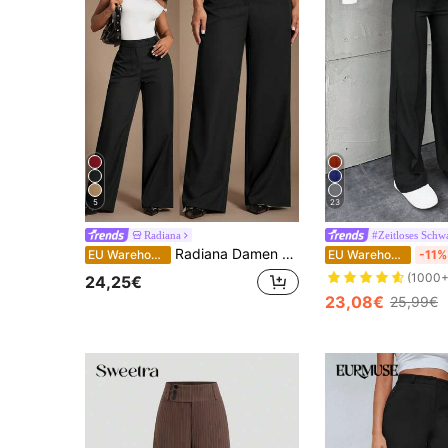
5
23
Radiana
#Zeitloses Schw
Radiana Damen Mode minimalistische moderne hochgeschnittene schwarze gerade Hose, schwarze Anzughose, hochgeschnittene Hose, locker-lässige Hose, weite Beinform, lässige Business-Damenmode, eleganter Retro-Vintage-Stil, urbaner komfortabler minimalistischer Outfit, geeignet für tägliche Ausflüge, Büro, Geschäft, Pendeln, formelle Anlässe
EU Warehouse
EU Warehouse
-11%
(1000+
24,25€
23,08€
25,99€