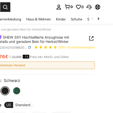
0
0
ess Enter to select.
errenkleidung
Haus & Wohnen
Kinder
Schuhe
Schmuck & Acces
 und geradem Bein für Herbst/Winter
SHEIN SXY Hochtaillierte Anzughose mit
tails und geradem Bein für Herbst/Winter
SKU: sz2304210098630796
(500+ Kundenmeinungen)
,76€
-1%
ICE AND AVAILABILITY
22,99€
Preis inkl. MwSt. und Zöllen
stenloser Versand
:
Schwarz
e
US
Standard