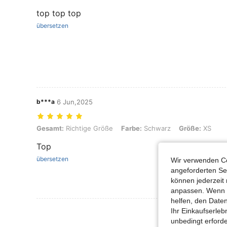
top top top
übersetzen
b***a
6 Jun,2025
Gesamt: Richtige Größe, Farbe: Schwarz, Größe: XS
Gesamt:
Richtige Größe
Farbe:
Schwarz
Größe:
XS
Top
übersetzen
Wir verwenden Co
angeforderten Ser
können jederzeit 
anpassen. Wenn Si
helfen, den Date
Mehr Bewertung
Ihr Einkaufserle
unbedingt erford