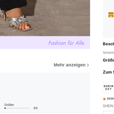
Besc
Sicherh
Größ
Mehr anzeigen
Zum 
999K
Größer
6%