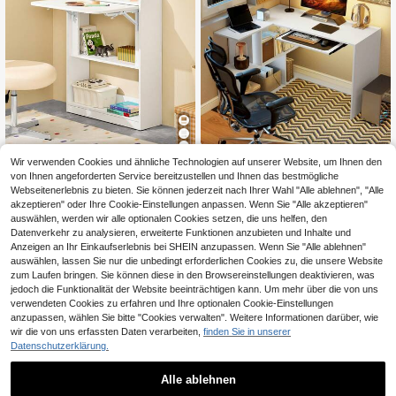
Computertisch, Aufbewahrungsreg
Wir verwenden Cookies und ähnliche Technologien auf unserer Website, um Ihnen den
ale, Kabelmanagement, Spanplatte,
SoBuy
100
von Ihnen angeforderten Service bereitzustellen und Ihnen das bestmögliche
,42€
-16%
120,64€
für Homeoffice, Arbeitszimmer und
SoBuy Faltbarer Bürotisch Compute
Webseitenerlebnis zu bieten. Sie können jederzeit nach Ihrer Wahl "Alle ablehnen", "Alle
Arbeitsplatz, Weiß, 120 x 100 x 76 c
rtisch Arbeitsstation mit 3 Regalen
akzeptieren" oder Ihre Cookie-Einstellungen anpassen. Wenn Sie "Alle akzeptieren"
43
m
,70€
-5%
46,00€
Weiß B64 x T58 x H82cm FWT92-W
auswählen, werden wir alle optionalen Cookies setzen, die uns helfen, den
4-5 Werktage
Datenverkehr zu analysieren, erweiterte Funktionen anzubieten und Inhalte und
Anzeigen an Ihr Einkaufserlebnis bei SHEIN anzupassen. Wenn Sie "Alle ablehnen"
auswählen, lassen Sie nur die unbedingt erforderlichen Cookies zu, die unsere Website
zum Laufen bringen. Sie können diese in den Browsereinstellungen deaktivieren, was
jedoch die Funktionalität der Website beeinträchtigen kann. Um mehr über die von uns
verwendeten Cookies zu erfahren und Ihre optionalen Cookie-Einstellungen
anzupassen, wählen Sie bitte "Cookies verwalten". Weitere Informationen darüber, wie
wir die von uns erfassten Daten verarbeiten,
finden Sie in unserer
Datenschutzerklärung.
Alle ablehnen