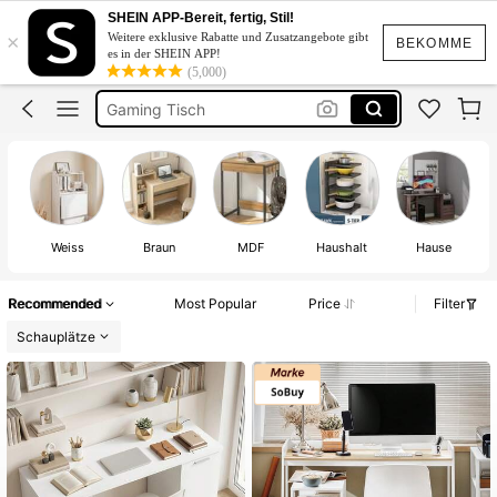
Schreibtisch Weiß
SHEIN APP-Bereit, fertig, Stil!
×
Weitere exklusive Rabatte und Zusatzangebote gibt
Schreibtisch
BEKOMME
es in der SHEIN APP!
(5,000)
Gaming Tisch
Schminktisch
Schreibtisch Mit Schublade
Schreibtisch Weiß
Schreibtisch
Weiss
Braun
MDF
Haushalt
Hause
Recommended
Most Popular
Price
Filter
Schauplätze