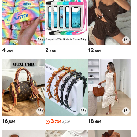
4
2
12
,28€
,78€
,86€
16
3
18
,88€
,73€
,49€
3,74€