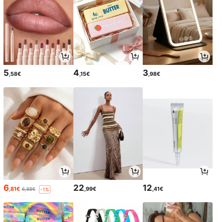
5
4
3
,58€
,15€
,98€
6
22
12
,81€
,99€
,41€
6,88€
-1%