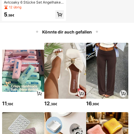
Avlcoaky 6 Stücke Set Angelhaken
Rig Jig Wurmhaken Fischhaken
12 übrig
5
,58€
Könnte dir auch gefallen
11
12
16
,18€
,38€
,99€