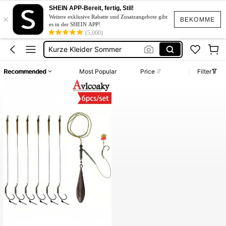
Kleid Baumwolle
SHEIN APP-Bereit, fertig, Stil!
×
Angel Zubehör
Weitere exklusive Rabatte und Zusatzangebote gibt
BEKOMME
es in der SHEIN APP!
Cârlig
(5,000)
Kurze Kleider Sommer
Bikini
Recommended
Most Popular
Price
Filter
Kleid Baumwolle
Angel Zubehör