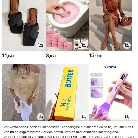
11
3
15
,84€
,07€
,99€
13
2
4
Wir verwenden Cookies und ähnliche Technologien auf unserer Website, um Ihnen den
,85€
,88€
,44€
13,99€
4,69€
-1%
-5%
von Ihnen angeforderten Service bereitzustellen und Ihnen das bestmögliche
Webseitenerlebnis zu bieten. Sie können jederzeit nach Ihrer Wahl "Alle ablehnen", "Alle