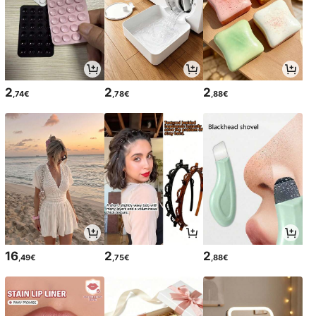
2
2
2
,74€
,78€
,88€
16
2
2
,49€
,75€
,88€