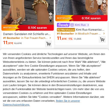
32
0,15€ sparen
Ximi Ruo
0,10€ sparen
Ximi Ruo Koreanische
EU Warehouse
r Stil Lässige Flache Slide Haussch
#1 Bestseller
in Modisch Frauen Flache Sandalen
Damen-Sandalen mit Schleife und
uhe für Frauen, Urlaubs-Essential,
11
Metallverzierung aus geflochtenem
#1 Bestseller
in Tier Frauen Flache Sandalen
,81€
-1%
11,96€
Offene Zehen, Geflochtener Römisc
Stroh, flache Sandalen mit offenem
11
her Stil, Geeignet für Frühling, Som
,97€
12,07€
Zehenbereich, geflochtenem Rieme
mer, Strand, Urlaub
n, Urlaubsstil, runder Zehenbereich,
bequem, braun, modische Slip-On-
Sandalen, geeignet für Outdoor-Rei
Wir verwenden Cookies und ähnliche Technologien auf unserer Website, um Ihnen den
sen, Büro, Lässig, Party, Strand, Bo
von Ihnen angeforderten Service bereitzustellen und Ihnen das bestmögliche
ho-Chic
Webseitenerlebnis zu bieten. Sie können jederzeit nach Ihrer Wahl "Alle ablehnen", "Alle
akzeptieren" oder Ihre Cookie-Einstellungen anpassen. Wenn Sie "Alle akzeptieren"
auswählen, werden wir alle optionalen Cookies setzen, die uns helfen, den
Datenverkehr zu analysieren, erweiterte Funktionen anzubieten und Inhalte und
Anzeigen an Ihr Einkaufserlebnis bei SHEIN anzupassen. Wenn Sie "Alle ablehnen"
auswählen, lassen Sie nur die unbedingt erforderlichen Cookies zu, die unsere Website
zum Laufen bringen. Sie können diese in den Browsereinstellungen deaktivieren, was
jedoch die Funktionalität der Website beeinträchtigen kann. Um mehr über die von uns
verwendeten Cookies zu erfahren und Ihre optionalen Cookie-Einstellungen
anzupassen, wählen Sie bitte "Cookies verwalten". Weitere Informationen darüber, wie
wir die von uns erfassten Daten verarbeiten,
finden Sie in unserer
Datenschutzerklärung.