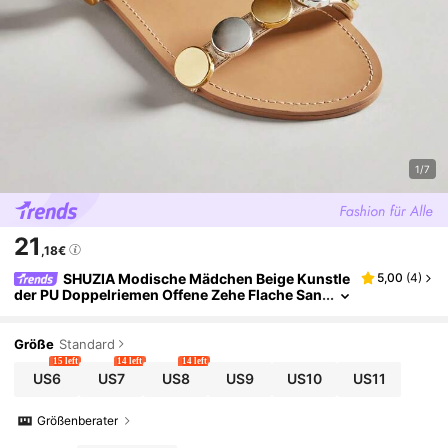
1/7
21
,18€
SHUZIA Modische Mädchen Beige Kunstle
5,00
(
4
)
der PU Doppelriemen Offene Zehe Flache San
dale mit Metallverzierung, bequem für Frühli
ng Sommer Urlaub
Größe
Standard
15 left
14 left
14 left
US6
US7
US8
US9
US10
US11
Größenberater