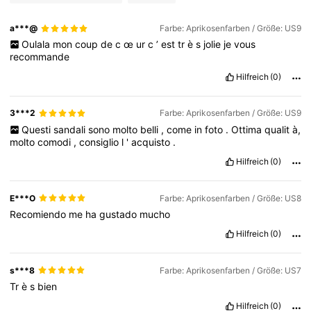
a***@
Farbe: Aprikosenfarben / Größe: US9
Oulala
mon
coup
de
c
œ
ur
c
’
est
tr
è
s
jolie
je
vous
recommande
Hilfreich
(0)
3***2
Farbe: Aprikosenfarben / Größe: US9
Questi
sandali
sono
molto
belli
,
come
in
foto
.
Ottima
qualit
à,
molto
comodi
,
consiglio
l
'
acquisto
.
Hilfreich
(0)
E***O
Farbe: Aprikosenfarben / Größe: US8
Recomiendo
me
ha
gustado
mucho
Hilfreich
(0)
s***8
Farbe: Aprikosenfarben / Größe: US7
Tr
è
s
bien
Hilfreich
(0)