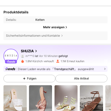
Produktdetails
Details:
Ketten
Mehr anzeigen
Sicherheitsinformationen und Kontakte
772K Follower
4,84
SHUZIA
m***0
ist
Vor 10 Minuten
gefolgt
p***o
ist am Durchsuchen
772K Follower
4,84
1.8M Kürzlich verkauft
1.1M Erneut kaufen
Dieser Laden wurde als
「Trendgeschäft」
ausgewählt
772K Follower
4,84
Folgen
Alle Artikel
772K Follower
4,84
772K Follower
4,84