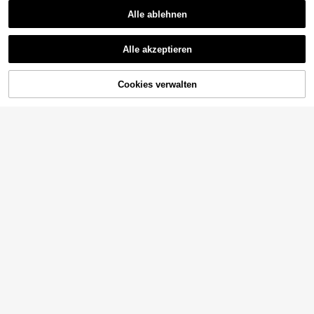
Alle ablehnen
Alle akzeptieren
Cookies verwalten
ZUM WARENKORB HINZUFÜGEN