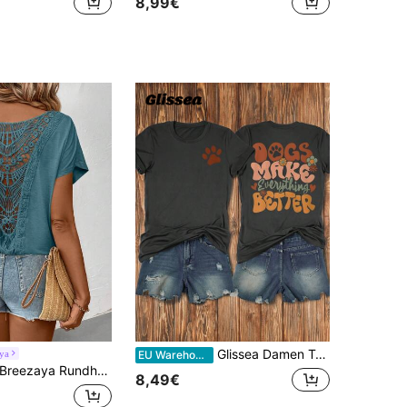
8,99€
Glissea Damen T-Shirt mit rundem Ausschnitt, Kurzarm, Motiv: Hund, Beschriftung, Cartoon Grafik
ya
EU Warehouse
Breezaya Rundhals-T-Shirt mit Spitzenpatches für den Sommer, Kurzarm
8,49€