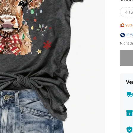
4 (S
93%
Grö
Nicht d
Sorry, d
Ve