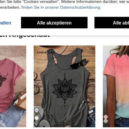
n Sie bitte "Cookies verwalten". Weitere Informationen darüber, wie w
verarbeiten,
finden Sie in unserer Datenschutzerklärung.
alten
Alle akzeptieren
Alle ab
uch Angeschaut
7