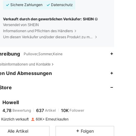
Sichere Zahlungen
Datenschutz
Verkauft durch den gewerblichen Verkäufer: SHEIN
Versendet von SHEIN
Informationen und Pflichten des Händlers
Um diesen Verkäufer und/oder dieses Produkt zu melden
hreibung
Pullover,Sommer,Keine
eitsinformationen und Kontakte
4,78
637
10K
en Und Abmessungen
Store
4,78
637
10K
Howell
4,78
637
10K
Bewertung
Artikel
Follower
s***r
bezahlt
Vor 1 Tag
Kürzlich verkauft
60K+ Erneut kaufen
4,78
637
10K
Alle Artikel
Folgen