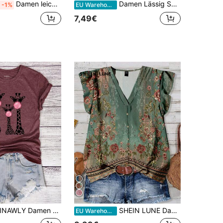
Damen leichtes rosa Batik Kurzarm Rundhals T-Shirt, Regular Fit Polyester Top, leicht elastisch, Sommer Casual
Damen Lässig Sommer T-Shirt mit Blume Muster, figurbetont
-1%
EU Warehouse
7,49€
NAWLY Damen Rundausschnitt T-Shirt mit Giraffen-Muster, 140g Reguläre Mode Lässig T-Shirts mit grafischem Gepardmuster für Damen
SHEIN LUNE Damen Lässig Minimalist Stil grünes Blumen geometrisches bedrucktes Hemd, geeignet für den Sommer
EU Warehouse