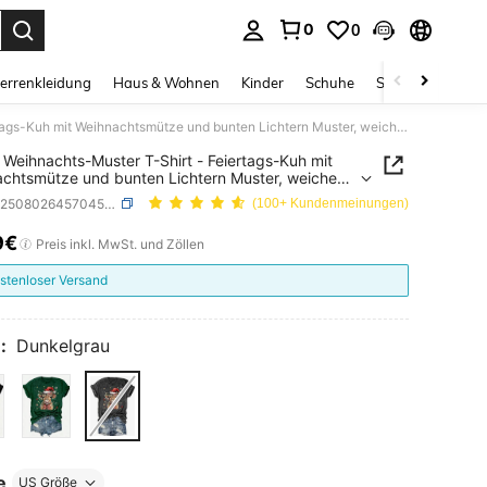
0
0
ess Enter to select.
errenkleidung
Haus & Wohnen
Kinder
Schuhe
Schmuck & Acces
Howell Weihnachts-Muster T-Shirt - Feiertags-Kuh mit Weihnachtsmütze und bunten Lichtern Muster, weiches lässiges Rundhals-Top
 Weihnachts-Muster T-Shirt - Feiertags-Kuh mit
chtsmütze und bunten Lichtern Muster, weiches
es Rundhals-Top
SKU: sz25080264570451555
(100+ Kundenmeinungen)
9€
ICE AND AVAILABILITY
Preis inkl. MwSt. und Zöllen
stenloser Versand
:
Dunkelgrau
e
US Größe