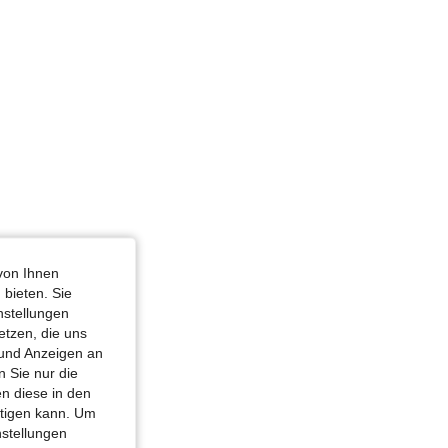
n, Brust: 114 cm / 45 in, Farbe: Dunkelgrau, Größe: M
von Ihnen
 bieten. Sie
nstellungen
etzen, die uns
 und Anzeigen an
 Sie nur die
n diese in den
htigen kann. Um
nstellungen