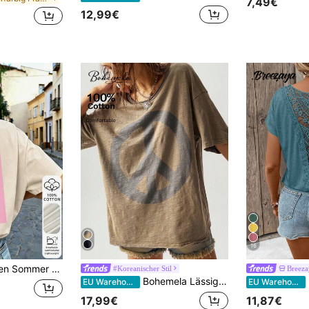
7,49€
12,99€
16
lisch Grafik Muster Kurzarm T-Shirt, Retro Rundhals Rücken Muster Lässig Alltag Streetwear Top, Y2K Ästhetik
#Koreanischer Stil
Breeza
Bohemela Lässiges Einfarbig kurzärmeliges Oversized Damen T-Shirt mit Rundhalsausschnitt aus Strick
EU Warehouse
EU Warehouse
17,99€
11,87€