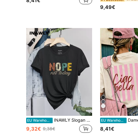
8,41€
9,49€
5
INAWLY Slogan Grafik T-Shirt NOPE Nicht heute Grafik T-Shirts Damen Tops
Damen Sommer 100% Baumwolle Vintage Cartoon Eng
EU Warehouse
EU Warehouse
9,32€
8,41€
9,38€