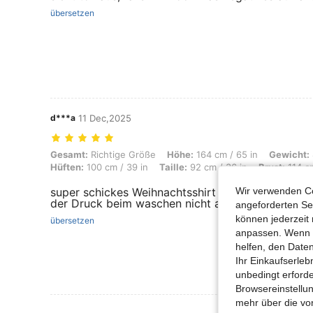
übersetzen
d***a
11 Dec,2025
Gesamt: Richtige Größe, Höhe: 164 cm / 65 in, Gewicht: 83 kg / 183 l
Gesamt:
Richtige Größe
Höhe:
164 cm / 65 in
Gewicht:
Hüften:
100 cm / 39 in
Taille:
92 cm / 36 in
Brust:
114 cm
Wir verwenden Co
super schickes Weihnachtsshirt mein Kind freut si
der Druck beim waschen nicht ab
angeforderten Ser
können jederzeit 
übersetzen
anpassen. Wenn Si
helfen, den Date
Ihr Einkaufserle
unbedingt erford
Browsereinstellun
mehr über die vo
Mehr Bewertung