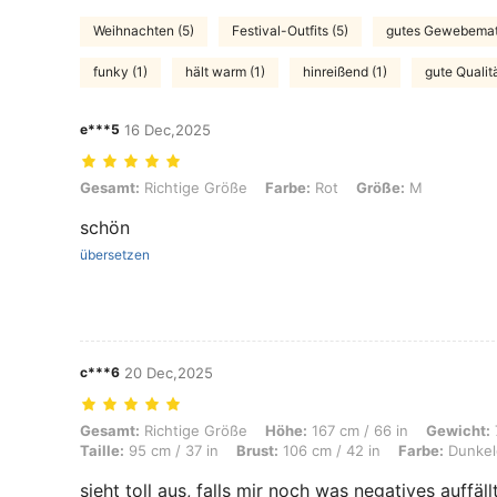
Weihnachten (5)
Festival-Outfits (5)
gutes Gewebemate
funky (1)
hält warm (1)
hinreißend (1)
gute Qualitä
e***5
16 Dec,2025
Gesamt: Richtige Größe, Farbe: Rot, Größe: M
Gesamt:
Richtige Größe
Farbe:
Rot
Größe:
M
schön
übersetzen
c***6
20 Dec,2025
Gesamt: Richtige Größe, Höhe: 167 cm / 66 in, Gewicht: 73 kg / 161 lb
Gesamt:
Richtige Größe
Höhe:
167 cm / 66 in
Gewicht:
Taille:
95 cm / 37 in
Brust:
106 cm / 42 in
Farbe:
Dunkel
sieht toll aus, falls mir noch was negatives auffäl