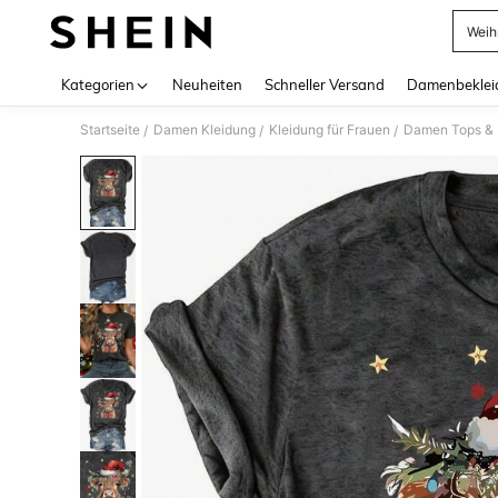
Weih
Use up 
Kategorien
Neuheiten
Schneller Versand
Damenbeklei
Startseite
Damen Kleidung
Kleidung für Frauen
Damen Tops & B
/
/
/