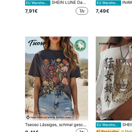
SHEIN LUNE Damen Rundhals-Top mit bunten Streifen, geeignet für Frühling und Sommer
INAWLY Kuhtupf
EU Warehouse
EU Warehouse
7,91€
7,49€
27
Tseoso Lässiges, schmal geschnittenes Damen Baumwoll-T-Shirt mit Blumengrafik und Rundhalsausschnitt, Kurzarm, geeignet für den Sommer
SHEIN EZwear Lässiges, minimalistisch
EU Warehouse
#1 Bestseller