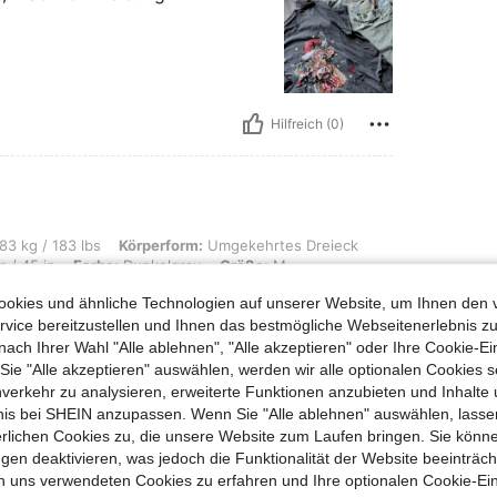
Hilfreich (0)
bs, Körperform: Umgekehrtes Dreieck, Hüften: 100 cm / 39 in, Taille: 92 cm / 36 i
83 kg / 183 lbs
Körperform:
Umgekehrtes Dreieck
 / 45 in
Farbe:
Dunkelgrau
Größe:
M
okies und ähnliche Technologien auf unserer Website, um Ihnen den 
ch hoffentlich geht
vice bereitzustellen und Ihnen das bestmögliche Webseitenerlebnis zu
nach Ihrer Wahl "Alle ablehnen", "Alle akzeptieren" oder Ihre Cookie-Ei
e "Alle akzeptieren" auswählen, werden wir alle optionalen Cookies s
nverkehr zu analysieren, erweiterte Funktionen anzubieten und Inhalte
bnis bei SHEIN anzupassen. Wenn Sie "Alle ablehnen" auswählen, lassen
erlichen Cookies zu, die unsere Website zum Laufen bringen. Sie könne
Hilfreich (0)
gen deaktivieren, was jedoch die Funktionalität der Website beeinträc
n uns verwendeten Cookies zu erfahren und Ihre optionalen Cookie-Ei
en Ansehen