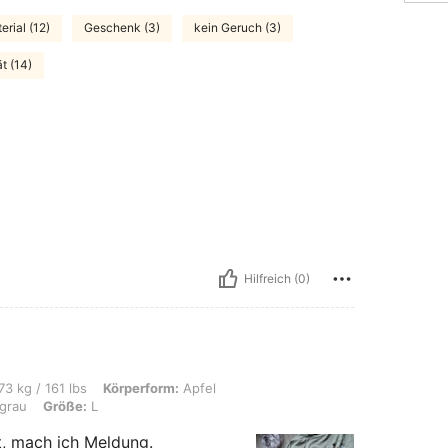
rial (12)
Geschenk (3)
kein Geruch (3)
t (14)
Hilfreich (0)
s, Körperform: Apfel, Taille: 95 cm / 37 in, Brust: 106 cm / 42 in, Farbe: Dunkelgr
73 kg / 161 lbs
Körperform:
Apfel
grau
Größe:
L
lt, mach ich Meldung.