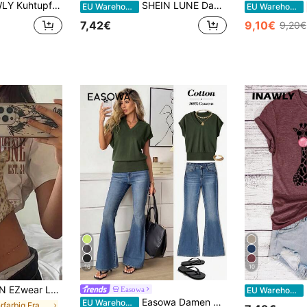
en Grafik T-Shirt Damen Oberteile
SHEIN LUNE Damen Lässig Top mit Lotus Blumen Muster, geeignet für Sommer, Lässig
EU Warehouse
EU Warehouse
7,42€
9,10€
9,20€
16
10
es Damen T-Shirt mit Allover-Muster, Off-Shoulder, locker sitzender Kurzarm-Schnitt
I
Easowa
EU Warehouse
Easowa Damen Casual V-Ausschnitt Fledermausärmel T-Shirt, Sommer
EU Warehouse
in Mehrfarbig Frauen T-Shirts