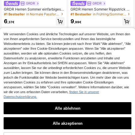
GRDR
GRDR
GRDR Herren Sommer einfarbiges R
GRDR Herren Sommer Rippstrick Är
undhals Lässig Loose Tank Top
mellos Minimalistisches Trägershirt
#1 Bestseller
in Normale Passform Herren Oberteile
#1 Bestseller
in Frühling/Sommer Herren Tanktops
6
9
,37€
,99€
Wir verwenden Cookies und ähnliche Technologien auf unserer Website, um Ihnen den
von Ihnen angeforderten Service bereitzustellen und Ihnen das bestmögliche
Webseitenerlebnis zu bieten. Sie können jederzeit nach Ihrer Wahl "Alle ablehnen", "Alle
akzeptieren" oder Ihre Cookie-Einstellungen anpassen. Wenn Sie "Alle akzeptieren"
auswählen, werden wir alle optionalen Cookies setzen, die uns helfen, den
Datenverkehr zu analysieren, erweiterte Funktionen anzubieten und Inhalte und
Anzeigen an Ihr Einkaufserlebnis bei SHEIN anzupassen. Wenn Sie "Alle ablehnen"
auswählen, lassen Sie nur die unbedingt erforderlichen Cookies zu, die unsere Website
zum Laufen bringen. Sie können diese in den Browsereinstellungen deaktivieren, was
jedoch die Funktionalität der Website beeinträchtigen kann. Um mehr über die von uns
verwendeten Cookies zu erfahren und Ihre optionalen Cookie-Einstellungen
anzupassen, wählen Sie bitte "Cookies verwalten". Weitere Informationen darüber, wie
wir die von uns erfassten Daten verarbeiten,
finden Sie in unserer
Datenschutzerklärung.
Alle ablehnen
7
9
Coastal | Herren-T-S
Manfinity EMRG
EU Warehouse
Alle akzeptieren
hirt in Große Größen, lässiger Urlau
12
Manfinity EMRG Vinta
EU Warehouse
,86€
-1%
12,99€
bsstil, Ins-Küstenresort-Seaside-El
ge Y2K Old Money Streetwear Rein
13
ement-Muster, Kurzarm | Geeignet f
,25€