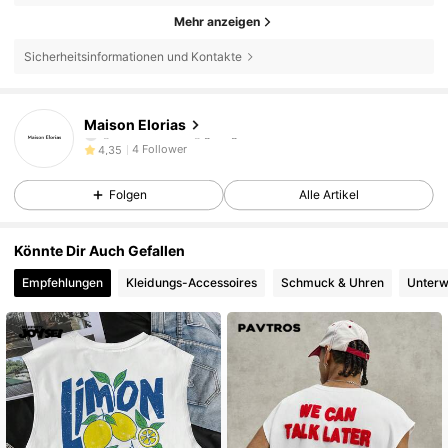
Mehr anzeigen
Sicherheitsinformationen und Kontakte
4 Follower
4,35
4 Follower
4,35
Maison Elorias
4 Follower
4,35
4 Follower
4,35
Folgen
Alle Artikel
4 Follower
4,35
Könnte Dir Auch Gefallen
Empfehlungen
Kleidungs-Accessoires
Schmuck & Uhren
Unterw