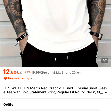
1/7
12
,80€
-35%
19,99€
Preis inkl. MwSt. und Zöllen
Preissenkung
iT iS WHaT iT iS Men's Red Graphic T-Shirt - Casual Short Sleev
e Tee with Bold Statement Print, Regular Fit Round Neck, M
achine Washable all-Season Comfort, Simple Fit Shirt, easy
Care Top
Größe