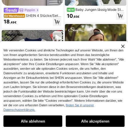
5
Baby Jungen lässig Mode Stra
Pipplin
NEW
ßen Alltag Pendeln Lustiger Cartoo
10
SHEIN 4 Stücke/Set S
EU Warehouse
,65€
n Buchstaben Muster Loose Rundh
ommer Koreanisch Stil lässiges süß
18
alsausschnitt Sweatshirt und Cargo
,49€
es Cartoon gemustertes gestreiftes
hose Set, Frühling/Herbst
Kurzarm-T-Shirt, Arbeitskleidung T
aschen elastischer Bund Shorts für
Baby Jungen und Mädchen
Wir verwenden Cookies und ähnliche Technologien auf unserer Website, um Ihnen den
von Ihnen angeforderten Service bereitzustellen und Ihnen das bestmögliche
Webseitenerlebnis zu bieten. Sie können jederzeit nach Ihrer Wahl "Alle ablehnen", "Alle
akzeptieren" oder Ihre Cookie-Einstellungen anpassen. Wenn Sie "Alle akzeptieren"
auswählen, werden wir alle optionalen Cookies setzen, die uns helfen, den
Datenverkehr zu analysieren, erweiterte Funktionen anzubieten und Inhalte und
Anzeigen an Ihr Einkaufserlebnis bei SHEIN anzupassen. Wenn Sie "Alle ablehnen"
auswählen, lassen Sie nur die unbedingt erforderlichen Cookies zu, die unsere Website
zum Laufen bringen. Sie können diese in den Browsereinstellungen deaktivieren, was
jedoch die Funktionalität der Website beeinträchtigen kann. Um mehr über die von uns
verwendeten Cookies zu erfahren und Ihre optionalen Cookie-Einstellungen
anzupassen, wählen Sie bitte "Cookies verwalten". Weitere Informationen darüber, wie
25
wir die von uns erfassten Daten verarbeiten,
finden Sie in unserer
7
Datenschutzerklärung.
Souflis
Souflis Souflis 1 Set B
Playful Pals
EU Warehouse
aby Jungen Lässiger, stylischer, süß
9
Alle ablehnen
Alle akzeptieren
SHEIN Playful Pals 2
EU Warehouse
,49€
er Bär gestreifter Rundhals Kurzarm
Stücke/Set Kleinkind Jungen Marin
14
T-Shirt kombiniert mit schwarzen S