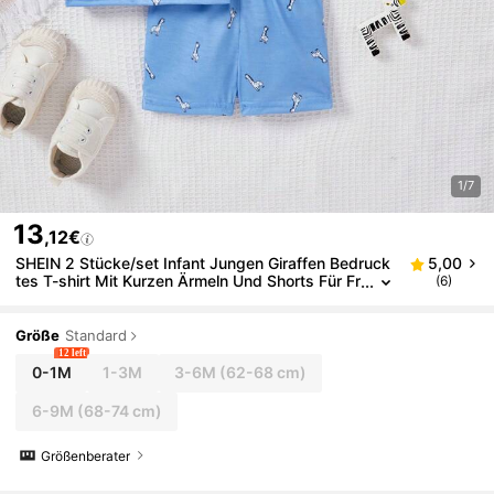
1/7
13
,12€
SHEIN 2 Stücke/set Infant Jungen Giraffen Bedruck
5,00
tes T-shirt Mit Kurzen Ärmeln Und Shorts Für Fr
(6)
ühling/sommer
Größe
Standard
12 left
0-1M
1-3M
3-6M
(62-68 cm)
6-9M
(68-74 cm)
Größenberater