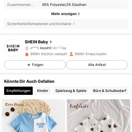
Zusammensetzung:
95% Polyester,5% Elasthan
Mehr anzeigen
Sicherheitsinformationen und Kontakte
743K Follower
4,92
SHEIN Baby
e***k
bezahlt
Vor 1 Tag
J***i
ist
Vor 1 Stunden
gefolgt
999K+ Kürzlich verkauft
999K+ Erneut kaufen
743K Follower
4,92
Folgen
Alle Artikel
743K Follower
4,92
Könnte Dir Auch Gefallen
Empfehlungen
Kinder
Spielzeug & Spiele
Büro & Schulbedarf
743K Follower
4,92
743K Follower
4,92