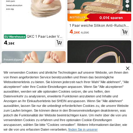
9
0,01€ sparen
1 Paar weiche Silikon Anti-Rutsch V
orfußkissen, komfortable stoßabsor
4
,24€
4,25€
bierende Pads zur Verhütung von F
QKC 1 Paar Leder Vorf
EU Warehouse
ußschmerzen und Abrieb, geeignet
uß Aufkleber für High Heels, weich
4
für High Heels, Ballerinas, Sandale
,38€
stoßabsorbierend, schweißabsorbie
n, Frühling/Sommer
rend und rutschfest für Sommer San
dalen, selbstklebende unsichtbare r
utschfeste Vorfuß Pads für Damen
High Heels Pumps, Schulsachen, St
iefel Zubehör für Damenschuhe, für
Outdoor, Sport, Reisen, Haushalt, B
Wir verwenden Cookies und ähnliche Technologien auf unserer Website, um Ihnen den
üro, Schule
von Ihnen angeforderten Service bereitzustellen und Ihnen das bestmögliche
Webseitenerlebnis zu bieten. Sie können jederzeit nach Ihrer Wahl "Alle ablehnen", "Alle
akzeptieren" oder Ihre Cookie-Einstellungen anpassen. Wenn Sie "Alle akzeptieren"
auswählen, werden wir alle optionalen Cookies setzen, die uns helfen, den
Datenverkehr zu analysieren, erweiterte Funktionen anzubieten und Inhalte und
Anzeigen an Ihr Einkaufserlebnis bei SHEIN anzupassen. Wenn Sie "Alle ablehnen"
auswählen, lassen Sie nur die unbedingt erforderlichen Cookies zu, die unsere Website
zum Laufen bringen. Sie können diese in den Browsereinstellungen deaktivieren, was
jedoch die Funktionalität der Website beeinträchtigen kann. Um mehr über die von uns
verwendeten Cookies zu erfahren und Ihre optionalen Cookie-Einstellungen
anzupassen, wählen Sie bitte "Cookies verwalten". Weitere Informationen darüber, wie
4 Stück/Packung transparente Silik
wir die von uns erfassten Daten verarbeiten,
finden Sie in unserer