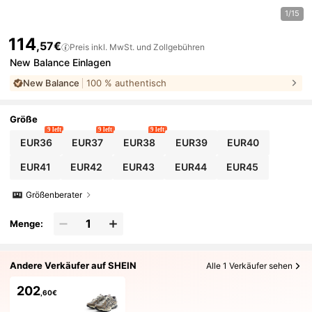
1/15
114
,57€
Preis inkl. MwSt. und Zollgebühren
New Balance Einlagen
New Balance
100 % authentisch
Größe
9 left
9 left
9 left
EUR36
EUR37
EUR38
EUR39
EUR40
EUR41
EUR42
EUR43
EUR44
EUR45
Größenberater
Menge:
Andere Verkäufer auf SHEIN
Alle 1 Verkäufer sehen
202
,60€