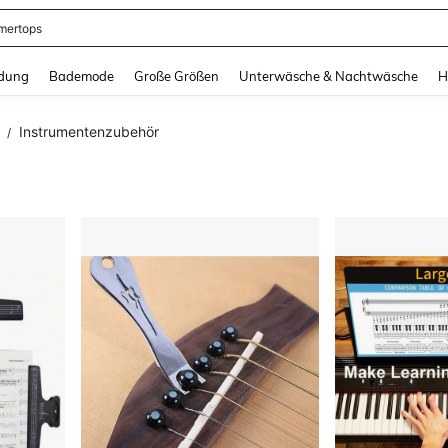
ertops
and down arrow keys to navigate search Zuletzt gesucht and Suche und Finde. Pr
dung
Bademode
Große Größen
Unterwäsche & Nachtwäsche
H
Instrumentenzubehör
/