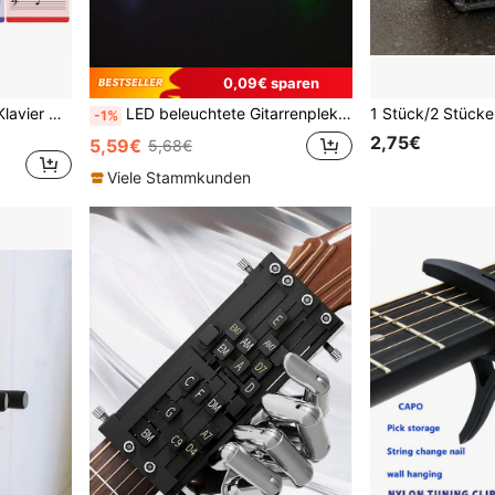
0,09€ sparen
Klavier Notenblatt Poster/Klavier Musiktheorie Poster + 54 Klavier Noten Lernkarten, einschließlich 2 Kreuz/B Karten, 1 Klavier Notenblatt Theorie Wissen Poster, unverzichtbare Werkzeuge für Klavier Anfänger und Klavierlehrer
LED beleuchtete Gitarrenplektren, Bass Gitarren Nachtleucht Plektren, in drei Farben erhältlich (Weiß/Grün/Lila), Gitarren LED, Gitarren Geschenke, Gitarren Zubehör Plektren, Rockmusik, Gitarren Capo, aufblasbares Gitarren
-1%
2,75€
5,59€
5,68€
Viele Stammkunden