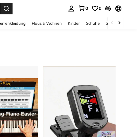
0
0
ess Enter to select.
errenkleidung
Haus & Wohnen
Kinder
Schuhe
Schmuck & Acces