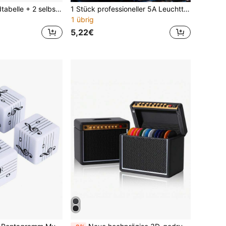
1 Gitarren-Akkordtabelle + 2 selbstklebende Gitarren-Griffbrett-Notensticker + 3 Gitarrenplektren (zufällige Farbe, 0,71 mm Dicke), beste Gitarren-Lernwerkzeuge für Anfänger
1 Stück professioneller 5A Leuchttrommelbesen, hochsichtbares fluoreszierendes Nylon-Spitzen-Design, Premium-Bühnenperformance-Trommelbesen, verstärkter Griff, ausgewogenes Gewicht, [Leuchtende Perkussions-Accessoire-Set], ideal für Live-Konzerte, Nachtauftritte, Bühnenshows, Bandproben, Musikfestivals, Schlagzeuger und professionelle Musiker
1 übrig
5,22€