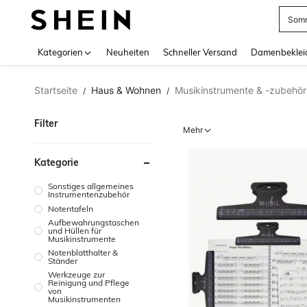
Somm
Use up 
Kategorien
Neuheiten
Schneller Versand
Damenbeklei
Startseite
Haus & Wohnen
Musikinstrumente & -zubehör
/
/
Filter
Mehr
Kategorie
Sonstiges allgemeines
Instrumentenzubehör
Notentafeln
Aufbewahrungstaschen
und Hüllen für
Musikinstrumente
Notenblatthalter &
Ständer
Werkzeuge zur
Reinigung und Pflege
von
Musikinstrumenten