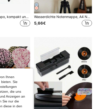
HOKE Gitarren Capo, kompakt und tragbar, aus ABS-Material mit guter Festigkeit und Abriebfestigkeit, Gitarren Akkordpresse, Musikinstrumente, Gitarre
Wasserdichte Notenmappe, A4 Notenmappe, wasserdicht, blendfrei, 100 Blatt Noten, geeignet für Klavier, Gitarre, Flöte und andere Instrumente, perfekt für Schüler, Interpreten, Bands, Chöre, Clubs und Künstler
5,66€
von Ihnen
 bieten. Sie
nstellungen
etzen, die uns
 und Anzeigen an
 Sie nur die
n diese in den