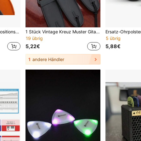
1/4-4/4 Violine Griffbrett Positionsaufkleber für Kinder & erwachsene Anfänger, zum Üben von Tonleitern, Tonhöhe, Fingersatz
1 Stück Vintage Kreuz Muster Gitarrenriemen, Akustikgitarre, E-Gitarre, Bass, Ukulele Zubehör, Geschenk Schultergurt für Musikinstrumente
19 übrig
5 übrig
5,22€
5,88€
1
andere Händler