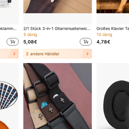
1/2 Stück einfarbige Notenklammern in Musiknotenform, aus hochflexiblem Metall mit integriertem Stanzverfahren, minimalistischer künstlerischer Instrumentenstil, rutschfester stabiler Halt für Notenblätter, geeignet für Klavier, Gitarre, Violine, Erhu, Auftritte und Musikunterricht
2/1 Stück 3-in-1 Gitarrensaitenwickler-Werkzeug aus Legierung, Saiten- und Wirbelabzieher, Steg-Pin-Entferner, langanhaltend Saitenabzieher für Akustik-/Folk-Gitarren
5 übrig
10 übrig
5,08€
4,78€
2
andere Händler