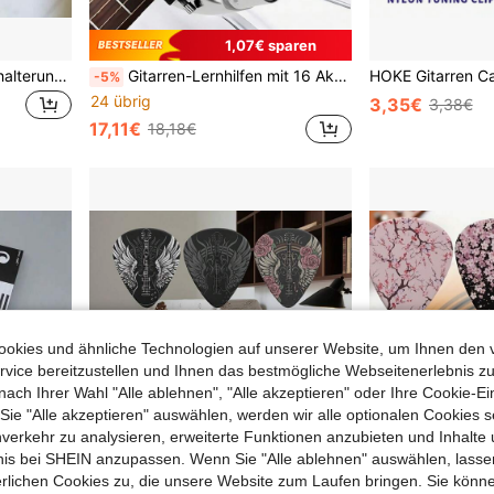
1,07€ sparen
Universelle Gitarren-Wandhalterung - Verstellbare Haken geeignet für E-Gitarre/Gitarre, Bass, Ukulele, Violine, Erhu | Platzsparende, dauerhafte Halterung für Zuhause/Studio-Lagerung, Instrumentenschutz
Gitarren-Lernhilfen mit 16 Akkorden, ergonomischer Stegauszieher | Grundlegende Gitarren-Wartungswerkzeuge für akustische und elektrische Gitarren, Bass und Ukulele
-5%
24 übrig
3,35€
3,38€
17,11€
18,18€
okies und ähnliche Technologien auf unserer Website, um Ihnen den 
vice bereitzustellen und Ihnen das bestmögliche Webseitenerlebnis zu
nach Ihrer Wahl "Alle ablehnen", "Alle akzeptieren" oder Ihre Cookie-Ei
e "Alle akzeptieren" auswählen, werden wir alle optionalen Cookies s
nverkehr zu analysieren, erweiterte Funktionen anzubieten und Inhalte
bnis bei SHEIN anzupassen. Wenn Sie "Alle ablehnen" auswählen, lassen
erlichen Cookies zu, die unsere Website zum Laufen bringen. Sie könne