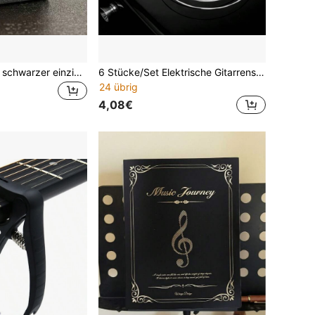
1 Stück/2 Stücke schwarzer einzigartiger 3D-gedruckter Mini-Gitarrenverstärker-Plektrenhalter, cooles Gitarrenzubehör, kompakte Plektrenaufbewahrung, Mini-Gitarrenverstärker-Plektrenhalter/Miwayer-Gitarrenplektrenhalter/großvolumiger tragbarer Verstärker-förmiger Gitarrenplektrenhalter mit 5 Fächern, geeignet für die Schulanfangszeit, Geschenk für Gitarren-Enthusiasten-Freunde (Plektren nicht enthalten)
6 Stücke/Set Elektrische Gitarrensaiten - Nickel beschichtet Hochkohlenstoffstahl - Legierung ummantelte Saiten - Premium Stahlkern - Geeignet für Anfänger, Saiten enthalten keine Nummerierung
24 übrig
4,08€