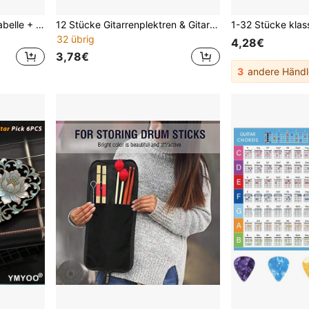
2 Stücke Klavier Akkord Tabelle + Musiktheorie Blatt, Klavier Tastatur und Noten Korrespondenz Tabelle, Klavier Musiktheorie Wissen, Häufige Klavier Akkord Tabelle, Geeignet für Klavier/Keyboard Anfänger Lernen und Klavierlehrer, Doppelseitig laminiert, langanhaltend
12 Stücke Gitarrenplektren & Gitarrenplektrenhalter, geeignet für Akustikgitarre, E-Gitarre, Bass, Ukulele, Gitarrenzubehör Box mit 2 Plektrenhaltern und 10 Plektren
32 übrig
4,28€
3,78€
3
andere Händl