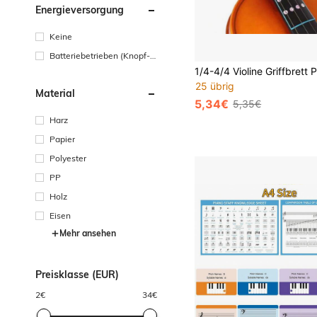
Energieversorgung
Keine
Batteriebetrieben (Knopf-/
Münzzellenbatterie)
25 übrig
Material
5,34€
5,35€
Harz
Papier
Polyester
PP
Holz
Eisen
Mehr ansehen
Preisklasse (EUR)
2
€
34
€