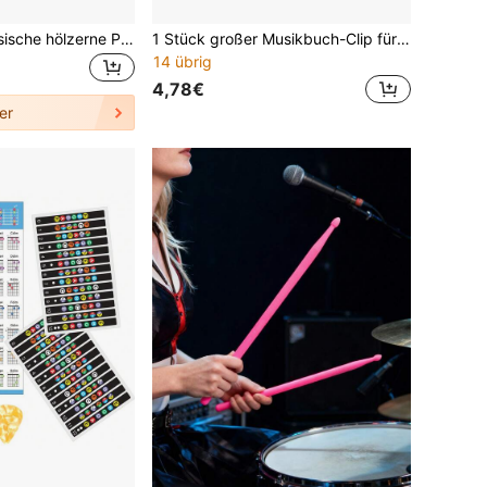
1-32 Stücke klassische hölzerne Perkussionsinstrumente, 8-Zoll Rhythmus-Sticks aus natürlichem Hartholz, Musikinstrumente, Musikinstrumente, Otamatone, Silikon-Fingerhüllen, Klapperstäbe
1 Stück großer Musikbuch-Clip für Klavier, Gitarre und Violine, hält Notenblätter sicher für einfaches Lesen, Schulbedarf, Tagebuchzubehör, Schulanfangszubehör, Schulstationerei, Weihnachtsgeschenk
14 übrig
4,78€
er