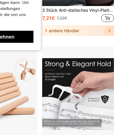
htigen kann. Um
nstellungen
Kirschblüten Gitarrenplektren Set - 6 Stücke, geeignet für männliche und weibliche Spieler, glatte Kanten, passend für Akustikgitarre, E-Gitarre, Ukulele und Bassgitarre, Musikliebhaber Geschenk, mit Aufbewahrungsbox
3 Stück Anti-statisches Vinyl-Plattenreinigungs-Set mit Plüschschwammbürste, Tonabnehmerreiniger, kleiner Bürste, Mehrzweck für Plattenreinigung, Brettspiele, Modellbau, Weihnachtsstrumpf-Füllungen, Urlaubsgeschenkideen, Must-Haves
ir die von uns
7,21€
7,22€
1
andere Händler
lehnen