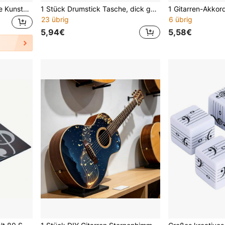
6er Set 2D flach bedruckte Kunstperlen Perlmutt-Effekt Lotus-Ranke Gitarren-Plektren, langanhaltend Dreieck-Plektren kompatibel mit Akustik- und E-Gitarren, geeignet für tägliches Üben und Live-Auftritte, mit Aufbewahrungsbox, ideales Geschenk für Liebhaber des chinesischen Stils
1 Stück Drumstick Tasche, dick gepolstert um 4 Paar Drumsticks zu halten, verschiedene Farboptionen, tragbares Rucksack-Design, perfektes Instrumenten-Zubehör Geschenk
23 übrig
6 übrig
5,94€
5,58€