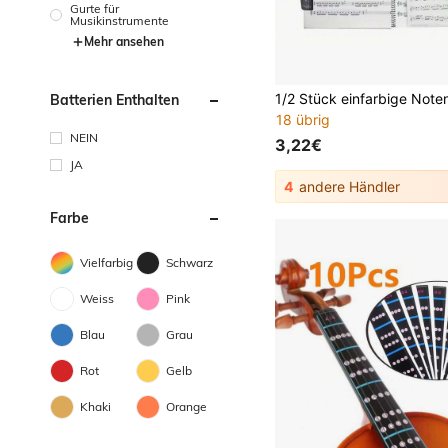
Gurte für
Musikinstrumente
Mehr ansehen
Batterien Enthalten
18 übrig
NEIN
3,22€
JA
4
andere Händler
Farbe
Vielfarbig
Schwarz
Weiss
Pink
Blau
Grau
Rot
Gelb
Khaki
Orange