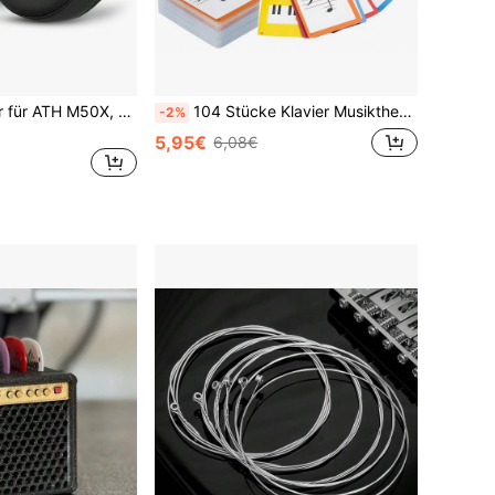
Ersatz-Ohrpolster für ATH M50X, M50BT, Arctis, Pro Wireless & Stealth 600, Cloud, AKG und weitere Kopfhörer, Memory-Schaum-Ohrkissen, schwarze ovale Form
104 Stücke Klavier Musiktheorie Lernkarten Set, Klavier Notenkarten, Klavier & Keyboard Musiktheorie Lernkarten, Musiktheorie Lernkarten, bestehend aus 76 Stücke Musiktheorie Karten und 28 Stücke Notenkarten, geeignet für Klavierunterricht und Anfänger, hilft Ihnen dabei, die Musiktheorie schnell zu erlernen
-2%
5,95€
6,08€