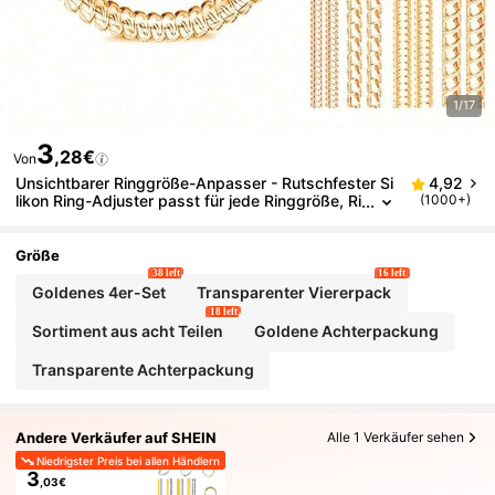
1/17
3
,28€
Von
Unsichtbarer Ringgröße-Anpasser - Rutschfester Si
4,92
likon Ring-Adjuster passt für jede Ringgröße, Ri
(1000+)
ngschützer für zu weite Ringe
Größe
38 left
16 left
Goldenes 4er-Set
Transparenter Viererpack
18 left
Sortiment aus acht Teilen
Goldene Achterpackung
Transparente Achterpackung
Andere Verkäufer auf SHEIN
Alle 1 Verkäufer sehen
Niedrigster Preis bei allen Händlern
3
,03€