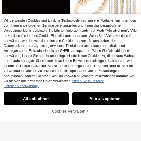
Wir verwenden Cookies und ähnliche Technologien auf unserer Website, um Ihnen den
von Ihnen angeforderten Service bereitzustellen und Ihnen das bestmögliche
Webseitenerlebnis zu bieten. Sie können jederzeit nach Ihrer Wahl "Alle ablehnen", "Alle
akzeptieren" oder Ihre Cookie-Einstellungen anpassen. Wenn Sie "Alle akzeptieren"
auswählen, werden wir alle optionalen Cookies setzen, die uns helfen, den
Datenverkehr zu analysieren, erweiterte Funktionen anzubieten und Inhalte und
Anzeigen an Ihr Einkaufserlebnis bei SHEIN anzupassen. Wenn Sie "Alle ablehnen"
auswählen, lassen Sie nur die unbedingt erforderlichen Cookies zu, die unsere Website
zum Laufen bringen. Sie können diese in den Browsereinstellungen deaktivieren, was
jedoch die Funktionalität der Website beeinträchtigen kann. Um mehr über die von uns
4/8/16 Stücke verstellbare Ringgrö
verwendeten Cookies zu erfahren und Ihre optionalen Cookie-Einstellungen
ßen-Anpasser/Adapter Ring-Anpas
2
anzupassen, wählen Sie bitte "Cookies verwalten". Weitere Informationen darüber, wie
,67€
ser Zubehör, verstellbare unsichtbar
wir die von uns erfassten Daten verarbeiten,
finden Sie in unserer
e Gummipolster, unsichtbare Ringgr
Datenschutzerklärung.
ößen-Anpasser geeignet für Hochz
eit/Veranstaltung temporäre und da
4 Stück/8 Stück - 4 verschiedene
uerhafte Verwendung geeignet für a
Modelle aus klarem Kunststoff Unsi
3
Alle ablehnen
Alle akzeptieren
,18€
lle Arten von Ringen
chtbare Ringgrößen Versteller, Spira
lring Größenanpassungs Feder
Cookies verwalten
ZUM WARENKORB HINZUFÜGEN