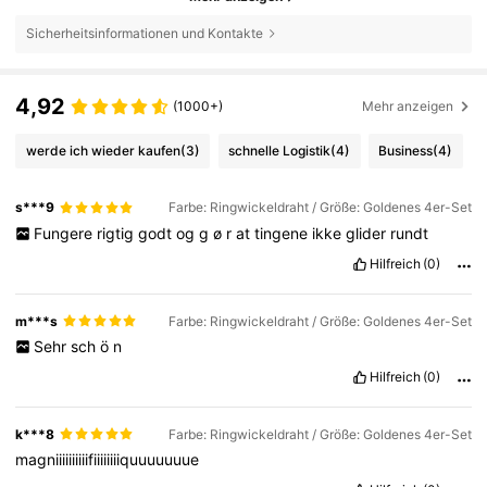
Sicherheitsinformationen und Kontakte
4,92
(1000+)
Mehr anzeigen
werde ich wieder kaufen
(3)
schnelle Logistik
(4)
Business
(4)
s***9
Farbe: Ringwickeldraht / Größe: Goldenes 4er-Set
Fungere
rigtig
godt
og
g
ø
r
at
tingene
ikke
glider
rundt
Hilfreich
(0)
m***s
Farbe: Ringwickeldraht / Größe: Goldenes 4er-Set
Sehr
sch
ö
n
Hilfreich
(0)
k***8
Farbe: Ringwickeldraht / Größe: Goldenes 4er-Set
magniiiiiiiiiifiiiiiiiiquuuuuuue