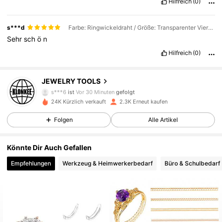
Hilfreich
(0)
s***d
Farbe: Ringwickeldraht / Größe: Transparenter Viererpack
Sehr
sch
ö
n
Hilfreich
(0)
1.3K Follower
4,80
JEWELRY TOOLS
s***6
ist
Vor 30 Minuten
gefolgt
24K Kürzlich verkauft
2.3K Erneut kaufen
1.3K Follower
4,80
Folgen
Alle Artikel
1.3K Follower
4,80
Könnte Dir Auch Gefallen
Empfehlungen
Werkzeug & Heimwerkerbedarf
Büro & Schulbedarf
1.3K Follower
4,80
1.3K Follower
4,80