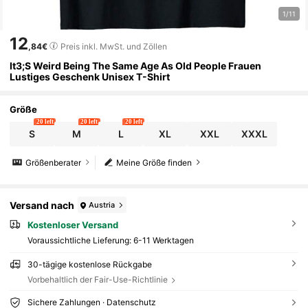
1/11
12
,84€
Preis inkl. MwSt. und Zöllen
It3;S Weird Being The Same Age As Old People Frauen
Lustiges Geschenk Unisex T-Shirt
Größe
20 left
20 left
20 left
S
M
L
XL
XXL
XXXL
Größenberater
Meine Größe finden
Versand nach
Austria
Kostenloser Versand
Voraussichtliche Lieferung:
6-11 Werktagen
30-tägige kostenlose Rückgabe
Vorbehaltlich der Fair-Use-Richtlinie
Sichere Zahlungen · Datenschutz