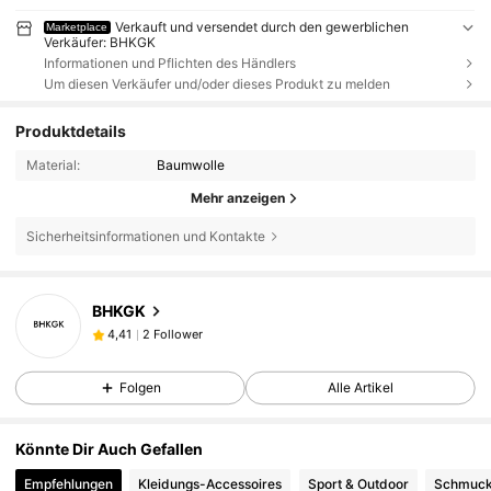
Verkauft und versendet durch den gewerblichen
Marketplace
Verkäufer: BHKGK
Informationen und Pflichten des Händlers
Um diesen Verkäufer und/oder dieses Produkt zu melden
Produktdetails
Material:
Baumwolle
Mehr anzeigen
Sicherheitsinformationen und Kontakte
2 Follower
4,41
BHKGK
2 Follower
4,41
m***y
ist
Vor 1 Tag
gefolgt
2 Follower
4,41
Folgen
Alle Artikel
Könnte Dir Auch Gefallen
Empfehlungen
Kleidungs-Accessoires
Sport & Outdoor
Schmuck