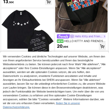
13
,50€
age Baumwoll-T-Shirts Hip-Hop Ku
rzarm-T-Shirt Streetwear
Hello Kitty and Friends
HELLO KITTY AND FRIENDS |
NEW
SHEIN Herren Sommer Lässig Carto
20
,99€
on Muster T-Shirt
Wir verwenden Cookies und ähnliche Technologien auf unserer Website, um Ihnen den
von Ihnen angeforderten Service bereitzustellen und Ihnen das bestmögliche
T-Shirt aus Rapper Quevedos neue
Webseitenerlebnis zu bieten. Sie können jederzeit nach Ihrer Wahl "Alle ablehnen", "Alle
m Album 'El Baifo' 2026, Urban Fas
akzeptieren" oder Ihre Cookie-Einstellungen anpassen. Wenn Sie "Alle akzeptieren"
13
,60€
hion, Sommertrend, Unisex Casual
auswählen, werden wir alle optionalen Cookies setzen, die uns helfen, den
T-Shirt 100% Baumwolle
Datenverkehr zu analysieren, erweiterte Funktionen anzubieten und Inhalte und
Anzeigen an Ihr Einkaufserlebnis bei SHEIN anzupassen. Wenn Sie "Alle ablehnen"
auswählen, lassen Sie nur die unbedingt erforderlichen Cookies zu, die unsere Website
zum Laufen bringen. Sie können diese in den Browsereinstellungen deaktivieren, was
jedoch die Funktionalität der Website beeinträchtigen kann. Um mehr über die von uns
verwendeten Cookies zu erfahren und Ihre optionalen Cookie-Einstellungen
anzupassen, wählen Sie bitte "Cookies verwalten". Weitere Informationen darüber, wie
wir die von uns erfassten Daten verarbeiten,
finden Sie in unserer
Datenschutzerklärung.