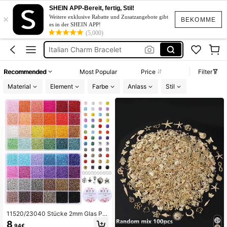
Perlen
SHEIN APP-Bereit, fertig, Stil!
×
Perlen Set
Weitere exklusive Rabatte und Zusatzangebote gibt
BEKOMME
es in der SHEIN APP!
Italian Charm Bracelet
(5,000)
Perlen Zum Auffädeln
Perlen Für Armbänder
Recommended
Most Popular
Price
Filter
Perlen
Material
Element
Farbe
Anlass
Stil
11520/23040 Stücke 2mm Glas Per
len für Armbandherstellung, 48 Farb
8
,94€