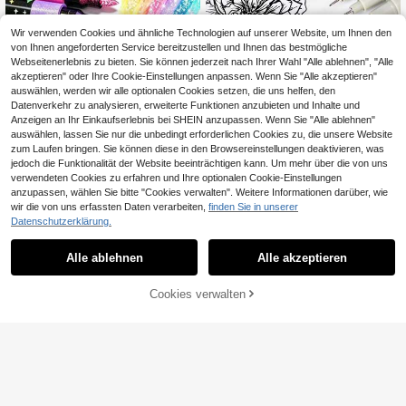
hule und Büro, Schulanfang
Wir verwenden Cookies und ähnliche Technologien auf unserer Website, um Ihnen den
von Ihnen angeforderten Service bereitzustellen und Ihnen das bestmögliche
Webseitenerlebnis zu bieten. Sie können jederzeit nach Ihrer Wahl "Alle ablehnen", "Alle
akzeptieren" oder Ihre Cookie-Einstellungen anpassen. Wenn Sie "Alle akzeptieren"
auswählen, werden wir alle optionalen Cookies setzen, die uns helfen, den
12er Set wasserfeste Tinte Stifte mi
Datenverkehr zu analysieren, erweiterte Funktionen anzubieten und Inhalte und
t feiner Spitze - Schwarz, verschie
7
,15€
dene Stiftgrößen, geeignet für detail
Anzeigen an Ihr Einkaufserlebnis bei SHEIN anzupassen. Wenn Sie "Alle ablehnen"
liertes Skizzieren, Journaling, Umris
auswählen, lassen Sie nur die unbedingt erforderlichen Cookies zu, die unsere Website
szeichnen und Cartoon-Animation,
zum Laufen bringen. Sie können diese in den Browsereinstellungen deaktivieren, was
glatte Blumen- und Präzisionskuns
jedoch die Funktionalität der Website beeinträchtigen kann. Um mehr über die von uns
t, Schulanfang
verwendeten Cookies zu erfahren und Ihre optionalen Cookie-Einstellungen
anzupassen, wählen Sie bitte "Cookies verwalten". Weitere Informationen darüber, wie
wir die von uns erfassten Daten verarbeiten,
finden Sie in unserer
Datenschutzerklärung.
48 Farben Doppelspitze Glitzer bun
te Malstifte mit schnelltrocknender
#4 Bestseller
in 1,0 mm Stifte & Minen
Alle ablehnen
Alle akzeptieren
Tinte - Feinspitze, bunte Glitzermar
5
ker, geeignet für Scrapbooking, Kart
,62€
5,64€
enherstellung, Journaling, 24 Farbe
Cookies verwalten
ZUM WARENKORB HINZUFÜGEN
n/48 Farben Doppelspitze Aquarells
tifte - Glitzermarker Set, geeignet f
ür Schule, Klassenzimmerbedarf Sc
hüler Schreibwaren, Schulbedarf, K
ünstler und Zubehör, geeignet zum
Ausmalen, Malen, Süßigkeiten Plan
er Marker, Journaling, Partys, Hoch
0,02€ sparen
zeiten, Weihnachten, Muttertag, Zu
hause, Schule, Schüler, Halloween