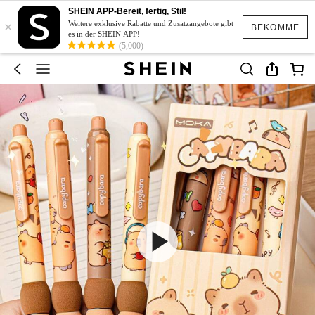
SHEIN APP-Bereit, fertig, Stil!
×
Weitere exklusive Rabatte und Zusatzangebote gibt
BEKOMME
es in der SHEIN APP!
(5,000)