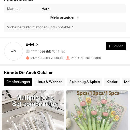
Material:
Harz
Mehr anzeigen
Sicherheitsinformationen und Kontakte
67 Follower
4,91
X-M
Folgen
1***r
bezahlt
Vor 1 Tag
m***7
ist
Vor 1 Tag
gefolgt
67 Follower
4,91
2K+ Kürzlich verkauft
500+ Erneut kaufen
67 Follower
4,91
Könnte Dir Auch Gefallen
Empfehlungen
Haus & Wohnen
Spielzeug & Spiele
Kinder
Mob
67 Follower
4,91
67 Follower
4,91
67 Follower
4,91
67 Follower
4,91