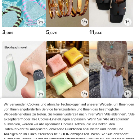
3
5
11
,08€
,07€
,84€
2
2
12
Wir verwenden Cookies und ähnliche Technologien auf unserer Website, um Ihnen den
,88€
,88€
,86€
12,99€
-1%
von Ihnen angeforderten Service bereitzustellen und Ihnen das bestmögliche
Webseitenerlebnis zu bieten. Sie können jederzeit nach Ihrer Wahl "Alle ablehnen", "Alle
akzeptieren" oder Ihre Cookie-Einstellungen anpassen. Wenn Sie "Alle akzeptieren"
auswählen, werden wir alle optionalen Cookies setzen, die uns helfen, den
Datenverkehr zu analysieren, erweiterte Funktionen anzubieten und Inhalte und
Anzeigen an Ihr Einkaufserlebnis bei SHEIN anzupassen. Wenn Sie "Alle ablehnen"