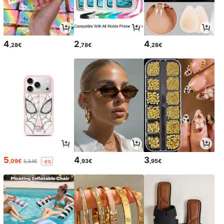
4
2
4
,28€
,78€
,28€
5
4
3
,09€
,93€
,95€
5,54€
-8%