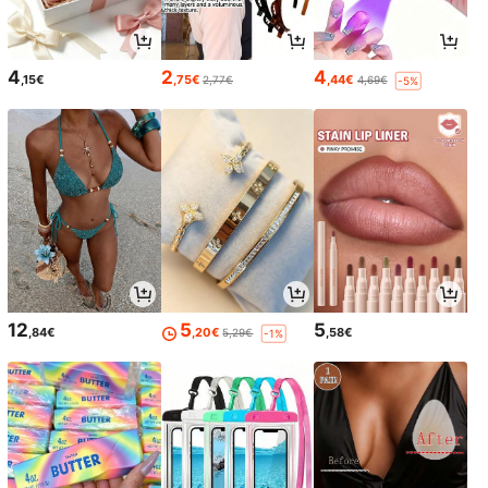
4
2
4
,15€
,75€
,44€
2,77€
4,69€
-5%
12
5
5
,84€
,20€
,58€
5,29€
-1%