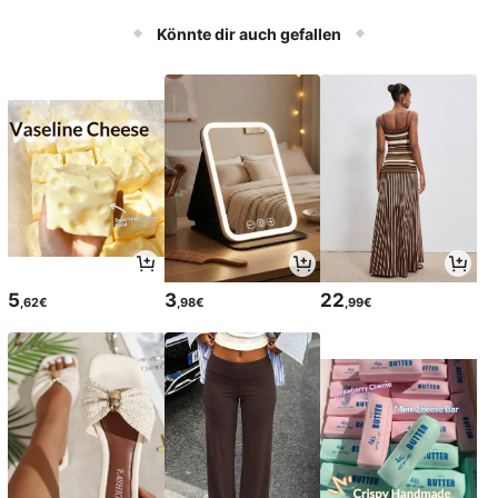
üllung verschiedener Bedürfnisse, tr
hältlich um unterschiedliche Bedürf
agbar faltbar, einfache Lagerung, sc
nisse zu erfüllen, tragbar & faltbar, s
Könnte dir auch gefallen
hnelle Aufblasung, zeitsparend und
chnelle Aufblähung, multifunktional
mühelos, multifunktionales Design,
es Design, vielseitige Verwendung
vielseitiger Spielstil
5
3
22
,62€
,98€
,99€