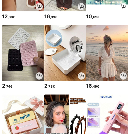
12
16
10
,38€
,99€
,69€
2
2
16
,74€
,78€
,49€