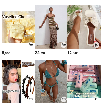
5
22
12
,62€
,99€
,38€