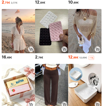
2
12
10
,75€
,84€
,69€
2,77€
16
2
12
,49€
,74€
,86€
12,99€
-1%