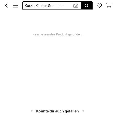
Bikini
Kleid Baumwolle
Kurze Hose Männer
Sitzsack Mit Füllung Kind
Kein passendes Produkt gefunden.
Könnte dir auch gefallen