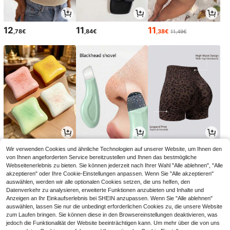
12
11
11
,78€
,84€
,38€
11,49€
2
2
12
Wir verwenden Cookies und ähnliche Technologien auf unserer Website, um Ihnen den
,88€
,88€
,81€
von Ihnen angeforderten Service bereitzustellen und Ihnen das bestmögliche
Webseitenerlebnis zu bieten. Sie können jederzeit nach Ihrer Wahl "Alle ablehnen", "Alle
akzeptieren" oder Ihre Cookie-Einstellungen anpassen. Wenn Sie "Alle akzeptieren"
auswählen, werden wir alle optionalen Cookies setzen, die uns helfen, den
Datenverkehr zu analysieren, erweiterte Funktionen anzubieten und Inhalte und
Anzeigen an Ihr Einkaufserlebnis bei SHEIN anzupassen. Wenn Sie "Alle ablehnen"
auswählen, lassen Sie nur die unbedingt erforderlichen Cookies zu, die unsere Website
zum Laufen bringen. Sie können diese in den Browsereinstellungen deaktivieren, was
jedoch die Funktionalität der Website beeinträchtigen kann. Um mehr über die von uns