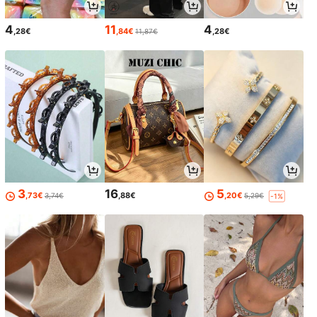
4
11
4
,28€
,84€
,28€
11,87€
3
16
5
,73€
,88€
,20€
3,74€
5,29€
-1%