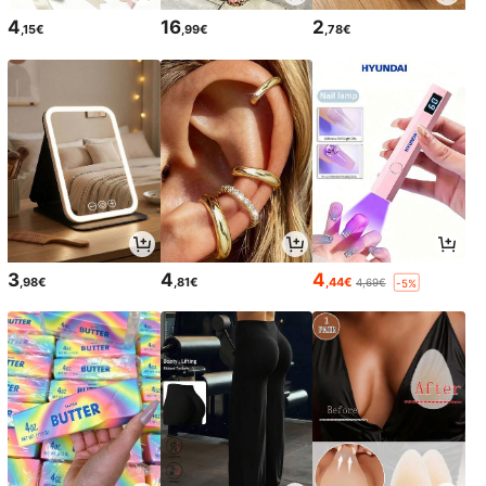
4
16
2
,15€
,99€
,78€
3
4
4
,98€
,81€
,44€
4,69€
-5%