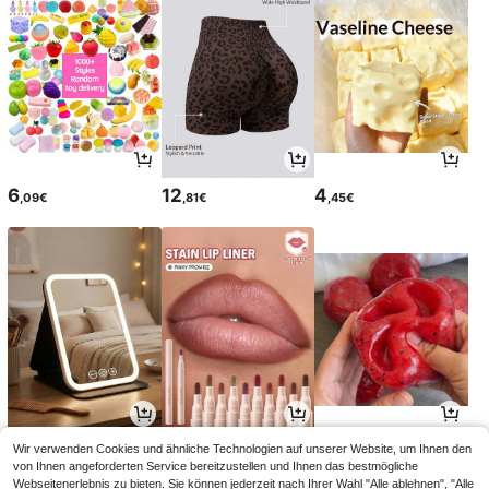
6
12
4
,09€
,81€
,45€
3
5
6
Wir verwenden Cookies und ähnliche Technologien auf unserer Website, um Ihnen den
,98€
,58€
,81€
von Ihnen angeforderten Service bereitzustellen und Ihnen das bestmögliche
Webseitenerlebnis zu bieten. Sie können jederzeit nach Ihrer Wahl "Alle ablehnen", "Alle