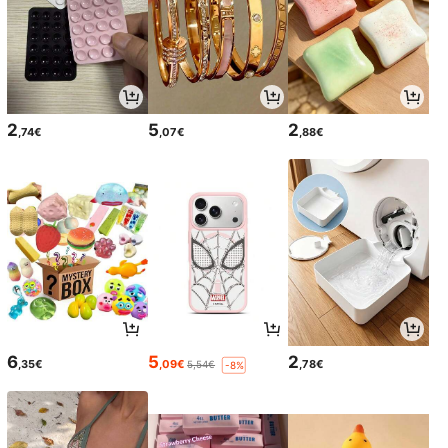
2
5
2
,74€
,07€
,88€
6
5
2
,35€
,09€
,78€
5,54€
-8%