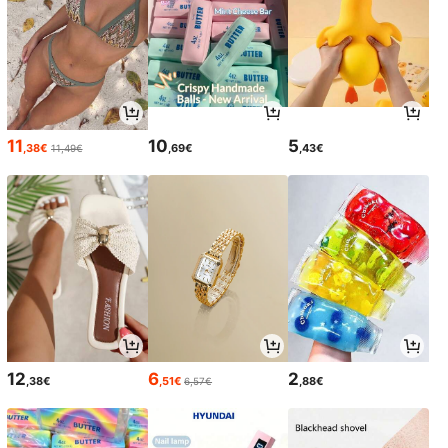
11
10
5
,38€
,69€
,43€
11,49€
12
6
2
,38€
,51€
,88€
6,57€