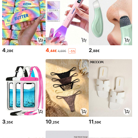
4
4
2
,28€
,44€
,88€
4,69€
-5%
3
10
11
,35€
,25€
,59€