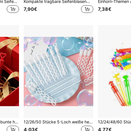
10/20/36 Stücke bunte Mini Seifenblasen Stäbe, transparente Seifenblasen Blasstäbe, Outdoor Freunde Treffen Party Zubehör, kleine Geschenke (zufälliger Stil & Farbe)
Kompakte tragbare Seifenblasenmaschine, vollautomatisch, Handsfree, Einknopfbedienung, einfach für Kinder zu benutzen, schwarz & weiß, Geschenk für Jungen & Mädchen (Batterien und Seifenblasenflüssigkeit nicht enthalten)
7,90€
7,38€
6/12/24/36/48/60 Stücke bunte herzförmige Kunststoff-Seifenblasenstäbe (leere Flaschen), Mini-Seifenflaschen für Geburtstagsfeiern, Hochzeitsdekoration
12/26/50 Stücke 5-Loch weiße herzförmige Seifenblasen-Stäbe, ohne Flüssigkeit, Partyartikel geeignet für Feiertage und Veranstaltungen
4,03€
4,77€