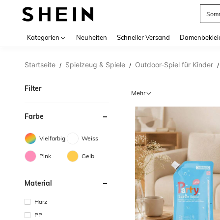
Somm
Use up 
Kategorien
Neuheiten
Schneller Versand
Damenbeklei
Startseite
Spielzeug & Spiele
Outdoor-Spiel für Kinder
/
/
/
Filter
Mehr
Farbe
Vielfarbig
Weiss
Pink
Gelb
Material
Harz
PP