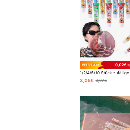
0,02€ s
3,05€
3,07€