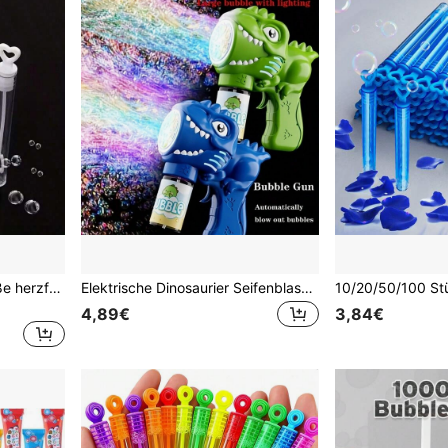
10/20 Stück Premium weiße herzförmige Mini-Seifenblasenstäbe, flüssigkeitsfreie Seifenblasen-Spielzeuge, geeignet für Jahrestag, Feier, Poolparty, Familientreffen, Hochzeit, Partygeschenke, Geburtstag, verschiedene Feiertagspartys, Outdoor-Aktivitäten, hochwertig und langanhaltend
Elektrische Dinosaurier Seifenblasenpistole - Outdoor Hochzeitsparty Spielzeug Automatischer Seifenblasenwerfer, kreatives Cartoon Licht Geburtstaggeschenk, tragbar und einfach zu bedienen, batteriebetrieben (Seifenblasenflüssigkeit nicht enthalten)
4,89€
3,84€