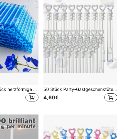
10/20/50/100 Stück herzförmige Reagenzglas (leer) Seifenblasen Stäbe, Hochzeit/Party Dekoration, tragbare Reagenzglas Spielzeuge
50 Stück Party-Gastgeschenktüten mit Mini-Seifenblasenmaschine, kleine Seifenblasen-Gastgeschenktüten für Hochzeiten, Kindergeburtstage, Füllungen, Hochzeitsgeschenke, Spielzeug 10,5 x 1 cm (leere Seifenblasenröhren)
4,60€