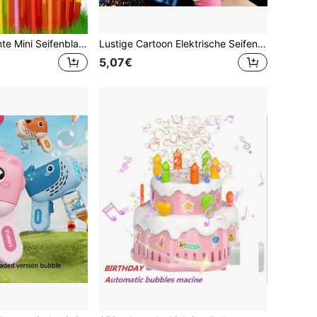
12/24 Stücke bunte Mini Seifenblasen-Stäbe, transparente Seifenblasen-Blasen für Outdoor, Treffen mit Freunden, Partyzubehör, kleine Geschenke (zufälliger Stil & Farbe) (leere Flasche, keine Seifenlösung)
Lustige Cartoon Elektrische Seifenblasenmaschine, 3 Farben erhältlich: Pink, Blau, Grün, vollautomatisch kontinuierliches Seifenblasen blasen, tragbar und einfach zu verstauen, kein Auslaufen, geeignet für Park, Party, Feiertagsüberraschung, Unisex Spielzeug, toll für Sommercamp, Innen- und Außenbereich
5,07€