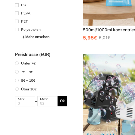
PS
PEVA
PET
Polyethylen
Mehr ansehen
5,95€
6,01€
Preisklasse (EUR)
Unter 7€
7€ – 9€
9€ – 10€
Über 10€
Min:
Max:
Ok