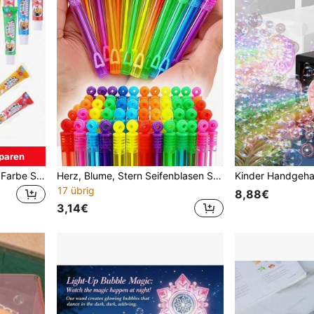
paren
1/2/4/5/10 Stück zufällige Farbe Seifenblasen, Spaß am Seifenblasen pusten - geeignet für Geburtstagsfeiern, Spielrequisiten, Outdoor-Spielzeug, Partytüten-Füllungen, Partybegünstigungen für Kinder, Partyspiele, Outdoor
Herz, Blume, Stern Seifenblasen Stäbe - Mehrfarbig & Design (Herz, Blume, Stern) - Plastik Seifenblasen Blasen, ideal für Kindergeburtstage, Baby-Partys, Geschenke für Jungen & Mädchen - ohne Flüssigkeit, leere Flasche
17 übrig
8,88€
3,14€