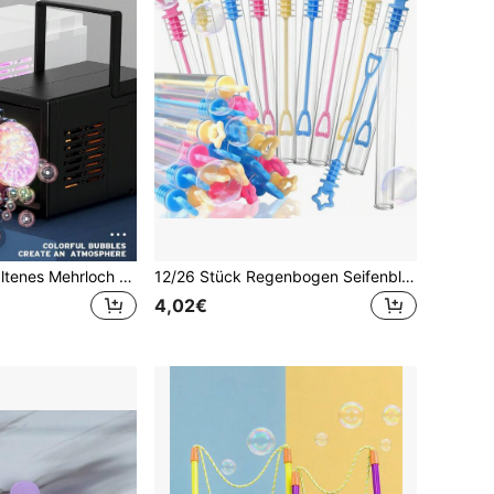
Kinder Handgehaltenes Mehrloch Vollautomatisch Seifenblasen Spielzeug Elektrisch Rechteckig Tragbar Seifenblasenmaschine Spaß Outdoor Tragbar Seifenblasen Blasenspielzeug Geschenk (Batterie und Seifenlösung nicht enthalten)
12/26 Stück Regenbogen Seifenblasen Stäbe - ideal für Hochzeiten, Brautduschen, Abschlussfeiern usw. - batteriefrei, federfrei als Partyfavors
4,02€