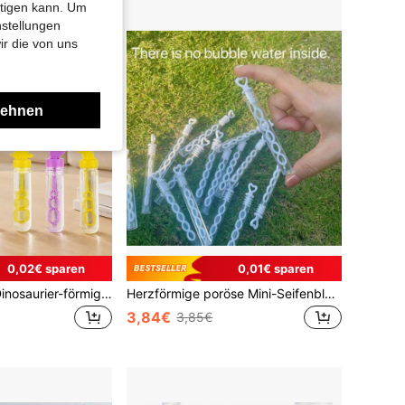
htigen kann. Um
nstellungen
ir die von uns
lehnen
0,02€ sparen
0,01€ sparen
6/12/24 Stücke Dinosaurier-förmige Seifenblasen-Stäbe (keine Flüssigkeit erforderlich), Ozean-Themen Party Zubehör, Schüler Klassenzimmer Belohnungen, Geburtstag, Weihnachten, Abschluss, Valentinstag, Hochzeitsdekoration, Feiertags-Geschenke
Herzförmige poröse Mini-Seifenblasen-Stäbe, Hochzeits-Liebes-Seifenblasen-Stäbe, Party-Favors & Geschenke, geeignet für Hochzeiten, Partys und Feiern (Seifenblasenflüssigkeit nicht enthalten)
3,84€
3,85€