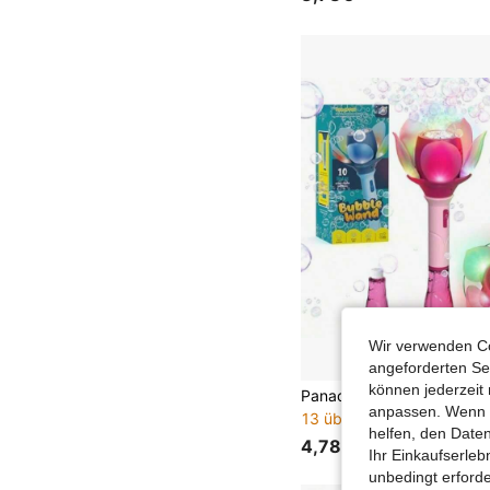
Wir verwenden Co
angeforderten Ser
können jederzeit 
anpassen. Wenn Si
13 übrig
helfen, den Date
4,78€
Ihr Einkaufserle
unbedingt erford