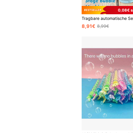
0,08€ s
8,91€
8,99€