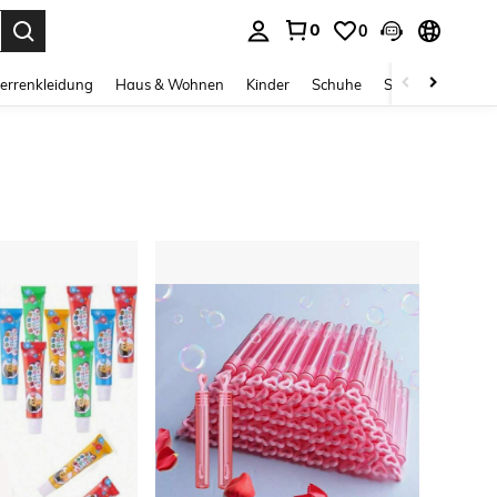
0
0
ess Enter to select.
errenkleidung
Haus & Wohnen
Kinder
Schuhe
Schmuck & Acces