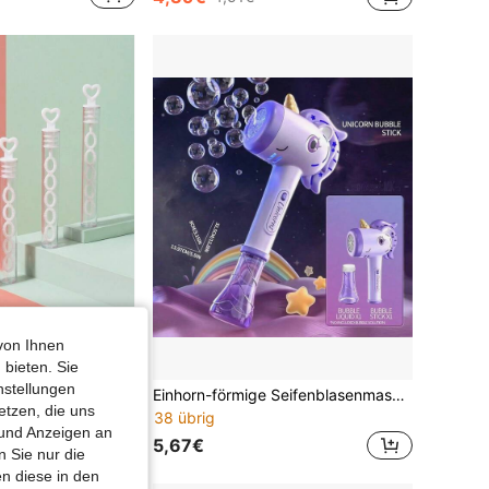
von Ihnen
 bieten. Sie
nstellungen
12/26/50 Stücke 5-Loch weiße herzförmige Seifenblasen-Stäbe, ohne Flüssigkeit, Partyartikel geeignet für Feiertage und Veranstaltungen
Einhorn-förmige Seifenblasenmaschine mit LED-Farblichteffekten, automatische Seifenblasenmaschine mit One-Touch-Ausstoß, Outdoor-Spielzeug, traumhafter Seifenblasenstab für Mädchen, perfektes Weihnachts-, Geburtstags- und Feiertagsgeschenk
etzen, die uns
38 übrig
 und Anzeigen an
5,67€
 Sie nur die
n diese in den