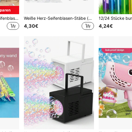
paren
Tragbare automatische Seifenblasenmaschine, Mini Handseifenblasenmaschine Spielzeug für den Außenbereich, Sommer, Partys, Hochzeitsdekoration (ohne Batterie, ohne Seifenblasenlösung)
Weiße Herz-Seifenblasen-Stäbe (ohne Flüssigkeit), Partyzubehör, geeignet für Hochzeiten, Geburtstage, Zusammenkünfte, Partyfavors, Geschenksets
4,30€
4,24€