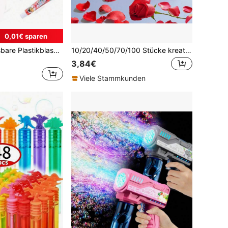
0,01€ sparen
4-farbige aufblasbare Plastikblasen, elastische Outdoor-Blasenbälle, mit Strohhalmen aufblasen, Outdoor-Spielblasen, Piñata-Füllgeschenke (zufällige Farbe Strohhalme enthalten)
10/20/40/50/70/100 Stücke kreative herzförmige Seifenblasen-Wands (leere Flaschen), Hochzeit/Party Dekoration Seifenblasen-Röhren
3,84€
Viele Stammkunden