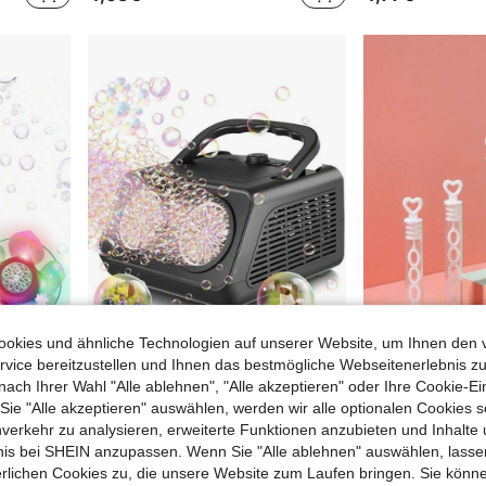
okies und ähnliche Technologien auf unserer Website, um Ihnen den 
vice bereitzustellen und Ihnen das bestmögliche Webseitenerlebnis zu
nach Ihrer Wahl "Alle ablehnen", "Alle akzeptieren" oder Ihre Cookie-Ei
Panacare Blumen Seifenblasen Wand, Elektronische Seifenblasenmaschine für Kinder mit Seifenblasenflüssigkeit/wiederaufladbarem Akku/Licht, 10.000+ Seifenblasen Outdoor Spielzeug, Geschenk für Kinder/Geburtstag/Party/Hochzeit
Sommerlicher Spielzeug-Zauber-Seifenblasenmaschine für den Außenbereich, Bühnen-Seifenblasenmaschine, Dual-Luftauslass 2.000+ Blasen pro Minute, tragbar, ideale Wahl für Partys zur Stimmungsverbesserung, bestes Festival-Geschenk
e "Alle akzeptieren" auswählen, werden wir alle optionalen Cookies s
22 übrig
3,93€
nverkehr zu analysieren, erweiterte Funktionen anzubieten und Inhalte
4,98€
bnis bei SHEIN anzupassen. Wenn Sie "Alle ablehnen" auswählen, lassen
erlichen Cookies zu, die unsere Website zum Laufen bringen. Sie könne