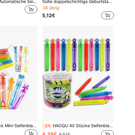
Einhorn-Themen Automatische Seifenblasenmaschine - Handgehaltenes Seifenblasen-Spielzeug, geeignet für Hochzeiten Outdoor, Partys, Strandspielzeug, Ostergeschenke, Weihnachtsgeschenke und Geburtstagsgeschenke, die sowohl von Männern als auch Frauen geliebt werden (Seifenblasenflüssigkeit und Batterien nicht enthalten)
Süße doppelschichtige Geburtstagstorten-Seifenblasenmaschine, farbenfrohe Kerzen-Dekoration, automatischer Seifenblasenmacher mit Musik, 3+ Jahre Unisex Seifenblasenbläser, Geburtstags- und Feiertagsgeschenk, Eltern-Kind-Interaktion Outdoor-Spielzeug
38 übrig
5,12€
12/24/48/60 Stück Mini-Seifenblasenstäbe, Seifenblasenflaschen in Form von Meereskreaturen, Mini-Reagenzgläser (Seifenblasenflüssigkeit nicht enthalten), Party-Unterhaltungswerkzeug, geeignet zum Schaffen von Atmosphäre bei Hochzeiten, Feiern, Jubiläen, Partys, Geburtstagsgeschenken/Abschlussfeiern/Einschulungszeremonien. Interaktive Seifenblasen-Spielzeuge für Kinder, für Kinder
HAOQU 40 Stücke Seifenblasen-Stäbe für Kinder, lustige Gartenspielsachen, Füllmaterial für Geburtstagsfeiern, Geschenke für Jungen & Mädchen ab 3 Jahren, Mehrfarbig
-2%
4,39€
4,51€