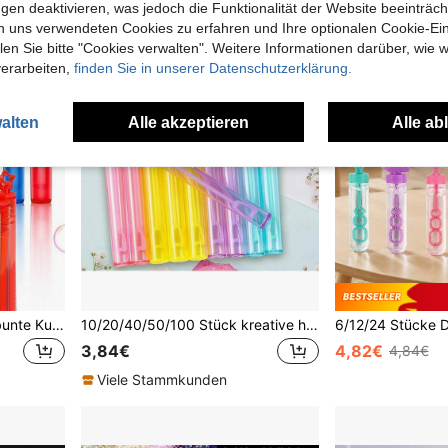
gen deaktivieren, was jedoch die Funktionalität der Website beeinträc
n uns verwendeten Cookies zu erfahren und Ihre optionalen Cookie-Ei
n Sie bitte "Cookies verwalten". Weitere Informationen darüber, wie w
verarbeiten,
finden Sie in unserer Datenschutzerklärung.
alten
Alle akzeptieren
Alle ab
6/12/24/36/48/60 Stück bunte Kunststoff-Seifenblasenstäbe (leere Flaschen), Mini-Seifenflaschen, geeignet für Geburtstagsparty, Hochzeitsdekoration
10/20/40/50/100 Stück kreative herzförmige (leere Flasche) Seifenblasen-Stäbe, tragbare Reagenzglas-Seifenblasen-Stäbe für Hochzeit, Geburtstag, Veranstaltungsdekoration (Seifenblasenflüssigkeit nicht enthalten)
3,84€
4,82€
4,84€
Viele Stammkunden