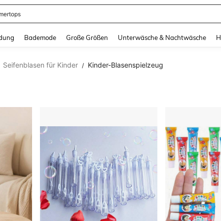
ertops
and down arrow keys to navigate search Zuletzt gesucht and Suche und Finde. Pr
dung
Bademode
Große Größen
Unterwäsche & Nachtwäsche
H
Seifenblasen für Kinder
Kinder-Blasenspielzeug
/