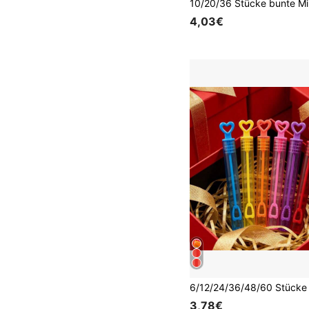
4,03€
3,78€