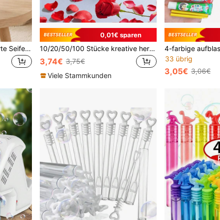
0,01€ sparen
500ml/1000ml konzentrierte Seifenblasen Nachfüllung, kann über 1000ml Seifenblasenflüssigkeit herstellen, geeignet für Seifenblasen Pistolen, Seifenblasen Maschinen, Seifenblasen Schleim, Seifenblasen Spielzeug
10/20/50/100 Stücke kreative herzförmige (leere Flasche) Seifenblasen-Wands, Hochzeit/Party Dekoration Seifenblasen-Stäbe
33 übrig
3,74€
3,75€
3,05€
3,06€
Viele Stammkunden