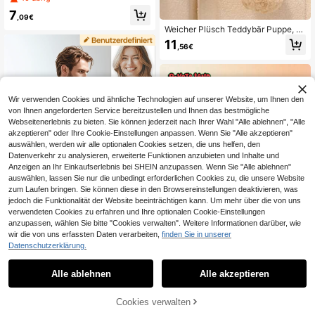
pielzeug, taschengroß tragbares lan
7
gsam zurückspringendes Accessoir
,09€
e, einzigartiges Stressabbau-Spielz
Weicher Plüsch Teddybär Puppe, sü
eug & Schreibtischdekoration
ßer flauschiger Teddybär, Plüsch St
11
,56€
offtier Bär, Geburtstagsgeschenk fü
r Kinder, Freundin, braun
Wir verwenden Cookies und ähnliche Technologien auf unserer Website, um Ihnen den
von Ihnen angeforderten Service bereitzustellen und Ihnen das bestmögliche
Webseitenerlebnis zu bieten. Sie können jederzeit nach Ihrer Wahl "Alle ablehnen", "Alle
akzeptieren" oder Ihre Cookie-Einstellungen anpassen. Wenn Sie "Alle akzeptieren"
auswählen, werden wir alle optionalen Cookies setzen, die uns helfen, den
Datenverkehr zu analysieren, erweiterte Funktionen anzubieten und Inhalte und
Anzeigen an Ihr Einkaufserlebnis bei SHEIN anzupassen. Wenn Sie "Alle ablehnen"
auswählen, lassen Sie nur die unbedingt erforderlichen Cookies zu, die unsere Website
zum Laufen bringen. Sie können diese in den Browsereinstellungen deaktivieren, was
Personalisiertes Fotokissen - Perso
jedoch die Funktionalität der Website beeinträchtigen kann. Um mehr über die von uns
nalisiertes Kopfkissen - Personalisi
6
verwendeten Cookies zu erfahren und Ihre optionalen Cookie-Einstellungen
,91€
ertes Ganzkörper-Fotokissen - Fot
anzupassen, wählen Sie bitte "Cookies verwalten". Weitere Informationen darüber, wie
ocollage Geschenk für Freund/Ehe
mann/Ehefrau - Weihnachtsgesche
wir die von uns erfassten Daten verarbeiten,
finden Sie in unserer
nk, Geburtstagsgeschenk, Familien
Datenschutzerklärung.
1
geschenk, Spielzeug und Spiele, pe
1
rsonalisierte Dekoration, Jahrestag
Alle ablehnen
Alle akzeptieren
POKOJA
POKOJA LAND Flauschiges CoCo
Katzen Snackhaus Schlüsselanhän
Cookies verwalten
6
,73€
ger - Süße Plüschpuppe, zierlicher