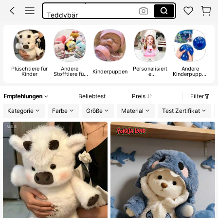
Teddybär
Puppe
Kuscheltier
Plüschtiere für
Andere
Personalisiert
Andere
K
Kinderpuppen
Kinder
Stofftiere für
e
Kinderpuppen
Kinder
Kinderpuppen
und Zubehör
und
Plüschtiere
Empfehlungen
Beliebtest
Preis
Filter
Kategorie
Farbe
Größe
Material
Test Zertifikat