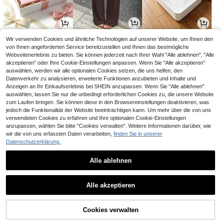
4
16
2
Wir verwenden Cookies und ähnliche Technologien auf unserer Website, um Ihnen den
,15€
,99€
,78€
von Ihnen angeforderten Service bereitzustellen und Ihnen das bestmögliche
Webseitenerlebnis zu bieten. Sie können jederzeit nach Ihrer Wahl "Alle ablehnen", "Alle
akzeptieren" oder Ihre Cookie-Einstellungen anpassen. Wenn Sie "Alle akzeptieren"
auswählen, werden wir alle optionalen Cookies setzen, die uns helfen, den
Datenverkehr zu analysieren, erweiterte Funktionen anzubieten und Inhalte und
Anzeigen an Ihr Einkaufserlebnis bei SHEIN anzupassen. Wenn Sie "Alle ablehnen"
auswählen, lassen Sie nur die unbedingt erforderlichen Cookies zu, die unsere Website
zum Laufen bringen. Sie können diese in den Browsereinstellungen deaktivieren, was
jedoch die Funktionalität der Website beeinträchtigen kann. Um mehr über die von uns
verwendeten Cookies zu erfahren und Ihre optionalen Cookie-Einstellungen
anzupassen, wählen Sie bitte "Cookies verwalten". Weitere Informationen darüber, wie
wir die von uns erfassten Daten verarbeiten,
finden Sie in unserer
Datenschutzerklärung.
3
4
4
,98€
,81€
,44€
4,69€
-5%
Alle ablehnen
1
1
Alle akzeptieren
Cookies verwalten
Zurück nach oben