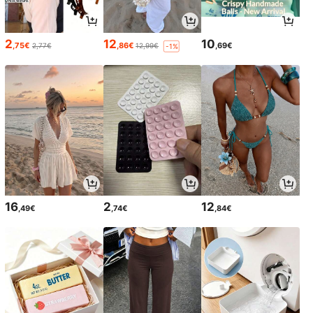
2
12
10
,75€
,86€
,69€
2,77€
12,99€
-1%
16
2
12
,49€
,74€
,84€