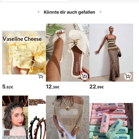
eug, Eingebaute Spaßspiele, Cartoo
n Digitalkamera für Fotos & Videos,
Outdoor Spiel Aufnahme, Reise Auf
Könnte dir auch gefallen
nahme, Outdoor Fotografie, Eltern-
Kind Interaktion, Schüler Kinder Fei
ertag Geburtstagsgeschenk (Speic
herkarte nicht enthalten)
5
12
22
,62€
,38€
,99€