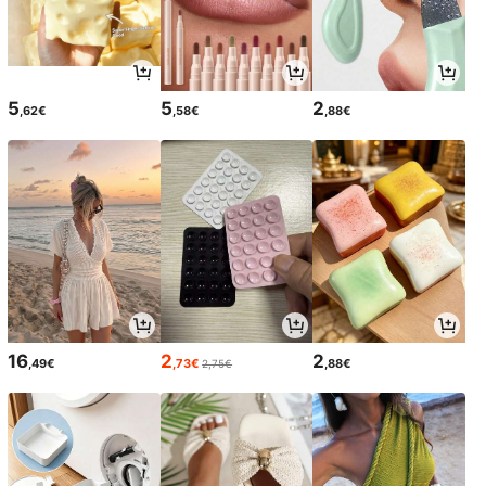
5
5
2
,62€
,58€
,88€
16
2
2
,49€
,73€
,88€
2,75€