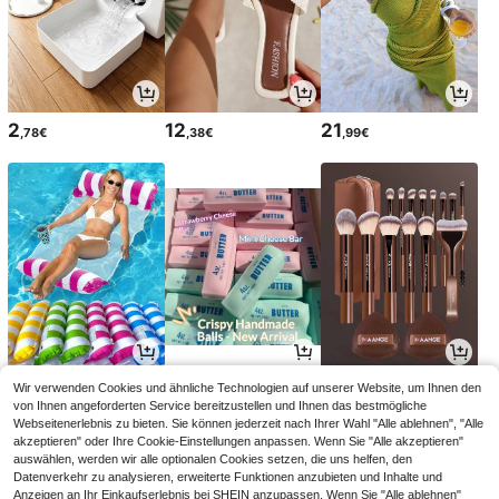
2
12
21
,78€
,38€
,99€
3
11
7
Wir verwenden Cookies und ähnliche Technologien auf unserer Website, um Ihnen den
,25€
,18€
,58€
3,27€
von Ihnen angeforderten Service bereitzustellen und Ihnen das bestmögliche
Webseitenerlebnis zu bieten. Sie können jederzeit nach Ihrer Wahl "Alle ablehnen", "Alle
akzeptieren" oder Ihre Cookie-Einstellungen anpassen. Wenn Sie "Alle akzeptieren"
auswählen, werden wir alle optionalen Cookies setzen, die uns helfen, den
Datenverkehr zu analysieren, erweiterte Funktionen anzubieten und Inhalte und
Anzeigen an Ihr Einkaufserlebnis bei SHEIN anzupassen. Wenn Sie "Alle ablehnen"