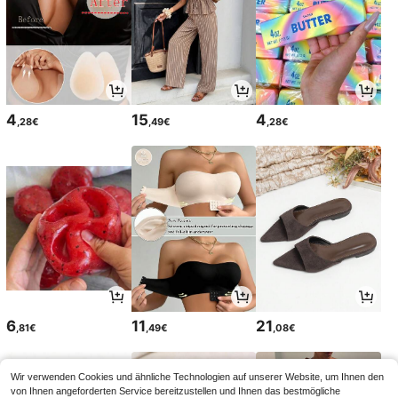
4
15
4
,28€
,49€
,28€
6
11
21
,81€
,49€
,08€
Wir verwenden Cookies und ähnliche Technologien auf unserer Website, um Ihnen den
von Ihnen angeforderten Service bereitzustellen und Ihnen das bestmögliche