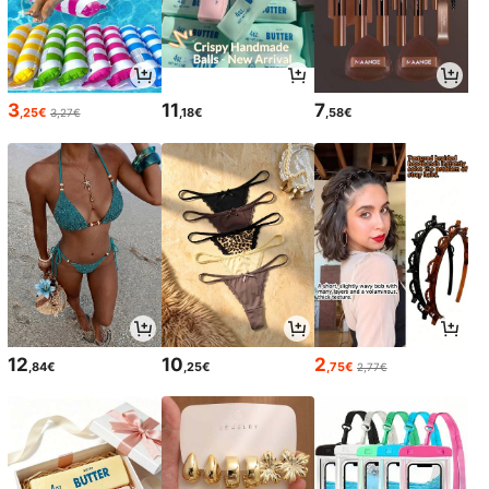
3
11
7
,25€
,18€
,58€
3,27€
12
10
2
,84€
,25€
,75€
2,77€