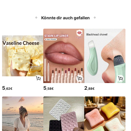
Könnte dir auch gefallen
5
5
2
,62€
,58€
,88€