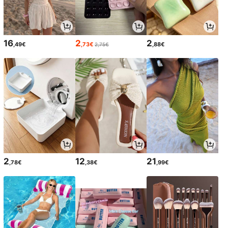
16
2
2
,49€
,73€
,88€
2,75€
2
12
21
,78€
,38€
,99€