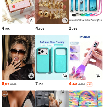
4
4
2
,15€
,60€
,78€
6
7
4
,12€
,51€
,44€
6,18€
4,69€
-5%