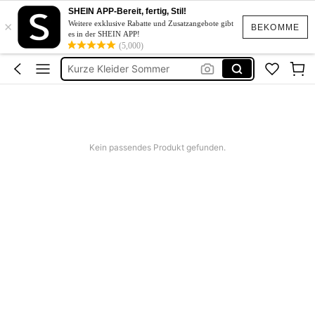
Kleid Baumwolle
SHEIN APP-Bereit, fertig, Stil!
×
Bicycle For Kids
Weitere exklusive Rabatte und Zusatzangebote gibt
BEKOMME
es in der SHEIN APP!
Trampoline Outdoor
(5,000)
Kurze Kleider Sommer
Bikini
Kleid Baumwolle
Bicycle For Kids
Kein passendes Produkt gefunden.