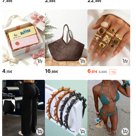
7
2
22
,49€
,88€
,49€
4
16
6
,15€
,98€
,81€
6,88€
-1%