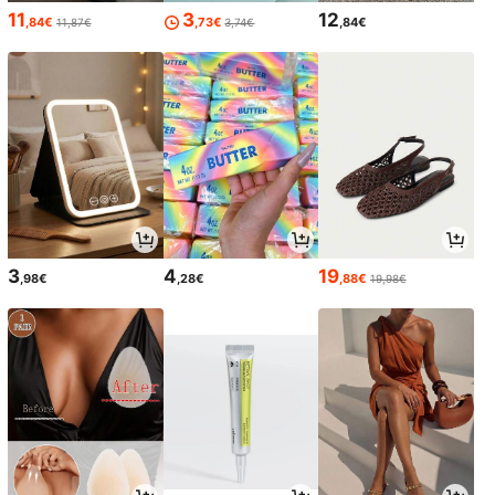
11
3
12
,84€
,73€
,84€
11,87€
3,74€
3
4
19
,98€
,28€
,88€
19,98€