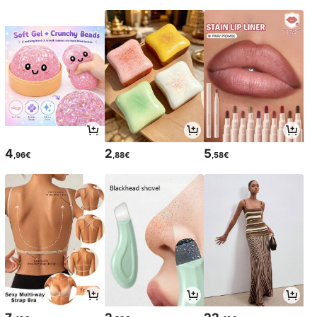
4
2
5
,96€
,88€
,58€