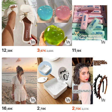
12
3
11
,38€
,67€
,18€
3,68€
16
2
2
,49€
,78€
,75€
2,77€