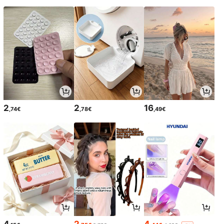
2
2
16
,74€
,78€
,49€