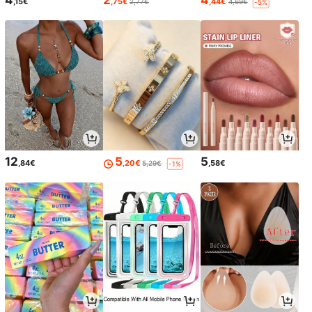
4
2
4
,15€
,75€
,44€
2,77€
4,69€
-5%
12
5
5
,84€
,20€
,58€
5,29€
-1%