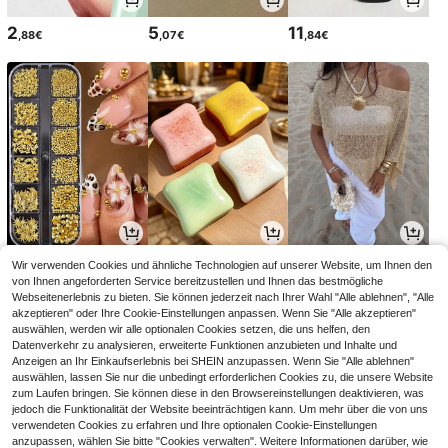
2
5
11
,88€
,07€
,84€
3
2
12
Wir verwenden Cookies und ähnliche Technologien auf unserer Website, um Ihnen den
,95€
,88€
,86€
12,99€
-1%
von Ihnen angeforderten Service bereitzustellen und Ihnen das bestmögliche
Webseitenerlebnis zu bieten. Sie können jederzeit nach Ihrer Wahl "Alle ablehnen", "Alle
akzeptieren" oder Ihre Cookie-Einstellungen anpassen. Wenn Sie "Alle akzeptieren"
auswählen, werden wir alle optionalen Cookies setzen, die uns helfen, den
Datenverkehr zu analysieren, erweiterte Funktionen anzubieten und Inhalte und
Anzeigen an Ihr Einkaufserlebnis bei SHEIN anzupassen. Wenn Sie "Alle ablehnen"
auswählen, lassen Sie nur die unbedingt erforderlichen Cookies zu, die unsere Website
zum Laufen bringen. Sie können diese in den Browsereinstellungen deaktivieren, was
jedoch die Funktionalität der Website beeinträchtigen kann. Um mehr über die von uns
verwendeten Cookies zu erfahren und Ihre optionalen Cookie-Einstellungen
anzupassen, wählen Sie bitte "Cookies verwalten". Weitere Informationen darüber, wie