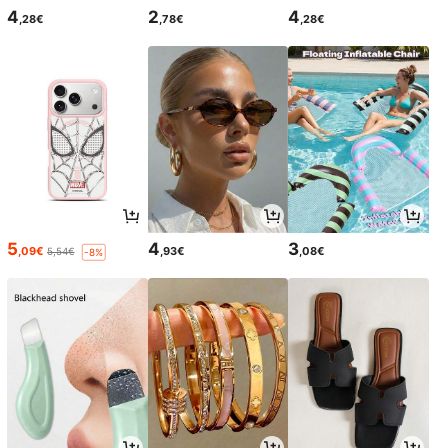
4
2
4
,28€
,78€
,28€
5
4
3
,09€
,93€
,08€
5,54€
-8%