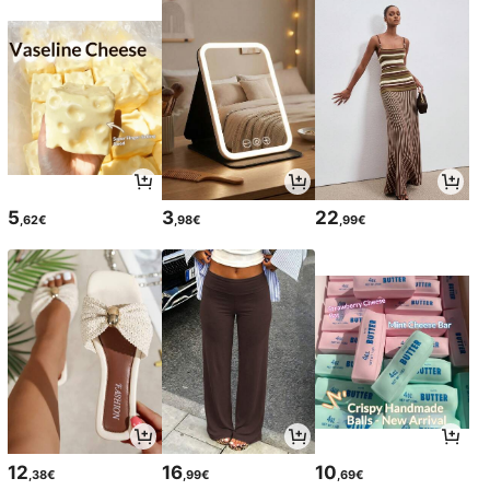
5
3
22
,62€
,98€
,99€
12
16
10
,38€
,99€
,69€