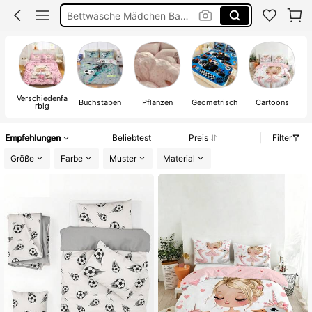
Kinderzimmer Mädchen
Bettwäsche 100×135
Bettwäsche Kind 135x200
Verschiedenfa
Buchstaben
Pflanzen
Geometrisch
Cartoons
rbig
Empfehlungen
Beliebtest
Preis
Filter
Größe
Farbe
Muster
Material