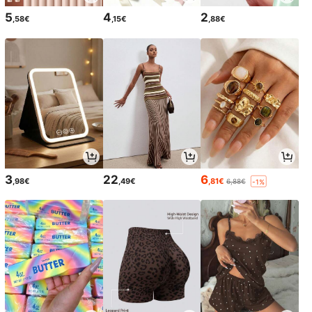
5
4
2
,58€
,15€
,88€
3
22
6
,98€
,49€
,81€
6,88€
-1%