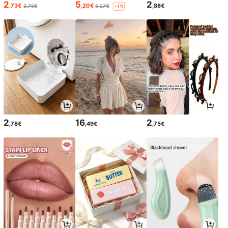
2
5
2
,73€
,20€
,88€
2,75€
5,27€
-1%
2
16
2
,78€
,49€
,75€