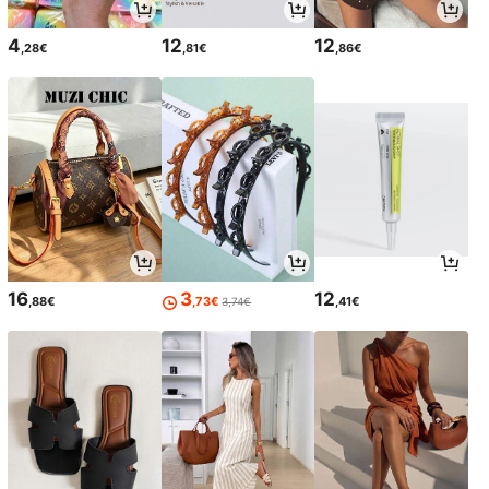
4
12
12
,28€
,81€
,86€
16
3
12
,88€
,73€
,41€
3,74€