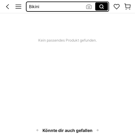
Bikini
Kleid Baumwolle
Kurze Hose Männer
Kleid Weiß Sommer
Kein passendes Produkt gefunden.
Kurze Kleider Sommer
Könnte dir auch gefallen