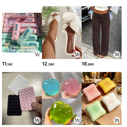
11
12
16
,18€
,38€
,99€