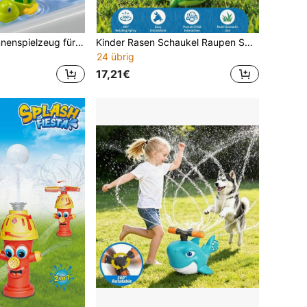
1 Stück Badewannenspielzeug für Kinder, Elefant Schildkröte Vorschule Neugeborenen Baby Badewanne Wasserspielzeug, robustes interaktives mehrfarbiges Säuglingsspielzeug, Aufzieh-Spritzspielzeug, süßer Delfin, 3 starke Saugnäpfe
Kinder Rasen Schaukel Raupen Sprinkler Spielzeug, Garten Wasserspiel für den Hof, interaktives Spielzeug für Jungen und Mädchen ab 3 Jahren, Geburtstagsgeschenk
24 übrig
17,21€