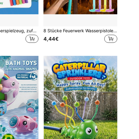
Pool Strand Wasserspielzeug, zufällige Farbe, Kinder Schaumstoff Wasserspielzeug, Langstrecken Schaumstoff Wasserwerfer, Pool Wassersprühspielzeug, lustiges Schaumstoff Poolspielzeug, Sommer Strandparty Outdoor Aktivitäten
8 Stücke Feuerwerk Wasserpistolen Spielzeug für Kinder, große Kapazität Pump-Wasserpistole, geeignet für Strand, Hinterhof, Garten, Pool, Outdoor-Aktivitäten, Wasserspiele, tragbar, Partyspiele, Kinderspiel, Kindergeburtstag/Feiertagsgeschenk (zufällige Farbe)
4,44€