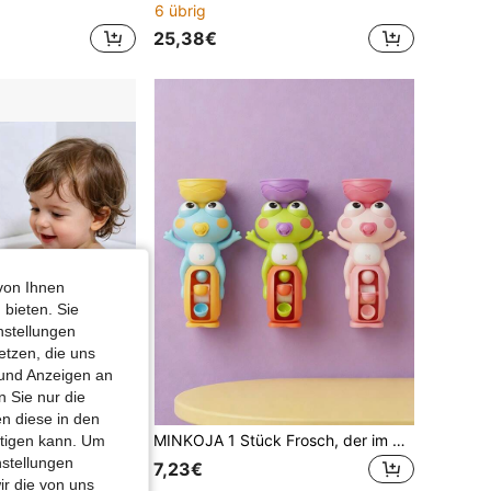
6 übrig
25,38€
von Ihnen
 bieten. Sie
nstellungen
etzen, die uns
 und Anzeigen an
 Sie nur die
n diese in den
Baby-Bade-Sonnenblumen-Duschspielzeug, zum Drücken und Sprühen Sonnenblumen-Wasserspielzeug für Säuglinge und Kleinkinder, Badezimmer-Wasserspielzeug für Pool- und Wasserpark-Spiele
MINKOJA 1 Stück Frosch, der im Wasser spielt, Drehspielzeug für Kinderbecken und Badezimmer, Ostern, Ostergeschenk, Kindertag, Kinderspielzeug, Strandspielzeug, Poolspielzeug, Wasserspielzeug, Kindersprenkel
htigen kann. Um
nstellungen
7,23€
ir die von uns