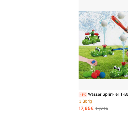
Wasser Sprinkler T-Ball Set und Wasserbomben, krokodilförmiger Wassersprüher geeignet für Hinterhof Outdoor-Spiel im Sommer, geeignet für 3-8 Jah
-1%
3 übrig
17,65€
17,84€