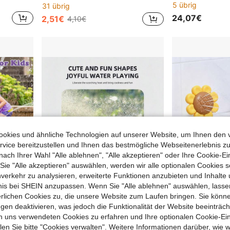
5 übrig
31 übrig
24,07€
2,51€
4,10€
okies und ähnliche Technologien auf unserer Website, um Ihnen den 
vice bereitzustellen und Ihnen das bestmögliche Webseitenerlebnis zu
nach Ihrer Wahl "Alle ablehnen", "Alle akzeptieren" oder Ihre Cookie-Ei
e "Alle akzeptieren" auswählen, werden wir alle optionalen Cookies s
nverkehr zu analysieren, erweiterte Funktionen anzubieten und Inhalte
bnis bei SHEIN anzupassen. Wenn Sie "Alle ablehnen" auswählen, lassen
erlichen Cookies zu, die unsere Website zum Laufen bringen. Sie könne
Ostergeschenk für Mädchen, rosa Einhorn Sprinkler Spielzeug, Outdoor Wasserspiel geeignet für Garten und Pool Party
360° drehendes Krokodil Wasserspielzeug für Kinder, Sommer Outdoor Garten Rasen Sprinkler, Kleinkind Wasserspielzeug, Kinder Garten Wasserspielzeug, 3 Jahre alt
gen deaktivieren, was jedoch die Funktionalität der Website beeinträc
1 übrig
6 übrig
n uns verwendeten Cookies zu erfahren und Ihre optionalen Cookie-Ei
n Sie bitte "Cookies verwalten". Weitere Informationen darüber, wie w
21,43€
13,66€