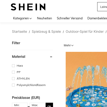
Somm
Use up 
Kategorien
Neuheiten
Schneller Versand
Damenbeklei
Startseite
Spielzeug & Spiele
Outdoor-Spiel für Kinder
/
/
/
Filter
Mehr
Material
Harz
PP
ÄTHYLEN
Polyvinylchloridfasern
Preisklasse (EUR)
Min:
Max:
Ok