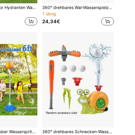
NEUSNEY Outdoor Hydranten Wasser Sprinkler Spielzeug Set, Wasserdruck betriebener Baseball Sport Drehsprinkler für Rasen, Garten, Strand, Geschenk für Kinder Jungen Mädchen Geburtstag, einige Zubehörteile zufällig, ohne externen Schlauch enthalten
360° drehbares Wal-Wasserspielzeug, Kinder Sommer Outdoor Garten Rasen Wasserspielzeug, Kleinkind Wasserspielzeug, Kinder Garten Wasserspielzeug, 3+ Jahre
1 übrig
24,34€
Kinder Hubschrauber Wasserspritzspielzeug, Outdoor Garten Sommer Wasserspiel, verstellbare Höhe fliegender Wasserstrahl, einfach zu installieren, lustiges Familien Wasserspiel für Jungen und Mädchen
360° drehbares Schnecken-Wasserspielzeug für Outdoor, 2-in-1 Baseball-Wassersprühball-Set mit 2 Düsen, Sommer-Wasserspielzeug für Garten, Rasen und Hinterhof, zufällige Farbe