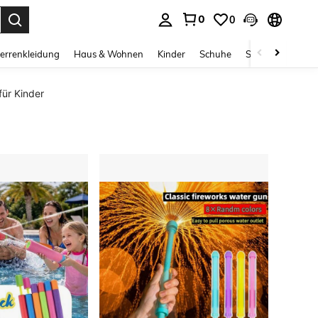
0
0
ess Enter to select.
errenkleidung
Haus & Wohnen
Kinder
Schuhe
Schmuck & Acces
für Kinder