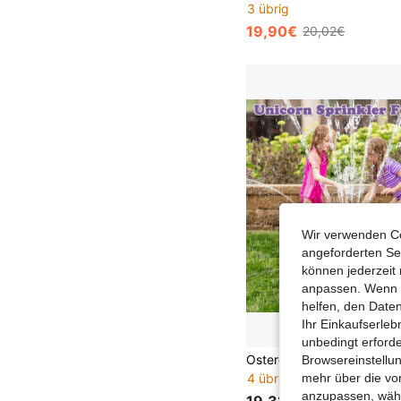
3 übrig
19,90€
20,02€
Wir verwenden Co
angeforderten Ser
können jederzeit 
anpassen. Wenn Si
helfen, den Date
Ihr Einkaufserle
unbedingt erford
Browsereinstellun
4 übrig
mehr über die vo
anzupassen, wähle
19,32€