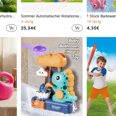
MINKOJA Rasen Feuerwehrhydranten Sprinkler Spielzeug für Kinder im Sommer, interaktiver rotierender Wassersprüher für Wasserspiele
Sommer Automatischer Rotationssprinkler, 360° Wassersprühkühlung, einfach an Wasserschlauch anzuschließen, Outdoor Rasen Garten Wasserspielzeug, Kinder Laufen & Spielen zur Stressreduktion, Outdoor Familienunterhaltung geeignet für Kinder ab 3 Jahren
4 übrig
16 übrig
25,34€
4,35€