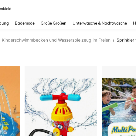
ertops
and down arrow keys to navigate search Zuletzt gesucht and Suche und Finde. Pr
dung
Bademode
Große Größen
Unterwäsche & Nachtwäsche
H
Kinderschwimmbecken und Wasserspielzeug im Freien
Sprinkler 
/