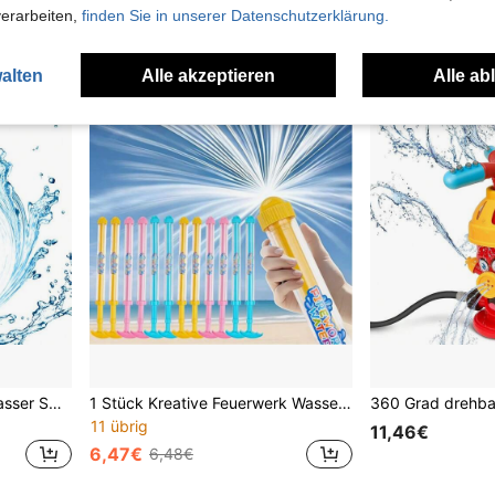
verarbeiten,
finden Sie in unserer Datenschutzerklärung.
alten
Alle akzeptieren
Alle ab
1 Stück Neues Sommer Wasser Spiel Rotierender Wasser Leckage Sprüher Badewannen Spielzeug, interaktives Bade Spielzeug für Kinder, perfektes Geschenk für Freund/Freundin, Geburtstag, Party, Pool/Strand Zubehör
1 Stück Kreative Feuerwerk Wasserpistole, Spritzpistole für Kinder, Feuerwerk Fotografie Requisite, geeignet für Partyspiele, Großpackung kleine Wasserpistolen Sommer Pool, Garten, Strand, Geburtstagsparty Outdoor Spielzeug, Kinder Outdoor Spielzeug, Kinder Wasserspritzspielzeug
11 übrig
11,46€
6,47€
6,48€