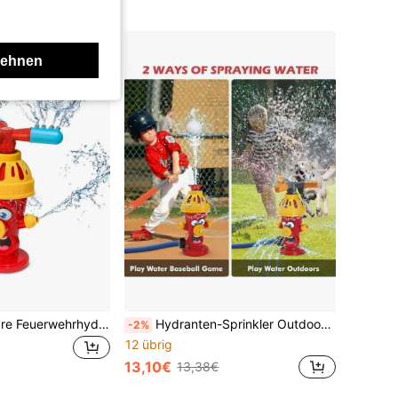
lehnen
360 Grad drehbare Feuerwehrhydranten-Sprinklerdusche, Outdoor Rasen Garten Wasserspielzeug für Kinder, interaktives Bad- und Abkühlungswasser-Sprinklerspielzeug
Hydranten-Sprinkler Outdoor Wasserspritzspielzeug Garten Wasserspielzeug Sommer Garten Cartoon Spritzsprinkler Babybade-Spielzeug für Kinder
-2%
12 übrig
13,10€
13,38€