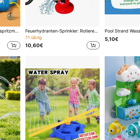
Bestseller Sommer Wasserspritzmatte, Meeres-Tier-Sprinkler Spielmatte, verdickte PVC Outdoor Wasserspielzeug, große Rasenspritzmatte, lustiges Wasserspiel für Kinder und Familie, ideal für Hinterhof, Garten & Poolparty
Feuerhydranten-Sprinkler: Rotierender Wassersprüh-Gartenspielzeug - Spaßiges Wasserspiel für den Garten; wird an einen Standard-Gartenschlauch angeschlossen für automatisches Sprühen; perfekt für Sommer-Outdoor-Spaß.
11 übrig
5,10€
10,60€