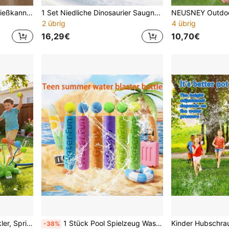
Niedliches Rosen-Präge-Gießkannen-Set für Kinder Bad & Strandspielzeug - Premium Pastell Strandspielzeug & Badewannen-Wasserspielzeug, hochwertiges Sandspiel-Wasserspritzgerät für Kleinkinder Garten & Outdoor-Spaß, ideales Sommer-/Geburtstagsgeschenk für Mädchen & Jungen
1 Set Niedliche Dinosaurier Saugnapf Badespielzeuge, Duschbrause, Badewannen Wasserspielzeuge, geeignet für Jungen und Mädchen, interaktives Badespielzeug, motiviert Kinder zum Baden, Geburtstagsgeschenk Schwimmbad Badezimmer Wasserspray Duschspielzeug für Babys
2 übrig
4 übrig
16,29€
10,70€
3-in-1 Kinder Wassersprinkler, Spritzfisch mit Wasserbällen Set, Garten Spiel, geeignet für Jungen und Mädchen Outdoor Sommer Spielzeug, passend für 3-8 Jahre alte Kinder und Familien Garten Wasserspielzeug
1 Stück Pool Spielzeug Wasserpistole, Strandspielzeug, Schwimmspielzeug, Wasserspielzeug, Outdoor-Spielzeug, gerade Röhre Schaum EVA Material Sommer Strand Wasserkampf Spritzpistole, 2026 - Für Jungen & Mädchen, interaktiv, sozial, Familie, Bestseller, Explosionsmodell, Geschenk für Freund/Freundin, Geburtstagsgeschenk, Party, perfektes Geschenk
-38%