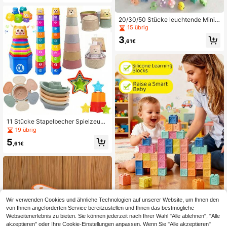
20/30/50 Stücke leuchtende Mini-
Harztiere, Mini-Hundestatuen, süße
15 übrig
Cartoon-Figuren, Mini-Hundestatu
3
en-Ornamente, leuchtende Basteld
,61€
ekorationen für Miniaturlandschafts
garten, kleines Haus (zufällige Farb
e), Mini-Statuen-Serie, Statuen, Mi
ni-Tiermodelle, Statuenspielzeug
11 Stücke Stapelbecher Spielzeug,
Baby Bauklötze Spielzeug mit num
19 übrig
meriertem Buchstabenmuster Carto
5
on Bär, Baby Badespielzeug, Kinder
,61€
spielzeug, Weihnachtsgeschenk [Z
ufällige Farbe]
Wir verwenden Cookies und ähnliche Technologien auf unserer Website, um Ihnen den
Baby Bauklötze, Stapelspielzeug fü
von Ihnen angeforderten Service bereitzustellen und Ihnen das bestmögliche
r Kleinkinder, 8/16/24 Stück weiche
3 übrig
Webseitenerlebnis zu bieten. Sie können jederzeit nach Ihrer Wahl "Alle ablehnen", "Alle
s Lernspielzeug - Zahlen, Formen, F
akzeptieren" oder Ihre Cookie-Einstellungen anpassen. Wenn Sie "Alle akzeptieren"
15