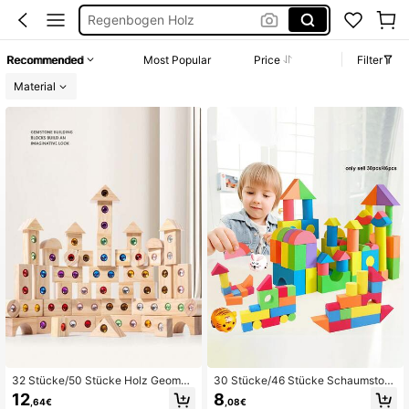
Holzspielzeug Set
Montesssori
Recommended
Most Popular
Price
Filter
Montesori Spiele
Material
32 Stücke/50 Stücke Holz Geometr
30 Stücke/46 Stücke Schaumstoff
ische Edelsteine Bausteine - Lernp
-Bausteine, kreatives pädagogisch
12
8
,64€
,08€
uzzle Spielzeug, perfekte Weihnac
es EVA-Schaumstoff-Ziegel-Spiels