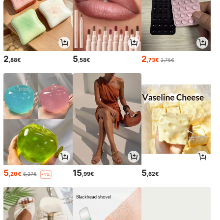
2
5
2
,88€
,58€
,73€
2,75€
5
15
5
,20€
,99€
,62€
5,27€
-1%