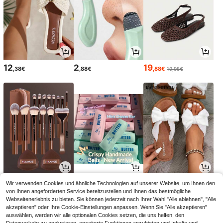
12
2
19
,38€
,88€
,88€
19,98€
7
11
11
Wir verwenden Cookies und ähnliche Technologien auf unserer Website, um Ihnen den
,58€
,18€
,39€
11,49€
von Ihnen angeforderten Service bereitzustellen und Ihnen das bestmögliche
Webseitenerlebnis zu bieten. Sie können jederzeit nach Ihrer Wahl "Alle ablehnen", "Alle
akzeptieren" oder Ihre Cookie-Einstellungen anpassen. Wenn Sie "Alle akzeptieren"
auswählen, werden wir alle optionalen Cookies setzen, die uns helfen, den