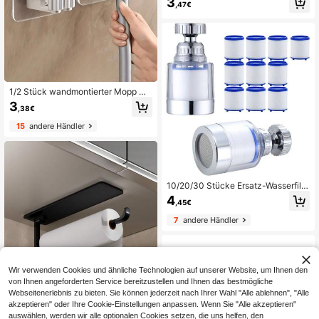
3
,47€
Schwammhalter, Abtropfschale & H
andtuchstange, multifunktionaler K
üchenspülbecken-Organizer für Ge
schirrspülmittel-Aufbewahrung
1/2 Stück wandmontierter Mopp Or
ganizer mit Sicherheitshaken, Kuns
3
,38€
tstoff Besen Halter Regal für Schlaf
zimmer, Garten, Küche, Bad, Studen
15
andere Händler
tenwohnheim platzsparend, Tasch
e, Organiser, Aufbewahrung, Küche
10/20/30 Stücke Ersatz-Wasserfilt
erpatronen für Küche & Bad, 360° d
4
,45€
rehbarer Wasserhahn-Wasserfilter -
ohne Strom, blau & weiß, einfache I
7
andere Händler
nstallation Wasserhahn-Wasserfilter
-Reiniger, geeignet für Küchenarma
tur, entfernt Chlor, Fluorid und Schw
ermetalle
Wir verwenden Cookies und ähnliche Technologien auf unserer Website, um Ihnen den
von Ihnen angeforderten Service bereitzustellen und Ihnen das bestmögliche
Webseitenerlebnis zu bieten. Sie können jederzeit nach Ihrer Wahl "Alle ablehnen", "Alle
akzeptieren" oder Ihre Cookie-Einstellungen anpassen. Wenn Sie "Alle akzeptieren"
auswählen, werden wir alle optionalen Cookies setzen, die uns helfen, den