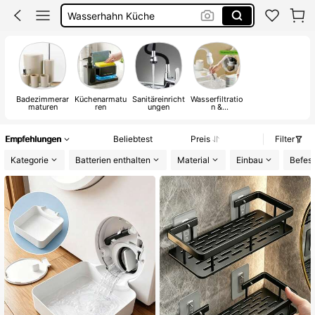
Küchenschrank
Badezimmer
Duschkopf
Badezimmerar
Küchenarmatu
Sanitäreinricht
Wasserfiltratio
maturen
ren
ungen
n &
Wasserenthärt
er
Empfehlungen
Beliebtest
Preis
Filter
Kategorie
Batterien enthalten
Material
Einbau
Befest