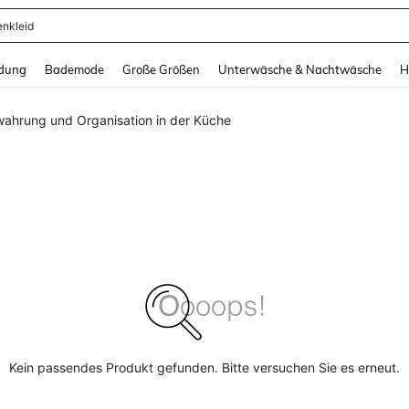
enkleid
and down arrow keys to navigate search Zuletzt gesucht and Suche und Finde. Pr
dung
Bademode
Große Größen
Unterwäsche & Nachtwäsche
H
ahrung und Organisation in der Küche
Kein passendes Produkt gefunden. Bitte versuchen Sie es erneut.