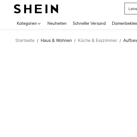
Lein
Use up 
Kategorien
Neuheiten
Schneller Versand
Damenbeklei
Startseite
Haus & Wohnen
Küche & Esszimmer
Aufbew
/
/
/