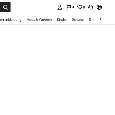
0
0
ess Enter to select.
errenkleidung
Haus & Wohnen
Kinder
Schuhe
Schmuck & Acces