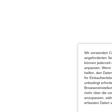
Wir verwenden Co
angeforderten Ser
können jederzeit 
anpassen. Wenn Si
helfen, den Date
Ihr Einkaufserle
unbedingt erford
Browsereinstellun
mehr über die vo
anzupassen, wähle
erfassten Daten 