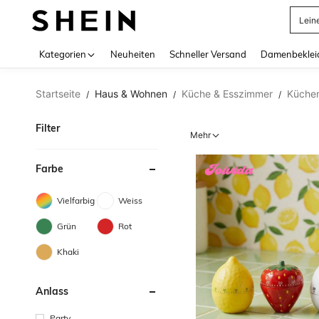
Somm
Use up 
Kategorien
Neuheiten
Schneller Versand
Damenbeklei
Startseite
Haus & Wohnen
Küche & Esszimmer
Küchen
/
/
/
Filter
Mehr
Farbe
Vielfarbig
Weiss
Grün
Rot
Khaki
Anlass
Party