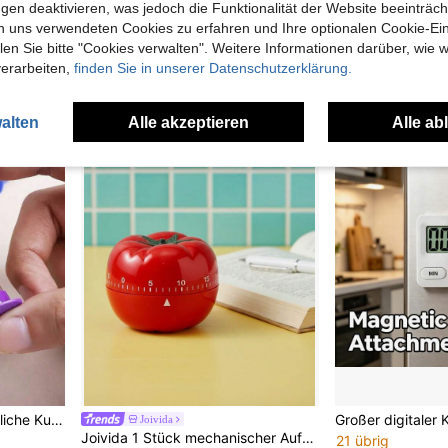
60 Minuten Magnetischer Küchentimer mit Lautem Alarm, Multifunktional für Kochen, Backen, Fitness-Training
60-Minuten Apfel-förmiger Küchentimer mit Stunden- und Minutenanzeige, in Grün und Rot erhältlich, batteriefrei, geeignet für Kochen, Lernen und die Pomodoro-Technik
gen deaktivieren, was jedoch die Funktionalität der Website beeinträc
n uns verwendeten Cookies zu erfahren und Ihre optionalen Cookie-Ei
18 übrig
36 übrig
n Sie bitte "Cookies verwalten". Weitere Informationen darüber, wie w
5,75€
4,68€
verarbeiten,
finden Sie in unserer Datenschutzerklärung.
alten
Alle akzeptieren
Alle ab
üche, Spiele, Klassenzimmer, Sandtimer
Joivida
Joivida 1 Stück mechanischer Aufzieh-Küchentimer für Backen, Kochen, Studium, Hausaufgaben - Retro Tomaten Design, leise Bedienung, Metall Geschenkidee, Rama Tischdekoration, Geschenk zu Neujahr, Weihnachten, Muttertag, Einweihung, Einschulung, Dorm Essentials
21 übrig