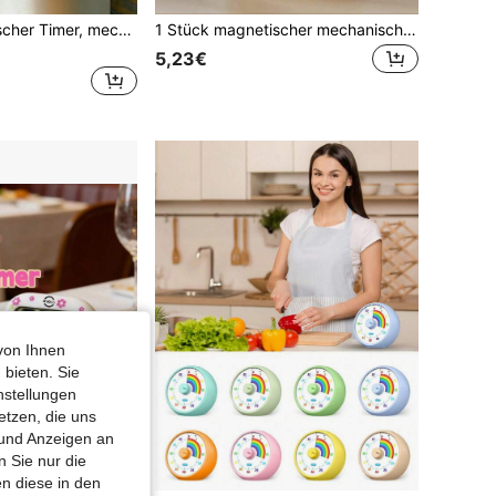
1 Stück mechanischer Timer, mechanisches Design ohne Batterie, Gehäuse mit magnetischem Design für einfache Aufbewahrung, Backen Kochen Fitness Lernen Countdown Erinnerung, Zeitmanagement-Werkzeug für Zuhause/Büro/Klassenzimmer
1 Stück magnetischer mechanischer Timer, 60 Minuten Countdown Timer, geeignet für leise Klassenzimmer, Zeitmanagementsystem für Zuhause, Schule, Arbeit, Küchen-Backzeit, Lernzeiten
5,23€
von Ihnen
 bieten. Sie
nstellungen
etzen, die uns
 und Anzeigen an
 Sie nur die
n diese in den