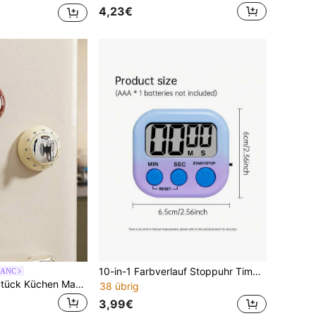
4,23€
10-in-1 Farbverlauf Stoppuhr Timer, Zeitmanagement-Tool für Büro, Studium, Kochen, Halloween Geschenk (Batterien nicht enthalten)
LANC
Madebyblanc 1 Stück Küchen Magnetischer Timer, mechanischer Timer, batteriefrei, zufällige Farbe
38 übrig
3,99€