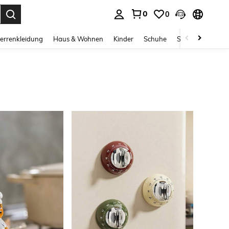
0
0
ess Enter to select.
errenkleidung
Haus & Wohnen
Kinder
Schuhe
Schmuck & Acces