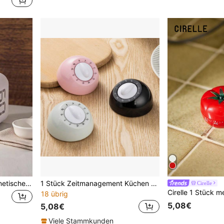
Digitaler Würfeltimer, magnetischer Klapptimer mit LED-Anzeige, Pomodoro-Timer für Küche, Kochen, Lernen, Arbeit, Klassenzimmer
1 Stück Zeitmanagement Küchen Mechanischer Timer, Geschenk Countdown Timer Runde Tischuhr
Cirelle
18 übrig
5,08€
5,08€
Viele Stammkunden