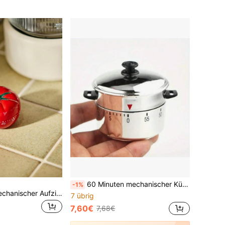
60 Minuten mechanischer Küchenwecker, 1/2 Stück Schnellkochtopf-Timer | Einstellbarer Countdown, geeignet für Kochen und Schul-Erinnerungen, batteriefrei, Zeitmanagement-Zubehör, Miniatur-Schnellkochtopf, Küchenzubehör, Kochzubehör, tragbar, einfach zu bedienen, kreatives Design, geeignet für Backzubehör, personalisierte Geschenke, Küchendekoration, Restaurantbedarf, Schulbedarf, Bürobedarf, Miniatur-Ornamente, Puppenhaus-Dekoration, Geburtstagsgeschenke, Valentinstagsgeschenke, Neujahrsgeschenke
-1%
Cirelle 1 Stück mechanischer Aufzieh-Küchentimer für Backen, Kochen, Studium, Hausaufgaben - Retro Tomaten Design, leise Bedienung, Metall Geschenkidee, Rama Tischdekoration, Geschenk zu Neujahr, Weihnachten, Muttertag, Einweihung, Einschulung, Dorm Essentials
7 übrig
7,60€
7,68€