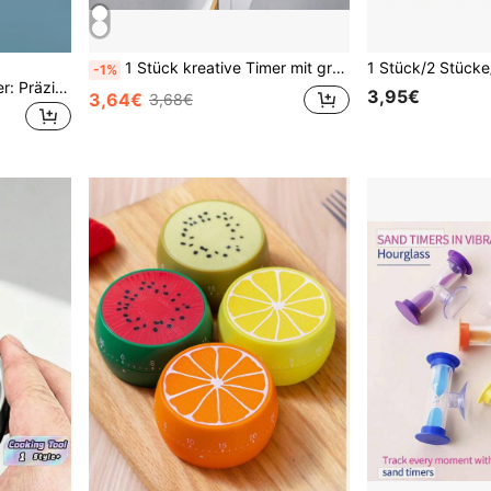
1 Stück kreative Timer mit großem Bildschirm, multifunktionale digitale Küchen Countdown-Stoppuhr zum Backen
-1%
Joivida Süßer Hühner-Timer: Präzises Timing, um jeden köstlichen Moment zu meistern, einfach zu bedienen, multifunktional für Kochen und Zeitplanung
3,95€
3,64€
3,68€