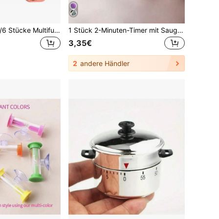
1 Stück/2 Stücke/6 Stücke Multifunktionaler elektronischer Timer, präziser Countdown-Erinnerer, Backen Kochen Lernen Effizienz-Werkzeug, Verabschieden Sie sich vom Chaos, präziser elektronischer Timer, Küche Backen, Lernen Arbeit, Sport Fitness, unverzichtbares Zeitmanagement-Werkzeug für mehrere Szenarien
1 Stück 2-Minuten-Timer mit Saugnapf - drehbarer Kunststoff-Miniclock zum Zähneputzen, für Klassenzimmer und Spiele, ohne Strombedarf, Klassenzimmer-Timer | Lebendiges Design | Strapazierfähiger Kunststoff
3,35€
2
andere Händler