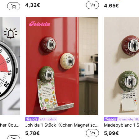
4,32€
4,65€
Joivida
madeby B
choxila 1 Stück mechanischer Countdown-Timer, magnetischer visueller Timer 60 Minuten zum Lernen, zum Kochen
Joivida 1 Stück Küchen Magnetischer Timer, mechanischer Timer ohne Batterie, zufällige Farbe
5,78€
5,99€