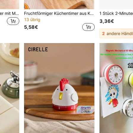
1 Stück mechanischer Timer mit Magnetrücken, Küchentimer, Kochtimer, runder Edelstahl-Timer Kochuhr, 60 Minuten Countdown-Timer, ohne Batterie, Küchenzeitmesser Erinnerung, geeignet für Küche, Kochen, Fitnessstudio, Klassenzimmer, Büro, Restaurant, Backen usw.
Fruchtförmiger Küchentimer aus Kunststoff - süßes Design, analoger Lernwecker, Zeitmanagement-Tool für Lernpausen - ohne Batterien, geeignet für verschiedene Zeiterfassungszwecke.
13 übrig
3,36€
5,58€
2
andere Händl