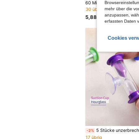
Browsereinstellun
mehr über die vo
30 übrig
anzupassen, wähle
5,88€
erfassten Daten 
Cookies verw
5 Stücke unzerbrechliche Kunststoff Mini 2-Minuten Sanduhr mit Saugnapf, drehbar, für Zähneputzen, K
-2%
17 übrig