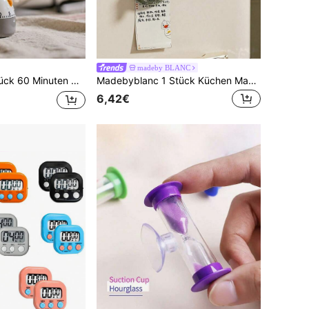
madeby BLANC
imer (mechanische Weckuhr) | Küche, Esszimmer, Kochen, Restaurant
Madebyblanc 1 Stück Küchen Magnetischer Timer, mechanischer Timer ohne Batterie, zufällige Farbe
6,42€