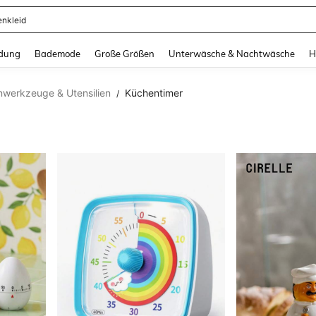
ertops
and down arrow keys to navigate search Zuletzt gesucht and Suche und Finde. Pr
dung
Bademode
Große Größen
Unterwäsche & Nachtwäsche
H
werkzeuge & Utensilien
Küchentimer
/