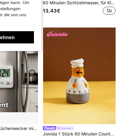
1 Stück DIY Blumen Aufkleber Mini Timer, 8 Körperstile zur Auswahl, digitale Zeitanzeige, Minuten/Sekunden Einstellung, Start/Stopp/Zurücksetzen, magnetische Befestigung, geeignet für Küche, Studium, Fitness, Büro - Batterien nicht enthalten (zufälliger Aufkleber)
60 Minuten Sichtzeitmesser, für Klassenzimmer/Büro/Küche, leises Desktop-Zeiterfassungsgerät, Regenbogen-Design Zeitmanagement-Tool
htigen kann. Um
nstellungen
13,43€
ir die von uns
lehnen
Großer digitaler Küchenwecker mit großem Display, Minuten-/Sekunden-Dualmodus Countdown-Alarm, Backen Kochen Fitness Lernen Erinnerung, Zeitmanagement-Tool für Zuhause Restaurant Büro Klassenzimmer, herzförmiger Knopf tragbarer minimalistischer Timer-Assistent mit hoher Ästhetik 1 Stück
Joivida
Joivida 1 Stück 60 Minuten Countdown Küchen-Timer (mechanische Weckuhr) | Küche, Esszimmer, Kochen, Restaurant