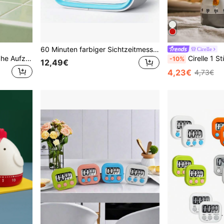
60 Minuten farbiger Sichtzeitmesser mit Nachtlicht - leise Countdown, geeignet für Klassenzimmer, Küche und Büronutzung
Cirelle
Joivida 1 Stück mechanische Aufzieh-Zeitschaltuhr/Chronometer
Cirelle 1 Stück 60 Minuten Countdown Küchen-T
-10%
12,49€
4,23€
4,73€