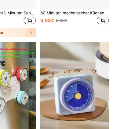
1 Stück 2-Minuten/3-Minuten Sanduhr mit Saugnapf - Mini-Timer zum Zähneputzen, für Outdoor-Spiele, Klassenzimmer, drehbare Sanduhr, langanhaltend
60 Minuten mechanischer Küchentimer, 1 Set Schnellkochtopf-Timer | Einstellbarer Countdown, geeignet für Kochen und Schul-Erinnerungen, batteriefrei, Zeitmanagement-Werkzeug, Mini-Schnellkochtopf, Küchenzubehör, Restaurant-Kochzubehör
5,03€
5,08€
er