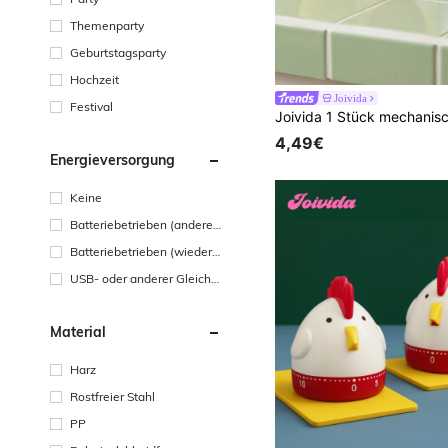
Themenparty
Geburtstagsparty
Hochzeit
Joivida
Festival
4,49€
Energieversorgung
Keine
Batteriebetrieben (andere
Batterie)
Batteriebetrieben (wiedera
ufladbare Batterie)
USB- oder anderer Gleichst
romanschluss
Material
Harz
Rostfreier Stahl
PP