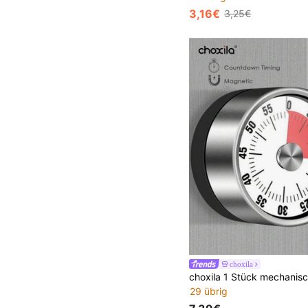
3,16€
3,25€
choxila
29 übrig