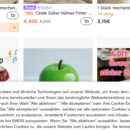
3/2/1 Stück Magnetischer mechanischer Timer, keine Batterie erforderlich, geeignet für Küche, Kochen, Backen und Lernen, Geschenk zur Einschulung, perfekt für Mütter
Cirelle
Cirelle Süßer Hühner-Timer: Präzises Timing, um jeden köstlichen Moment zu meistern, einfach zu bedienen, multifunktional für Kochen und Zeitplanung
-10%
14 übrig
3,15€
4,40€
4,92€
okies und ähnliche Technologien auf unserer Website, um Ihnen den 
vice bereitzustellen und Ihnen das bestmögliche Webseitenerlebnis zu
nach Ihrer Wahl "Alle ablehnen", "Alle akzeptieren" oder Ihre Cookie-Ei
e "Alle akzeptieren" auswählen, werden wir alle optionalen Cookies s
nverkehr zu analysieren, erweiterte Funktionen anzubieten und Inhalte
bnis bei SHEIN anzupassen. Wenn Sie "Alle ablehnen" auswählen, lassen
erlichen Cookies zu, die unsere Website zum Laufen bringen. Sie könne