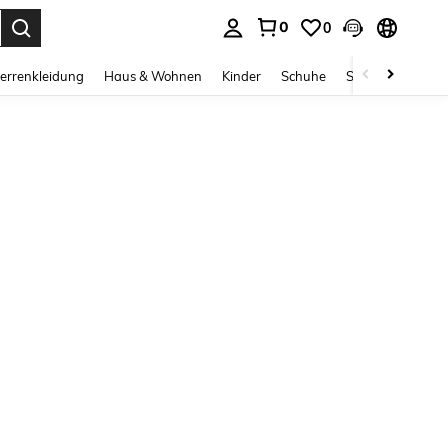
0
0
ess Enter to select.
errenkleidung
Haus & Wohnen
Kinder
Schuhe
Schmuck & Acces