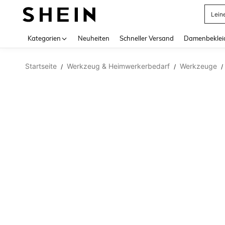
Lein
Use up 
Kategorien
Neuheiten
Schneller Versand
Damenbeklei
Startseite
Werkzeug & Heimwerkerbedarf
Werkzeuge
/
/
/