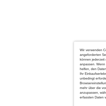
Wir verwenden Co
angeforderten Ser
können jederzeit 
anpassen. Wenn Si
helfen, den Date
Ihr Einkaufserle
unbedingt erford
Browsereinstellun
mehr über die vo
anzupassen, wähle
erfassten Daten 