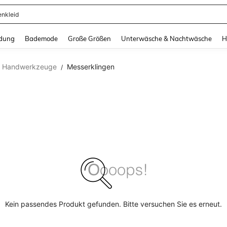
enkleid
and down arrow keys to navigate search Zuletzt gesucht and Suche und Finde. Pr
dung
Bademode
Große Größen
Unterwäsche & Nachtwäsche
H
Handwerkzeuge
Messerklingen
/
Kein passendes Produkt gefunden. Bitte versuchen Sie es erneut.